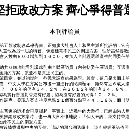
堅拒政改方案
齊心爭得普
本刊評論員
第五號政制改革報告書。正如廣大社會人士和民主派所批評的，它
人選他為另一屆的特首。像這樣亳不民主的倒退方案，理所當然要激
會人數由８００增加到１６００，並加入全部經選舉產生的同委任
總共６個功能界別議席則由全體區議員（內包括委任區議員）互選
議員的方案，就並不是真正民主的。
流民意，並以初期的一些民意調查結果為證。其實，這只是表面上
看，中文大學在方案公布後一週進行的民調顯示，雖然有近６成人
０７、０８年的仍有３４．２％，在２０１２年的則有３４．８％，
認為實行普選對香港有好處，認為沒有好處的只得１０．２％。
作調查，發現方案支持度急跌１１個百分點至４４．１８％，而《
主普選的訴求會再度揚起。事實上，近幾年的大遊行，已經由港人
英推銷政改方案時，也一再大言不慚地說：「個人來說，我支持香
如此不民主的倒退方案。
會毀掉香港與中央的互信。這話的潛台詞透露出，港府曾經承諾依照