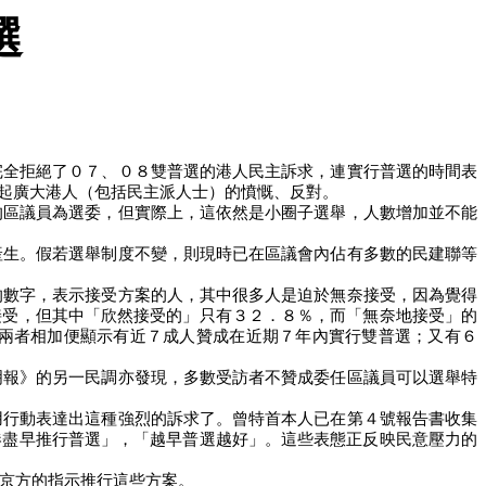
選
完全拒絕了０７、０８雙普選的港人民主訴求，連實行普選的時間表
起廣大港人（包括民主派人士）的憤慨、反對。
的區議員為選委，但實際上，這依然是小圈子選舉，人數增加並不能
產生。假若選舉制度不變，則現時已在區議會內佔有多數的民建聯等
的數字，表示接受方案的人，其中很多人是迫於無奈接受，因為覺得
接受，但其中「欣然接受的」只有３２．８％，而「無奈地接受」的
兩者相加便顯示有近７成人贊成在近期７年內實行雙普選；又有６
明報》的另一民調亦發現，多數受訪者不贊成委任區議員可以選舉特
用行動表達出這種強烈的訴求了。曾特首本人已在第４號報告書收集
港盡早推行普選」，「越早普選越好」。這些表態正反映民意壓力的
京方的指示推行這些方案。