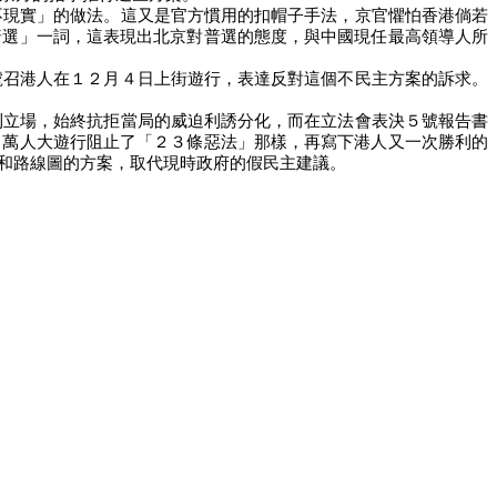
不現實」的做法。這又是官方慣用的扣帽子手法，京官懼怕香港倘若
普選」一詞，這表現出北京對普選的態度，與中國現任最高領導人所
號召港人在１２月４日上街遊行，表達反對這個不民主方案的訴求。
則立場，始終抗拒當局的威迫利誘分化，而在立法會表決５號報告書
０萬人大遊行阻止了「２３條惡法」那樣，再寫下港人又一次勝利的
和路線圖的方案，取代現時政府的假民主建議。