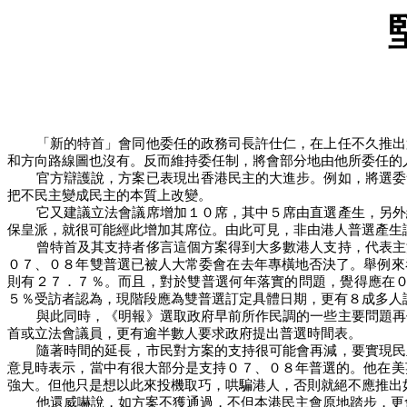
「新的特首」會同他委任的政務司長許仕仁，在上任不久推出
和方向路線圖也沒有。反而維持委任制，將會部分地由他所委任的
官方辯護說，方案已表現出香港民主的大進步。例如，將選委
把不民主變成民主的本質上改變。
它又建議立法會議席增加１０席，其中５席由直選產生，另外
保皇派，就很可能經此增加其席位。由此可見，非由港人普選產生
曾特首及其支持者侈言這個方案得到大多數港人支持，代表主
０７、０８年雙普選已被人大常委會在去年專橫地否決了。舉例來
則有２７．７％。而且，對於雙普選何年落實的問題，覺得應在
５％受訪者認為，現階段應為雙普選訂定具體日期，更有８成多人
與此同時，《明報》選取政府早前所作民調的一些主要問題再
首或立法會議員，更有逾半數人要求政府提出普選時間表。
隨著時間的延長，市民對方案的支持很可能會再減，要實現民
意見時表示，當中有很大部分是支持０７、０８年普選的。他在美
強大。但他只是想以此來投機取巧，哄騙港人，否則就絕不應推出
他還威嚇說，如方案不獲通過，不但本港民主會原地踏步，更