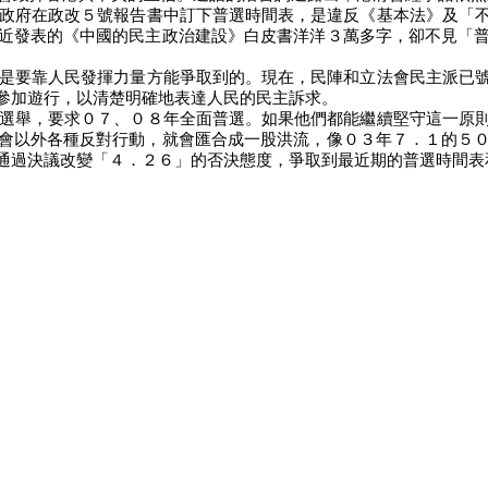
政府在政改５號報告書中訂下普選時間表，是違反《基本法》及「
近發表的《中國的民主政治建設》白皮書洋洋３萬多字，卻不見「
是要靠人民發揮力量方能爭取到的。現在，民陣和立法會民主派已
參加遊行，以清楚明確地表達人民的民主訴求。
選舉，要求０７、０８年全面普選。如果他們都能繼續堅守這一原
會以外各種反對行動，就會匯合成一股洪流，像０３年７．１的５
通過決議改變「４．２６」的否決態度，爭取到最近期的普選時間表