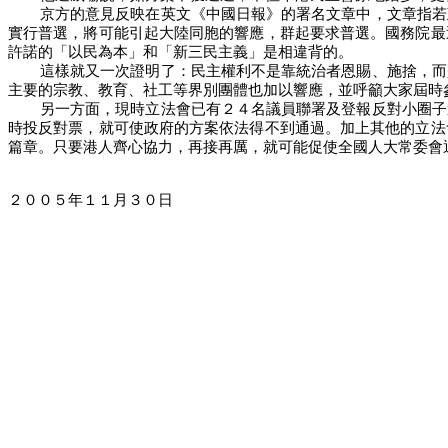
京方的意見反映在英文《中國日報》的署名文章中，文章指若
實行普選，將可能引起大陸同胞的響應，群起要求普選。國務院最
許諾的「以民為本」和「新三民主義」是相違背的。
這樣就又一次證明了：民主權利不是靠統治者恩賜、施捨，而
主要的宗教、教育、社工等界別團體也加以響應，並呼籲大家屆時
另一方面，現時立法會已有２４名議員聯署及登報反對小圈子
時投反對票，就可使政府的方案依法得不到通過。加上其他的立法
篇章。只要港人齊心協力，再接再厲，就可能促使全國人大常委會
２００５年１１月３０日