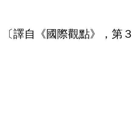
〔譯自《國際觀點》，第３