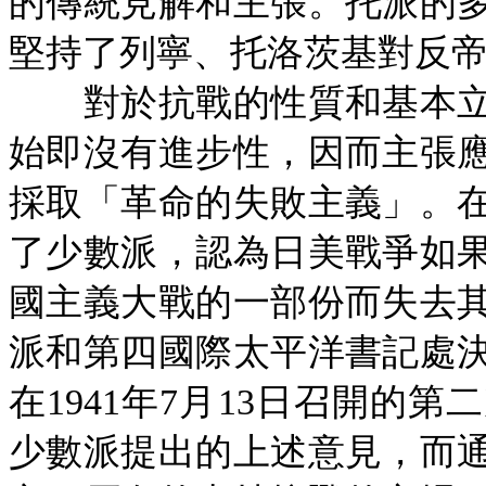
的傳統見解和主張。托派的
堅持了列寧、托洛茨基對反
對於抗戰的性質和基本立
始即沒有進步性，因而主張
採取「革命的失敗主義」。
了少數派，認為日美戰爭如
國主義大戰的一部份而失去
派和第四國際太平洋書記處
在
1941年7月13日召開的
少數派提出的上述意見，而