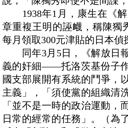
說，「陳獨秀即使不是間諜，
1938年1月，康生在《
章重複王明的誣衊，稱陳獨秀等
每月領取300元津貼的日本偵
同年
3月5日，《解放日
義的奸細——托洛茨基份子
國支部展開有系統的鬥爭，
主義」，「須使黨的組織清
「並不是一時的政治運動，
日常的經常的任務」。（為