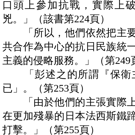
口頭上參加抗戰，實際上
兇。」（該書第
224頁）
「所以，他們依然把主要
共合作為中心的抗日民族統
主義的侵略服務。」（第
24
「彭述之的所謂『保衛主
已」。（第
253頁）
「由於他們的主張實際上
在更加殘暴的日本法西斯鐵
打擊。」（第
255頁）