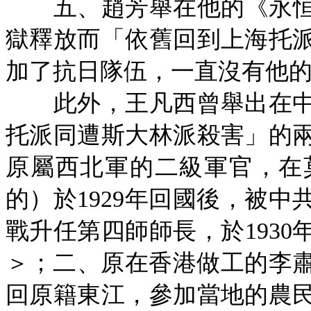
五、趙芳舉在他的《永恒
獄釋放而「依舊回到上海托
加了抗日隊伍，一直沒有他的
此外，王凡西曾舉出在中
托派同遭斯大林派殺害」的
原屬西北軍的二級軍官，在
的）於
1929年回國後，被
戰升任第四師師長，於1930
＞；二、原在香港做工的李肅
回原籍東江，參加當地的農