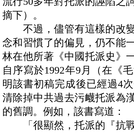
流行50多年對托派的誣陷之
摘下）。
不過，儘管有這樣的改變
念和習慣了的偏見，仍不能
林在他所著《中國托派史》
自序寫於
1992年9月（在
明該書初稿完成後已經過4
清除掉中共過去污衊托派為
的舊調。例如，該書寫道：
「很顯然，托派的『抗戰