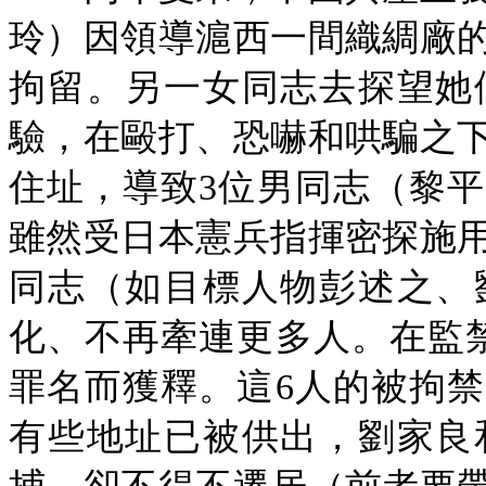
玲）因領導滬西一間織綢廠
拘留。另一女同志去探望她
驗，在毆打、恐嚇和哄騙之
住址，導致
3位男同志（黎
雖然受日本憲兵指揮密探施
同志（如目標人物彭述之、
化、不再牽連更多人。在監
罪名而獲釋。這6人的被拘
有些地址已被供出，劉家良