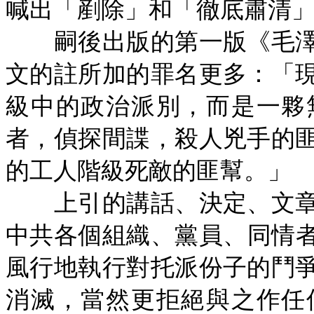
喊出「剷除」和「徹底肅清
嗣後出版的第一版《毛澤
文的註所加的罪名更多：「
級中的政治派別，而是一夥
者，偵探間諜，殺人兇手的
的工人階級死敵的匪幫。」
上引的講話、決定、文章
中共各個組織、黨員、同情
風行地執行對托派份子的鬥
消滅，當然更拒絕與之作任