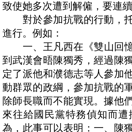
致使她多次遭到解僱，要連
對於參加抗戰的行動，托
進行。例如：
一、王凡西在《雙山回憶
到武漢會晤陳獨秀，經過陳
定了派他和濮德志等人參加
動群眾的政綱，參加抗戰的
除師長職而不能實現。據他
來往給國民黨特務偵知而遭
為，此事可以表明：一、陳