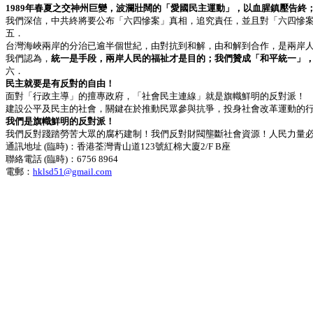
1989
年春夏之交神州巨變，波瀾壯闊的「愛國民主運動」，以血腥鎮壓告終
我們深信，中共終將要公布「六四慘案」真相，追究責任，並且對「六四慘
五．
台灣海峽兩岸的分治已逾半個世紀，由對抗到和解，由和解到合作，是兩岸
我們認為，
統一是手段，兩岸人民的福祉才是目的；我們贊成「和平統一」
六．
民主就要是有反對的自由！
面對「行政主導」的擅專政府，「社會民主連線」就是旗幟鮮明的反對派！
建設公平及民主的社會，關鍵在於推動民眾參與抗爭，投身社會改革運動的
我們是旗幟鮮明的反對派！
我們反對踐踏勞苦大眾的腐朽建制！我們反對財閥壟斷社會資源！人民力量
通訊地址
(
臨時
)
：香港荃灣青山道
123
號紅棉大廈
2/F B
座
聯絡電話
(
臨時
)
：
6756 8964
電郵：
hklsd51@gmail.com