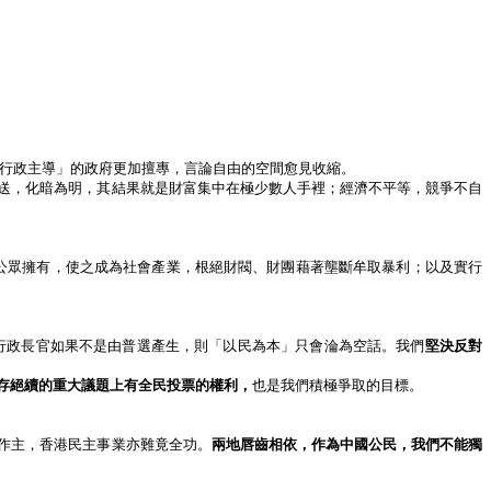
）
行政主導」的政府更加擅專，言論自由的空間愈見收縮。
送，化暗為明，其結果就是財富集中在極少數人手裡；經濟不平等，競爭不自
公眾擁有，使之成為社會產業，根絕財閥、財團藉著壟斷牟取暴利；以及實行
行政長官如果不是由普選產生，則「以民為本」只會淪為空話。我們
堅決反對
存絕續的重大議題上有全民投票的權利，
也是我們積極爭取的目標。
作主，香港民主事業亦難竟全功。
兩地唇齒相依，作為中國公民，我們不能獨