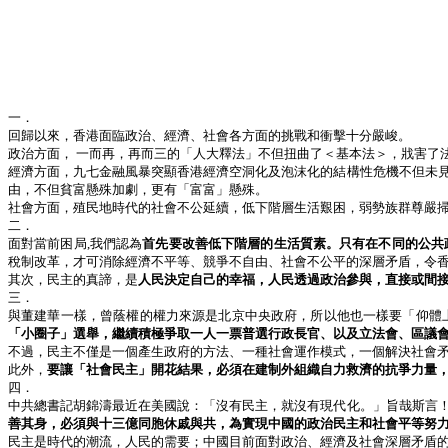
一．
回歸以來，香港面臨政治、經濟、社會各方面的挑戰和衝擊十分嚴峻。
政治方面，
一而再，再而三的「人大釋法」不但扭曲了＜基本法＞，戕害了
經濟方面，九七金融風暴突顯香港經濟空洞化及泡沫化的結構性危機不但未
由，不但貧富懸殊加劇，更有「富富」懸殊。
社會方面，殖民地時代的社會不公延續，低下階層生活艱困，弱勢族群尊嚴
二．
面對當前困局
,
我們認為
首先要改善低下階層的生活質素。只有在不同的公共
稅制改革，才可消除經濟不平等、競爭不自由、社會不公平的深層矛盾，令
其次，民主的真諦，是
人民決定自己的幸福，人民透過政治參與，直接或間
三．
與董建華一樣，曾蔭權的權力來源是北京中央政府，所以他也一樣要「仰體
「小圈子」選舉，繼續積極爭取一人一票普選行政長官、以及立法會、區議
不過，民主不僅是一個產生政府的方法、一種社會運作模式，一個解決社會
此外，
要讓「社會民主」開花結果，必須在建制外組織自力救濟的抗爭力量
四．
中共總書記胡錦濤最近在美國說：「沒有民主，就沒有現代化。」旨哉斯言
善其身，必須與十三億同胞休戚與共，為實現中國的政治民主和社會平等努
民主是時代的潮流，人民的需要；中國目前面對政治、經濟及社會深層矛盾