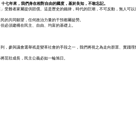
；十七年來，我們身在相對自由的國度，基於良知，不敢忘記。
案」受難者家屬提供賠償。這是歷史的鐵律，時代的巨潮，不可反動，無人可以
人民的共同願望，任何政治力量的干預都屬徒勞。
，
但必須建構在民主、自由、均富的基礎上。
行列，參與議會選舉祇是變革社會的手段之一，我們將視之為走向群眾、實踐理
必將茁壯成長，民主公義必如一輪旭日。