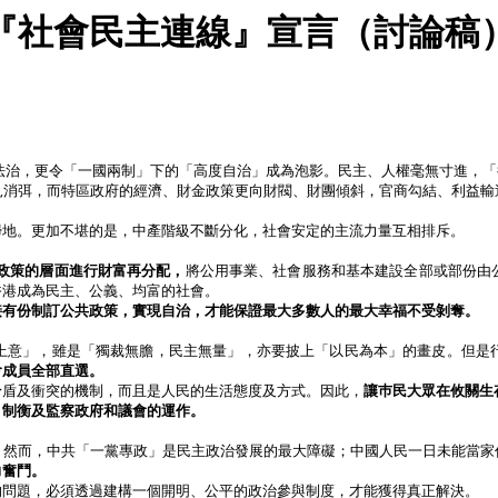
『社會民主連線』宣言（討論稿
法治，更令「一國兩制」下的「高度自治」成為泡影。民主、人權毫無寸進，「
見消弭，而特區政府的經濟、財金政策更向財閥、財團傾斜，官商勾結、利益輸
掃地。更加不堪的是，中產階級不斷分化，社會安定的主流力量互相排斥。
政策的層面進行財富再分配，
將公用事業、社會服務和基本建設全部或部份由
香港成為民主、公義、均富的社會。
接有份制訂公共政策，實現自治，才能保證最大多數人的最大幸福不受剝奪。
上意」，雖是「獨裁無膽，民主無量」，亦要披上「以民為本」的畫皮。但是
會成員全部直選。
矛盾及衝突的機制，而且是人民的生活態度及方式。因此，
讓巿民大眾在攸關生
，制衡及監察政府和議會的運作。
！然而，中共「一黨專政」是民主政治發展的最大障礙；中國人民一日未能當家
力奮鬥。
的問題，必須透過建構一個開明、公平的政治參與制度，才能獲得真正解決。