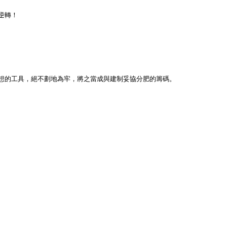
逆轉！
想的工具，絕不劃地為牢，將之當成與建制妥協分肥的籌碼。