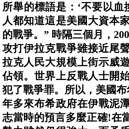
所舉的標語是：‘不要以血換石油’(
人都知道這是美國大資本
的戰爭。” 時隔三個月，20
攻打伊拉克戰爭雖接近尾
拉克人民大規模上街示威
佔領。世界上反戰人士開
犯了戰爭罪。所以，美國布
年多來布希政府在伊戰泥
志當時的預言多麼正確!在