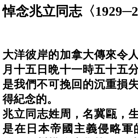
悼念兆立同志〈1929─2
大洋彼岸的加拿大傳來令
月十五日晩十一時五十五
是我們不可挽回的沉重損
得紀念的。
兆立同志姓周，名冀甌，生於
是在日本帝國主義侵略軍