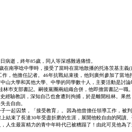
2
日病逝，終年
85
歲，同人等深感難過痛惜。
歲在南寧唸中學時，接受了當時在當地散播的托洛茨基主義
(
工作，他擔任記者。
46
年抗戰結束後，他到廣州參加了當地
有中山大學和其他大學、中學的同學數十人，主要活動是討論
桂林巿支部書記。嗣後黨團兩組織合併，他即擔當書記一職
歷史經驗教訓，深知自己也會遭到拘捕，於是離開桂林。果然
內失去自由。
份子一起囚禁，「接受教育」。因為他曾擔任領導工作，被判
體上結束了長達
30
年受盡折磨的生涯，展開他較自由的閱讀、
人，人生最富精力的青中年時代已被糟蹋了！由此可見他為了