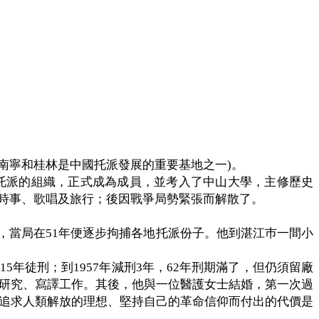
南寧和桂林是中國托派發展的重要基地之一
)
。
托派的組織，正式成為成員，並考入了中山大學，主修歷史
時事、歌唱及旅行；後因戰爭局勢緊張而解散了。
。
，當局在
51
年便逐步拘捕各地托派份子。他到湛江巿一間小
15
年徒刑；到
1957
年減刑
3
年，
62
年刑期滿了，但仍須留廠
研究、寫譯工作。其後，他與一位醫護女士結婚，第一次過
追求人類解放的理想、堅持自己的革命信仰而付出的代價是