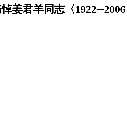
痛悼姜君羊同志〈
1922
─
2006