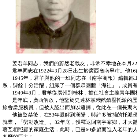
姜君羊同志，我們的蔚然老戰友，非常不幸地在本月
2
君羊同志在
1922
年
3
月
28
日出生於廣西省南寧巿。他
16
1945
年，君羊與他的一班同志在《南寧商報》編輯部
系，課餘十分活躍，組織了一個群眾團體「海社」，成員
1949
年
8
月，君羊從廣州到桂林，擔任社會主義青年團
是年底，廣西解放，他鑒於史達林黨殘酷鎮壓托派的
旅舍當服務員，但被人認出而加以逮捕，從此在一個長期
他被監禁後，在
53
年遞解到漢陽，與許多被捕的托派
就業，「勞動改造」。
82
年底，獲釋返回南寧家鄉，才大
著互相照顧的家庭生活，此時，已是
60
多歲而進入老年的
多麼的巨大！