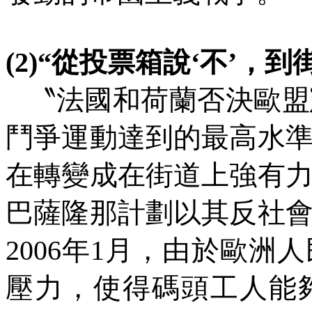
(2)
“從投票箱說
‘
不
’
，到
〝法國和荷蘭否決歐盟
鬥爭運動達到的最高水
在轉變成在街道上強有
巴薩隆那計劃以其反社
2006
年
1
月，由於歐洲人
壓力，使得碼頭工人能