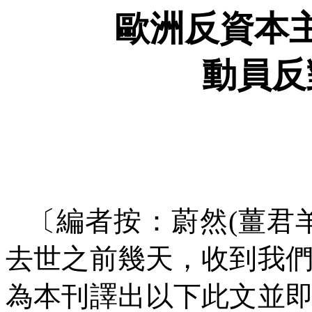
歐洲反資本
動員反
〔編者按：蔚然
(
薑君
去世之前幾天，收到我
為本刊譯出以下此文並