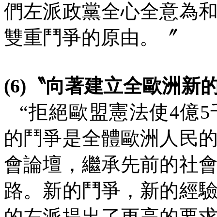
們左派政黨全心全意為
雙重鬥爭的原由。〞
(6)
〝向著建立全歐洲新
“拒絕歐盟憲法使
4
億
5
的鬥爭是全體歐洲人民
會論壇，繼承先前的社
路。新的鬥爭，新的經