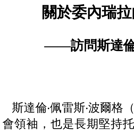
關於委內瑞拉
――
訪問斯達倫
斯達倫‧佩雷斯‧波爾格
會領袖，也是長期堅持