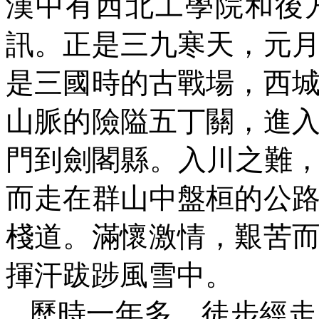
漢中有西北工學院和後
訊。正是三九寒天，元
是三國時的古戰場，西
山脈的險隘五丁關，進
門到劍閣縣。入川之難，
而走在群山中盤桓的公
棧道。滿懷激情，艱苦
揮汗跋踄風雪中。
歷時一年多，徒步經走