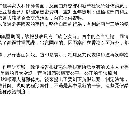
許他與家人和律師會面，反而由外交部和新華社急急發佈消息，
歐亞基金會》以國家機密資料，重判五年徒刑；但檢控部門和法
都曾與該基金會交流活動，向它提供資料。
未做過危害國家的事情，堅信自己的行為，有利於兩岸三地的穩
4
鎮壓期間，該報發表只有「痛心疾首」四字的空白社論，同情
為了錢而甘當間諜，出賣國家的。因而案件在香港以至海外，都
據，只作書面判決。這即是表示，程翔及其代表律師連再次辯護
再作申訴辯駁，致使被告根據憲法等規定所應享有的民主人權等
美麗的假大空話，官僚繼續破壞著公平、公正的司法原則。
部和領導人都難倖免。後來提出了要糾正冤假錯案，制定法律，
權律師。現時的程翔案件，不過是其中最新的一宗。這些冤假錯
這種政治制度！