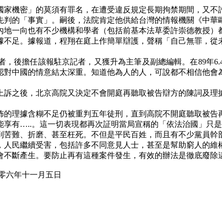
國家機密」的莫須有罪名，在遭受違反規定長期拘禁期間，又不
先判的「事實」。嗣後，法院肯定他供給台灣的情報機關《中華
內地一向也有不少機構和學者（包括前基本法草委許崇德教授）
據不足。據報道，程翔在庭上作簡單辯護，聲稱「自己無罪，從
者，後擔任該報駐京記者，又獲升為主筆及副總編輯。在
89
年
6.
認對中國的情意結太深重。知道他為人的人，可說都不相信他會
上訴之後，北京高院又決定不會開庭再聽取被告辯方的陳詞及理
佈的理據含糊不足仍被重判五年徒刑，直到高院不開庭聽取被告
能享有…
..
。這一切表現都再次証明當局宣稱的「依法治國」只是
到苦難、折磨、甚至枉死。不但是平民百姓，而且有不少黨員幹
，人民繼續受害，包括許多不同意見人士，甚至是幫助窮人的維
會不斷產生。要防止再有這種案件發生，有效的辦法是徹底廢除
月五日