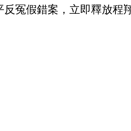
平反冤假錯案，立即釋放程