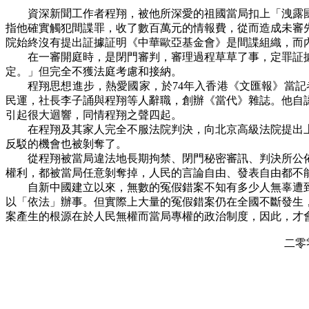
資深新聞工作者程翔，被他所深愛的祖國當局扣上「洩露
指他確實觸犯間諜罪，收了數百萬元的情報費，從而造成未審
院始終沒有提出証據証明《中華歐亞基金會》是間諜組織，而
在一審開庭時，是閉門審判，審理過程草草了事，定罪証
定。」但完全不獲法庭考慮和接納。
程翔思想進步，熱愛國家，於
74
年入香港《文匯報》當記
民運，社長李子誦與程翔等人辭職，創辦《當代》雜誌。他自
引起很大迴響，同情程翔之聲四起。
在程翔及其家人完全不服法院判決，向北京高級法院提出
反駁的機會也被剝奪了。
從程翔被當局違法地長期拘禁、閉門秘密審訊、判決所公
權利，都被當局任意剝奪掉，人民的言論自由、發表自由都不
自新中國建立以來，無數的冤假錯案不知有多少人無辜遭
以「依法」辦事。但實際上大量的冤假錯案仍在全國不斷發生
案產生的根源在於人民無權而當局專權的政治制度，因此，才
二零零六年十一