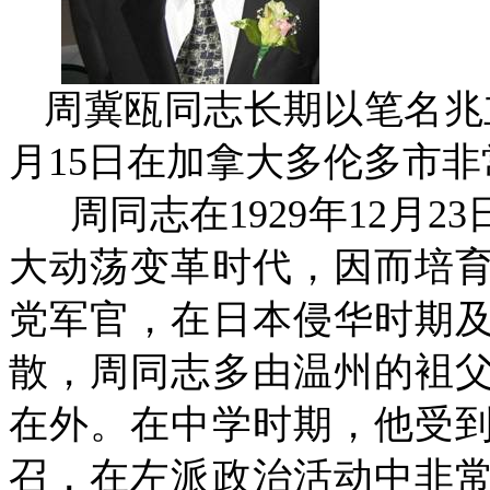
周冀瓯同志长期以笔名兆
月
15
日在加拿大多伦多市非
周同志在
1929
年
12
月
23
大动荡变革时代，因而培
党军官，在日本侵华时期
散，周同志多由温州的袓
在外。在中学时期，他受
召，在左派政治活动中非