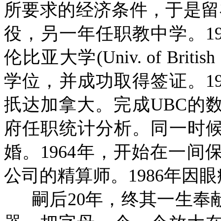
所要求的经济条件，于是留
役，叧一年任职教中学。
1
伦比亚大学
(Univ. of Britis
学位，并成功取得签证。
1
扺达加拿大。完成
UBC
的
府任职统计分析。同一时
婚。
1964
年，开始在一间
公司的精算师。
1986
年因眼
嗣后
20
年，终其一生奉