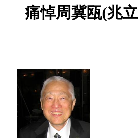
痛悼周冀瓯
(
兆立