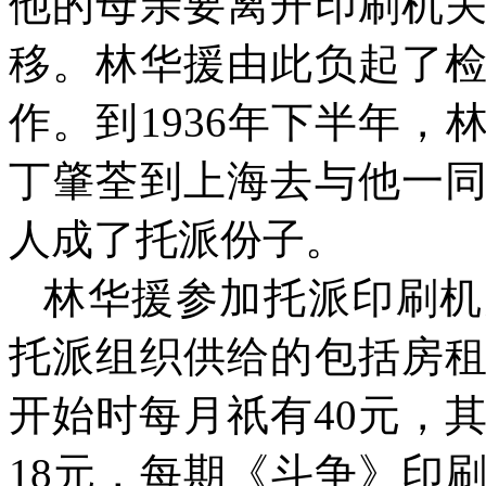
他的母亲要离开印刷机
移。林华援由此负起了
作。到
1936
年下半年，
丁肇荃到上海去与他一
人成了托派份子。
林华援参加托派印刷机
托派组织供给的包括房
开始时每月祇有
40
元，
18
元，每期《斗争》印