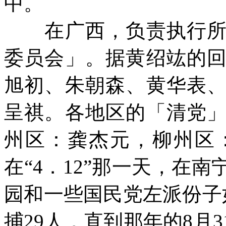
中。
在广西，负责执行所谓
委员会」。据黄绍竑的
旭初、朱朝森、黄华表
呈祺。各地区的「清党
州区：龚杰元，柳州区
在“
4
．
12
”那一天，在南
园和一些国民党左派份子
捕
29
人，直到那年的
8
月
3