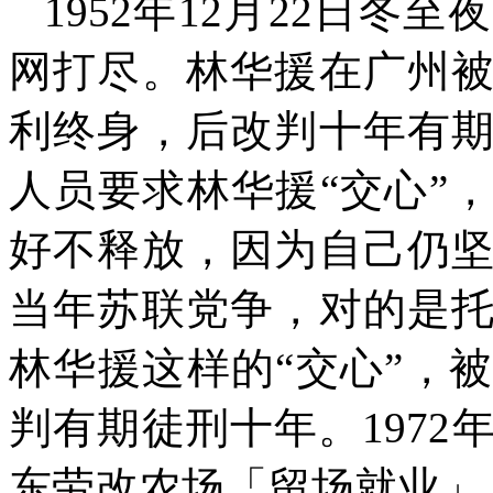
1952
年
12
月
22
日冬至夜
网打尽。林华援在广州
利终身，后改判十年有
人员要求林华援“交心”
好不释放，因为自己仍
当年苏联党争，对的是
林华援这样的“交心”，
判有期徒刑十年。
1972
东劳改农场「留场就业」