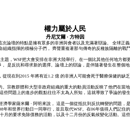
權力屬於人民
丹尼艾爾
·
方特因
這次論壇的特點是擁有眾多的非洲與會者以及充滿著辯論。
全球正義
命組織指揮的積極分子們，
齊聲重複著那句傳奇的反種族隔離的戰
個主題，
WSF
把大會安排在非洲大陸舉行。在一個比其他任何地方都
爭，
是反抗和尋求新的選擇。論壇上的辯論，是伴隨著發生在整個地
，從現在到
2015
年將有近
1.2
億
的非洲人可能會死于醫療保健的缺
的。宗教群體和大型非政府組織的重大的動員活動反映了他們在當
這些問題上的進步的觀點往往不太為人所知，這就導致了爭論的發
經濟學家薩米爾
·
阿明來說，
這是一個從抵抗到反抗轉變的問題，
08
年和世界行動日一同舉行，並且取代
WSF
。在
06
年值得人們記住
十月的要求免除債務的活動，以及十二月份的反氣候變化活動。這