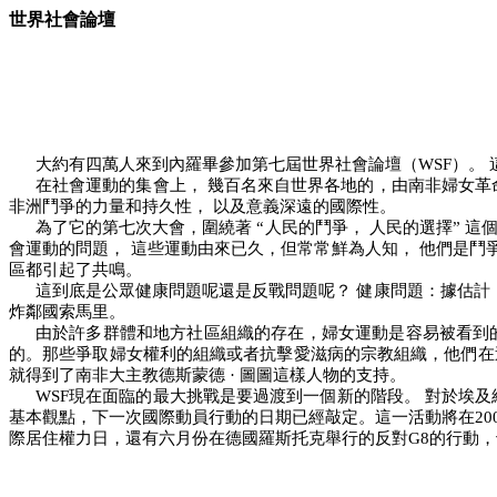
世界社會論壇
大約有四萬人來到內羅畢參加第七屆世界社會論壇（
WSF
）。
在社會運動的集會上，
幾百名來自世界各地的，由南非婦女革
非洲鬥爭的力量和持久性，
以及意義深遠的國際性。
為了它的第七次大會，圍繞著
“
人民的鬥爭，
人民的選擇
”
這
會運動的問題，
這些運動由來已久，但常常鮮為人知，
他們是鬥
區都引起了共鳴。
這到底是公眾健康問題呢還是反戰問題呢？
健康問題：據估計
炸鄰國索馬里。
由於許多群體和地方社區組織的存在，婦女運動是容易被看到
的。那些爭取婦女權利的組織或者抗擊愛滋病的宗教組織，他們在
就得到了南非大主教德斯蒙德
·
圖圖這樣人物的支持。
WSF
現在面臨的最大挑戰是要過渡到一個新的階段。
對於埃及
基本觀點，下一次國際動員行動的日期已經敲定。這一活動將在
20
際居住權力日，還有六月份在德國羅斯托克舉行的反對
G8
的行動，