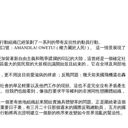
行動組織已經策劃了一系列的帶有反抗性的動員行動。
鬥口號：
AMANDLA! OWETU! (
權力屬於人民
! )
。
這一情景展現了
更加留著新自由主義和戰爭蹂躪的印記的大陸，這曾經是一個確定社
區最大的貧民窟的大規模抗議開始並且結束的，
它在全球及局部地
乏，更不用說目前愛滋病的肆虐
；反戰問題：幾天前美國飛機還在轟
地社會的舉足輕重以及他們工作的現狀。這也不是完全沒有矛盾產生
生。但我們也能看到，像強烈要求平等權利的非洲同性戀團體組織，
是一個更有效地組織起來開始實施具體變革的問題。正是圍繞著這個
的重要日子裏，有三月二十日那個週末的國際反戰總動員，
五月的國
些行動將再次證明建立一個新的秩序來改變如今世界混亂的緊迫性。