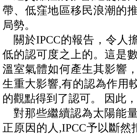
帶、低窪地區移民浪潮的
局勢。
關於
IPCC
的報告，令人
低的認可度之上的。
這是
溫室氣體如何產生其影響
生重大影響
,
有的認為作用
的觀點得到了認可。
因此
對那些繼續認為太陽能
正原因的人
,
IPCC
予以斷然