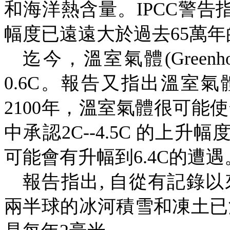
和海洋熱含量。
IPCC
警告
幅度已遠遠大於過去
65
萬年
迄今，溫室氣體
(Greenh
0.6C
。報告又指出溫室氣
2100
年，
溫室氣體很可能使
中承認
2C--4.5C
的上升
幅
可能會有
升幅到
6.4C
的遭遇
報告指出
,
自從有記錄以
兩半球的冰河積雪和凍土已