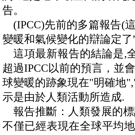
告。
(IPCC)
先前的多篇報告
(
變暖和氣候變化的辯論定了
這項最新報告的結論是
,
超過
IPCC
以前的預言，並
球變暖的跡象現在
"
明確地
",
示是由於人類活動所造成
.
報告推斷：人類發展的標
不僅已經表現在全球平均