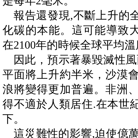
是每年
2
毫米。
報告還發現
,
不斷上升的
化碳的本能。這可能導致
在
2100
年的時候全球平均溫
因此，預示著暴毀滅性風
平面將上升約半米，沙漠
浪將變得更加普遍。非洲
得不適於人類居住
.
在本世
下。
這災難性的影響
,
迫使億