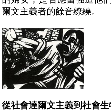
爾文主義者的餘音繚繞。
從社會達爾文主義到社會生