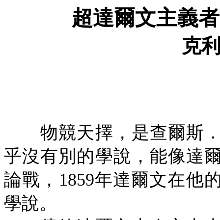
超達爾文主義者
克
物競天擇，是查爾斯．
乎沒有別的學說，能像達
論戰，
1859
年達爾文在他
學說。