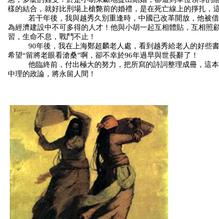
樣的結合，就好比刑場上槍斃前的婚禮，是在死亡線上的掙扎，
若干年後，我與越秀久別重逢時，中國已改革開放，他被借
為經濟建設中不可多得的人才！他與小胡一起互相體貼，互相照
習，生命不息，戰鬥不止！
90
年後，我在上海鄭超麟老人處，看到越秀給老人的好些
希望“留將老眼看滄桑”啊，卻不幸於
96
年過早與世長辭了！
他臨終前，付出極大的努力，把所寫的詩詞整理成冊，這本
中理的政論，將永留人間！