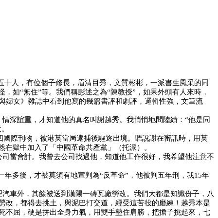
五十人，有位個子修長，眉清目秀，文質彬彬，一派書生風采的同
，如“無住”等。我們稱彭述之為“陳教授”，如果外頭有人來時，
與婦女》雜誌中看到他寫的幾篇書評和劇評，邏輯性強，文筆流
情深誼重，才知道他的真名叫謝越秀。我悄悄地問陸績：“他是同
大。
四國際刊物，被港英當局逮捕後驅逐出境。聽說謝在審訊時，用英
然在獄中加入了「中國革命共產黨」（托派）。
公司當會計。我曾去公司找過他，知道他工作很好，我希望他注意不
一年多後，才被莫須有地宣判為
“
反革命
”
，他被判五年刑，我
15
年
理汽車外，其餘被送到漢陽一磚瓦廠勞改。我們大都是知識份子，八
勞改，都得去挑土，與泥巴打交道，經受這苦役的磨練！越秀本是
死不屈，硬是拼出全身力氣，用雙手墊住肩膀，把擔子挑起來，七