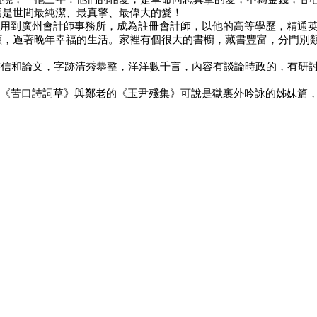
這是世間最純潔、最真擎、最偉大的愛！
用到廣州會計師事務所，成為註冊會計師，以他的高等學歷，精通
顧，過著晚年幸福的生活。家裡有個很大的書櫥，藏書豐富，分門別
書信和論文，字跡清秀恭整，洋洋數千言，內容有談論時政的，有研
《苦口詩詞草》與鄭老的《玉尹殘集》可說是獄裏外吟詠的姊妹篇