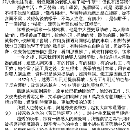
顛八倒地往前走。難怪廠裏的老犯人看了喊“作孽”！但也有譏笑我
勞改生活：白天勞動，晚上學習。所謂學習，就是“認罪服法
不得不說幾句假話，“難得糊塗”。學習時越秀總是坐在後頭，從
含而不露，裝得落後的樣子，不為人注意。有個小江，是個胖子
了一個綽號：“糊塗”，連勞改幹部也喊他“江糊塗”。
隊裡後來調來一個林松棋，他是中大歷史系助教，為人剛直
放”的，積極參加了批鬥，按他的頭，抓他的發，踢他的腰，慘不
就裝作小便離開了會場，在廁所裡遇到同樣心情的李唐，相對苦
我也口頭跟他學了李煜的幾首詞，有時候他在自吟自唱，但從不告
齊，便去替他把被物折疊好；看到那裡髒了，就去打掃乾淨。後來
一年之後，原來我們與其他犯人隔離勞動，生怕這些人煽動
器的維修，這些人調來後，有的打鐵，有的翻砂，有的做鉗工，
工效；如今當了記工員之後，如魚得水，所學的會計本領，用在
對犯人講生產，資料都是越秀提供的，照講無誤。鐵工廠因而成
年
月，越秀五年刑期提前釋放，所有五年刑期的也都
1957
3
了反右運動，政策越來越左，
今冬明春
就無聲無息了。
“
”
聽說越秀回到廣州，原單位已把他開除了，他沒有工作，只
女便先後去香港定居，文革前他們就離了婚！萬萬沒有想到服刑五
體力勞動，遭受到時間更長、更加悲慘的迫害！
我愛人也勞改五年，與越秀先後釋放，起初大家常通通信，
交》（後來收入他的《苦口詩詞草》內）。詩中
“
生來風骨尚錚錚
越秀的晚年，卻有一段感人的羅曼司，我曾讚譽之為“刑場
被折磨得病魔纏身，幾乎奪去他的生命；而小胡在艱苦勞動中又
急，多麼的難受！於是小胡果斷地提出結婚，卻遭到單位領導的