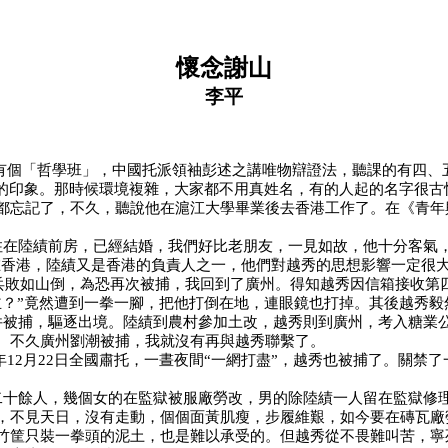
懷念謝山
李平
有個「哲學班」，中國托派領袖彭述之講唯物辯證法，聽課的有四、
的印象。那時候環境複雜，大家都不用真姓名，有的人起的名字很古怪
都忘記了，不久，聽說他在滬江大學畢業後去香港工作了。在《青年
住在陸績前房，已經結婚，我們好比老朋友，一見如故，他十分客氣，
在香港，陸績又是香港的負責人之一，他們對越秀的思想影響一定很
兵敗如山倒，為恐再次被捕，我回到了廣州。得知越秀因信箱接收第
主？
”
竟然遭到一拳一腳，把他打倒在地，連眼鏡也打掉。其後越秀毅
件被捕，驅逐出境。陸績到農村參加土改，越秀則到廣州，考入糖業
。不久廣州劉潮被捕，我就沒有再與越秀聯繫了。
年
12
月
22
日全國肅托，一晝夜間
“
一網打盡
”
，越秀也被捕了。關禁了
二十餘人，幾個女的在監獄被服廠勞改，男的除陸績一人留在監獄修
，不見天日，沒有走動，個個面黃肌瘦，步履維艱，如今要在磚瓦廠
竹筐只裝一拳頭的泥土，也是難以承受的。但越秀從不畏難叫苦，寧