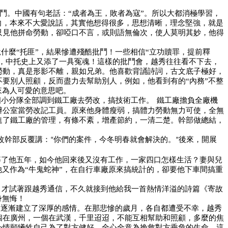
受鬥。中國有句老話：“成者為王，敗者為寇”。所以大都消極學習，
向，本來不大愛說話，其實他想得很多，思想清晰，理念堅強，就是
只見他拼命勞動，卻啞口不言，或則語無倫次，使人莫明其妙，他得
什麼“托匪”，結果慘遭殘酷批鬥！一些相信“立功贖罪，提前釋
中，中托史上又添了一具冤魂！這樣的批鬥會，越秀往往看不下去，
勞動，真是形影不離，親如兄弟。他喜歡背誦詩詞，古文底子極好，
要別人照顧，反而盡力去幫助別人，例如，他看到有的“內務”不整
來為人可愛的意思吧。
個小分隊全部調到鐵工廠去勞改，搞技術工作。
鐵工廠擔負全廠機
辦公室當勞改記工員。原來他身體瘦弱，搞體力勞動無力可使，全無
進了鐵工廠的管理，有條不紊，增產節約，一清二楚。幹部做總結，
改幹部反覆講：
你們的案件，今冬明春就會解決的。
後來，開展
“
”
等了他五年，如今他回來後又沒有工作，一家四口怎樣生活？妻與兒
又作為“牛鬼蛇神”，在自行車廠原來搞統計的，卻要他下車間搞重
，才試著跟越秀通信，不久就接到他給我一首熱情洋溢的詩篇《寄故
身無悔！
，逐漸建立了深厚的感情。在那悲慘的歲月，各自都遭受不幸，越秀
個在廣州，一個在武漢，千里迢迢，不能互相幫助和照顧，多麼的焦
心情願犧牲自己為了對方健好，全心全意為挽救對方垂危的生命，這