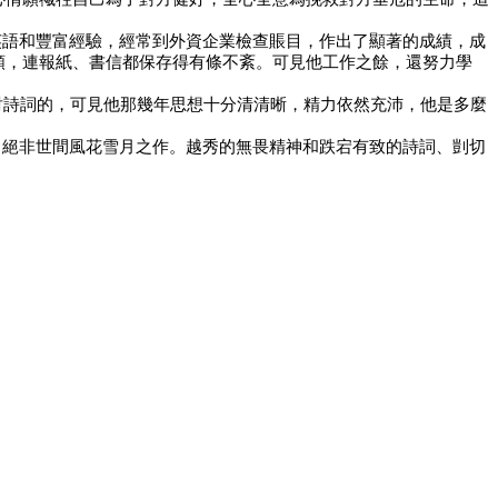
英語和豐富經驗，經常到外資企業檢查賬目，作出了顯著的成績，成
類，連報紙、書信都保存得有條不紊。可見他工作之餘，還努力學
討詩詞的，可見他那幾年思想十分清清晰，精力依然充沛，他是多麼
，絕非世間風花雪月之作。越秀的無畏精神和跌宕有致的詩詞、剴切