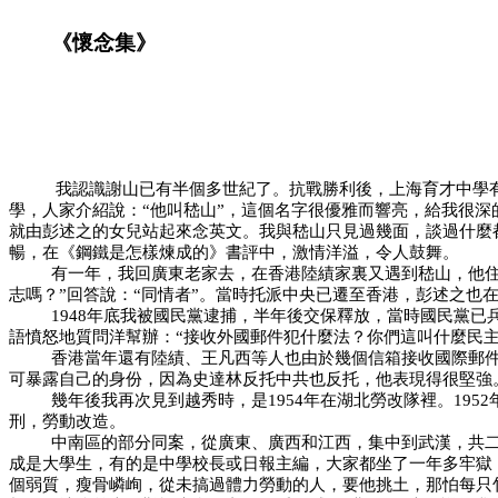
《懷念集》
我認識謝山已有半個多世紀了。抗戰勝利後，上海育才中學
學，人家介紹說：“他叫嵇山”，這個名字很優雅而響亮，給我很深
就由彭述之的女兒站起來念英文。我與嵇山只見過幾面，談過什麼
暢，在《鋼鐵是怎樣煉成的》書評中，激情洋溢，令人鼓舞。
有一年，我回廣東老家去，在香港陸績家裏又遇到嵇山，他
志嗎？”回答說：“同情者”。當時托派中央已遷至香港，彭述之也
1948
年底我被國民黨逮捕，半年後交保釋放，當時國民黨已
語憤怒地質問洋幫辦：
“
接收外國郵件犯什麼法？你們這叫什麼民
香港當年還有陸績、王凡西等人也由於幾個信箱接收國際郵
可暴露自己的身份，因為史達林反托中共也反托，他表現得很堅強
幾年後我再次見到越秀時，是
1954
年在湖北勞改隊裡。
1952
刑，勞動改造。
中南區的部分同案，從廣東、廣西和江西，集中到武漢，共
成是大學生，有的是中學校長或日報主編，大家都坐了一年多牢獄
個弱質，瘦骨嶙峋，從未搞過體力勞動的人，要他挑土，那怕每只