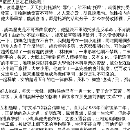
們這些人是在扭秧歌哩！
，改造思想”，天天批判托派的“罪行”，誰不喊“托匪”，就得挨批
不發言，非輪到他發言不可時，才人云亦云，胡亂說幾句。他性格內
，他大學畢業，能說會道，原是托派的活動分子，如今在勞改隊裡，
，認為歷史是不可歪曲竄改的，他堅決不承認托派是反革命，不肯說
忍睹！由於他“不認罪服法”，後來被單獨關押禁閉，不久便慘死獄
笑一下，憤慨之情盡在不言中。我與越秀在一個小組裡，同吃同睡同
訴別人創作了什麼詩詞。越秀體弱多病，大家都很關心他，可他從不
越秀也得了一個有趣的雅號：“林妹妹”，一來形容他弱不禁風，二
鬧事的，後來，大概上頭看到這些人積極勞動，又有文化，便把這
有的學車工，唯獨越秀以其名牌大學會計本科畢業的資歷，被分配在
這小小鐵工廠裡，大材小用。他建立了一套完整的會計制度，從而改
了先進單位，後來迅速發展成為機修車間，越秀是功不可沒的。
一起釋放，女的超過五年的也一律假釋，我和
江糊塗
也減了刑，勞
“
”
好去挑泥，每天一元錢。那時候他已有一男一女，妻子含辛茹苦，
年後，又遭到妻離子散的慘劇！而後來在那史無前例的“文革”中，他
互相勉勵，到“文革”時就音信斷絕了。直到我
1983
年回家後第二年
”
，正是他的為人之道，光明磊落，風骨傲然，雖然一生坎坷，但終
婚禮真擎愛”：小胡與他先後釋放，之後互通音信，互相勉勵與關懷
發生工傷，被貨架上倒下來的重物壓傷，生活不能自理！而他們卻一
阻撓，一拖三年！他們的相愛，是革命同志真摯的愛，不為金錢，甘