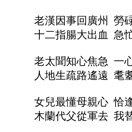
老漢因事回廣州
勞
十二指腸大出血
急
老太聞知心焦急
一
人地生疏路遙遠
耄
女兒最懂母親心
恰
木蘭代父從軍去
我