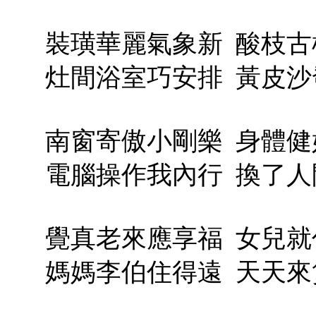
裝璜華麗氣象新
酸枝古
灶間浴室巧安排
黃皮沙
南窗寄傲小剛樂
身體健
電腦操作我內行
換了人
覺真老來應享福
女兒就
媽媽李伯住得遠
天天來