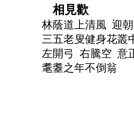
相見歡
林蔭道上清風
迎朝
三五老叟健身花叢
左開弓
右騰空
意
耄耋之年不倒翁