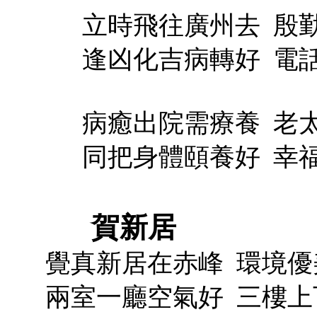
立時飛往廣州去
殷
逢凶化吉病轉好
電
病癒出院需療養
老
同把身體頤養好
幸
賀新居
覺真新居在赤峰
環境優
兩室一廳空氣好
三樓上