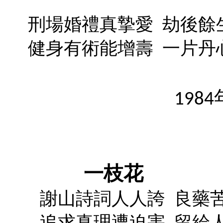
刑場婚禮真摯愛
劫後餘
健身有術能增壽
一片丹
1984
一枝花
謝山詩詞人人誇
良藥
追求真理遭迫害
留給