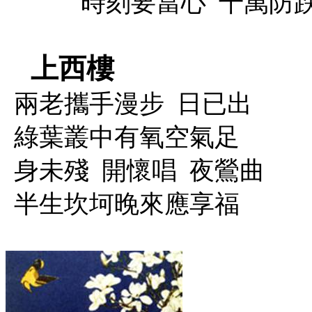
時刻要當心
千萬防
上西樓
兩老攜手漫步
日已出
綠葉叢中有氧空氣足
身未殘
開懷唱
夜鶯曲
半生坎坷晚來應享福