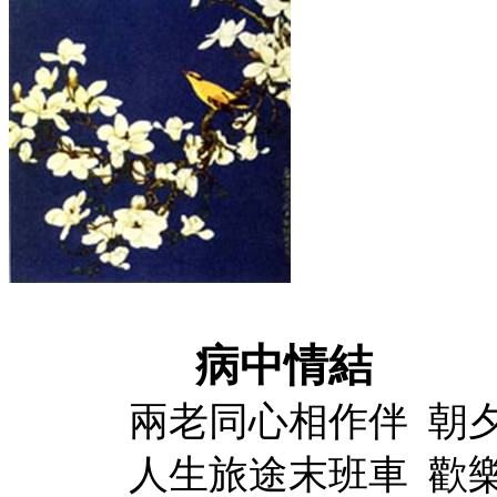
病中情結
兩老同心相作伴
朝
人生旅途末班車
歡