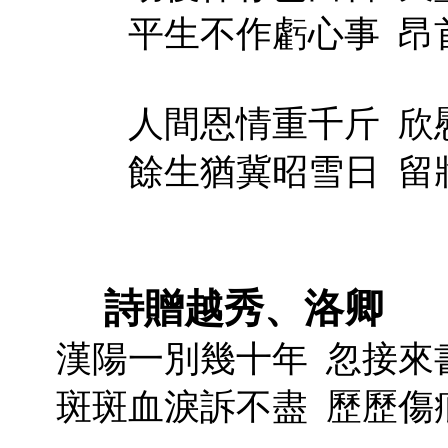
平生不作虧心事
昂
人間恩情重千斤
欣
餘生猶冀昭雪日
留
詩贈越秀、洛卿
漢陽一別幾十年
忽接來
斑斑血淚訴不盡
歷歷傷