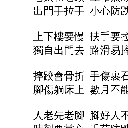
出門手拉手
小心防
上下樓要慢
扶手要
獨自出門去
路滑易
摔跤會骨折
手傷裹
腳傷躺床上
數月不
人老先老腳
腳好人