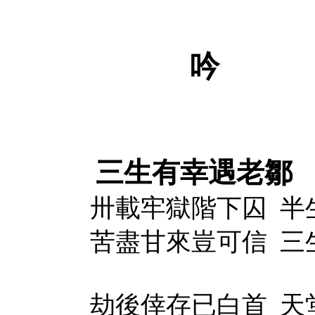
吟
三生有幸遇老鄒
卅載牢獄階下囚
半
苦盡甘來豈可信
三
劫後倖存已白首
天