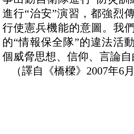
進行
“
治安
”
演習，都強烈
行使憲兵機能的意圖。我
的
“
情報保全隊
”
的違法活
個威脅思想、信仰、言論自
（譯自《橋樑》
2007
年
6