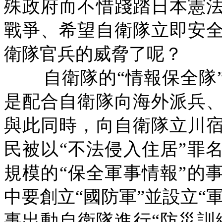
殊政府而不惜踐踏日本憲
戰爭、希望自衛隊立即安
衛隊官兵的威脅了呢？
自衛隊的
“
情報保全隊
是配合自衛隊向海外派兵
與此同時，向自衛隊立川
民被以
“
不法侵入住居
”
罪
規模的
“
保全軍事情報
”
的
中要創立
“
國防軍
”
並設立
“
事出動自衛隊進行
“
防災訓