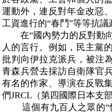
運動外，連反對年金改惡
工資進行的
“
春鬥
”
等等抗議
在
“
國內勢力的反對動
人的言行。例如，民主黨
批判向伊拉克派兵，被注
青森兵營去採訪自衛隊官
有名的作家、導演在反戰
們
JRCL
（第四國際日本支
這個有九百人之眾的
“