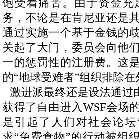
饱受着痛苦。由于资金充
务，不论是在肯尼亚还是
通过实施一个基于金钱的
关起了大门，委员会向他
一的惩罚性的注册费。这
的
“
地球受难者
”
组织排除在
激进派最终还是设法通过
获得了自由进入
WSF
会场
是引起了人们对社会论坛
求
“
免费食物
”
的行动被组