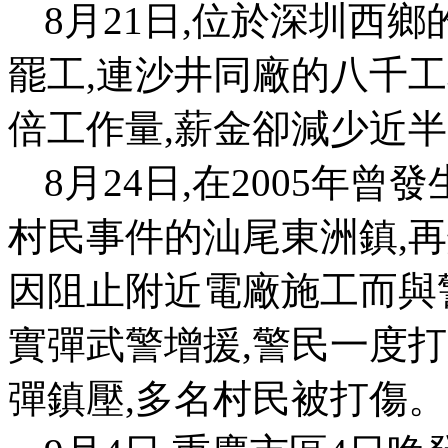
8
月
21
日
,
位於深圳西鄉
罷工
,
連沙井同廠的八千工
倍工作量
,
薪金卻減少近半
8
月
24
日
,
在
2005
年曾發
村民事件的汕尾東洲鎮
,
再
因阻止附近電廠施工而與
實彈武警增援
,
警民一度打
彈鎮壓
,
多名村民被打傷。