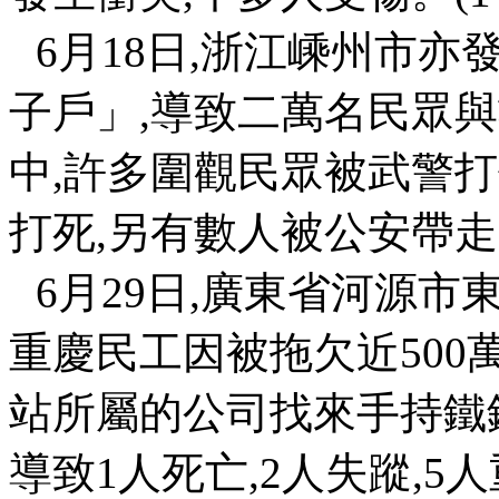
6
月
18
日
,
浙江嵊州市亦
子戶」
,
導致二萬名民眾與
中
,
許多圍觀民眾被武警打
打死
,
另有數人被公安帶走
6
月
29
日
,
廣東省河源市
重慶民工因被拖欠近
500
站所屬的公司找來手持鐵
導致
1
人死亡
,2
人失蹤
,5
人