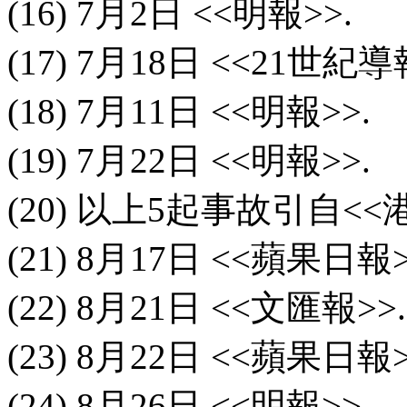
(16) 7
月
2
日
<<
明報
>>.
(17) 7
月
18
日
<<21
世紀導
(18) 7
月
11
日
<<
明報
>>.
(19) 7
月
22
日
<<
明報
>>.
(20)
以上
5
起事故引自
<<
(21) 8
月
17
日
<<
蘋果日報
(22) 8
月
21
日
<<
文匯報
>>.
(23) 8
月
22
日
<<
蘋果日報
(24) 8
月
26
日
<<
明報
>>.