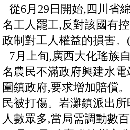
從
6
月
29
日開始
,
四川省
名工人罷工
,
反對該國有控
政制對工人權益的損害。
7
月上旬
,
廣西大化瑤族
名農民不滿政府興建水電
圍鎮政府
,
要求增加賠償。
民被打傷。岩灘鎮派出所
人數眾多
,
當局需調動數百