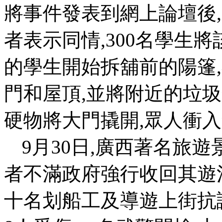
將事件發表到網上論壇後
,
者表示同情
,300
名學生將
的學生開始拆舖前的陽篷
,
門和屋頂
,
並將附近的垃圾
硬物將大門撬開
,
眾人衝入
9
月
30
日
,
廣西著名旅遊
者不滿政府強行收回其遊
十名划船工及導遊上街抗