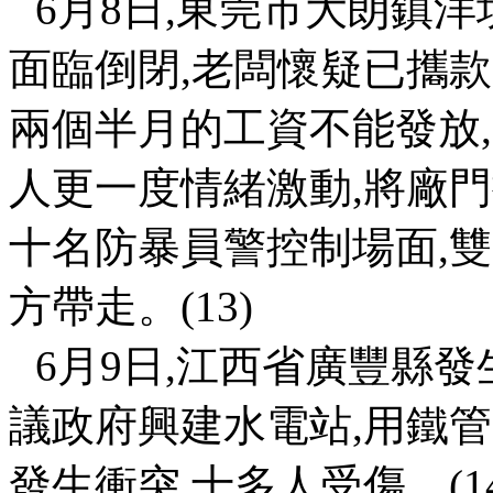
6
月
8
日
,
東莞市大朗鎮洋
面臨倒閉
,
老闆懷疑已攜款
兩個半月的工資不能發放
,
人更一度情緒激動
,
將廠門
十名防暴員警控制場面
,
雙
方帶走。
(13)
6
月
9
日
,
江西省廣豐縣發
議政府興建水電站
,
用鐵管
發生衝突
,
十多人受傷。
(1