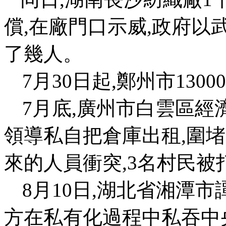
償
,
在廠門口示威
,
政府以
了幾人。
7
月
30
日起
,
鄭州市
13000
7
月底
,
廣州市白雲區經
領導私自把倉庫出租
,
圍堵
來的人員衝突
,3
名村民被
8
月
10
日
,
湖北省湘潭市
方在私有化過程中私吞中