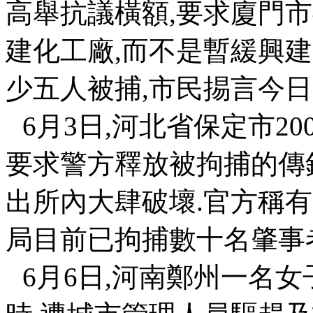
高舉抗議橫額
,
要求廈門市
建化工廠
,
而不是暫緩興建
少五人被捕
,
市民掦言今日
6
月
3
日
,
河北省保定市
20
要求警方釋放被拘捕的傳
出所內大肆破壞
.
官方稱有
局目前已拘捕數十名肇事
6
月
6
日
,
河南鄭州一名女