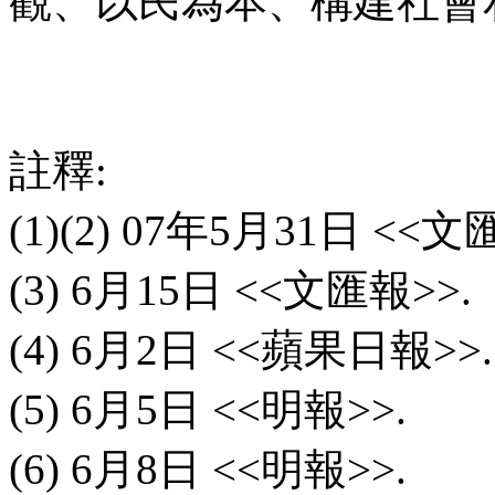
觀、以民為本、構建社會
註釋
:
(1)(2) 07
年
5
月
31
日
<<
文
(3) 6
月
15
日
<<
文匯報
>>.
(4) 6
月
2
日
<<
蘋果日報
>>.
(5) 6
月
5
日
<<
明報
>>.
(6) 6
月
8
日
<<
明報
>>.