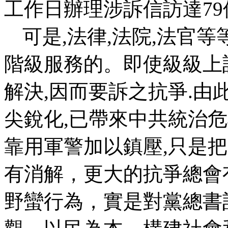
工作日辦理涉訴信訪達
79
可是
,
法律
,
法院
,
法官等
階級服務的。即使級級上
解決
,
因而要訴之抗爭
.
由
尖銳化
,
已帶來中共統治危
靠用軍警加以鎮壓
,
只是把
有消解，更大的抗爭總會
野蠻行為，實是對黨總書