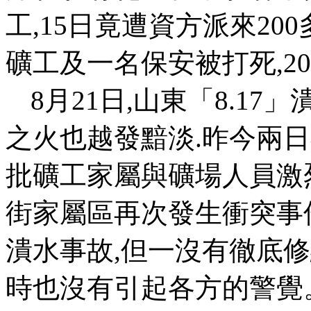
工
,15
日竟遭資方派來
200
礦工及一名保安被打死
,20
8
月
21
日
,
山東「
8.17
」
之火也越發黯淡
.
昨今兩日
批礦工家屬與礦場人員激
街家屬區再次發生衝突事
潰水事故
,
但一沒有徹底修
時也沒有引起各方的警覺