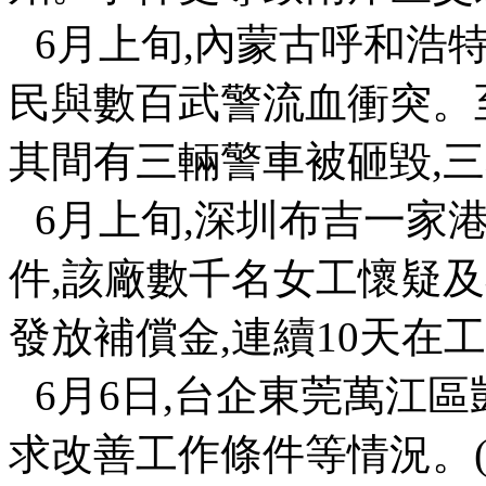
6
月上旬
,
內蒙古呼和浩
民與數百武警流血衝突。
其間有三輛警車被砸毀
,
三
6
月上旬
,
深圳布吉一家
件
,
該廠數千名女工懷疑及
發放補償金
,
連續
10
天在工
6
月
6
日
,
台企東莞萬江區
求改善工作條件等情況。