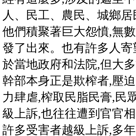
人、民工、農民、城鄉居
他們積聚著巨大怨憤
,
無數
發了出來。也有許多人寄
於當地政府和法院
,
但大多
幹部本身正是欺榨者
,
壓迫
力肆虐
,
榨取民脂民膏
,
民
級上訴
,
也往往遭到官官相
許多受害者越級上訴
,
多年