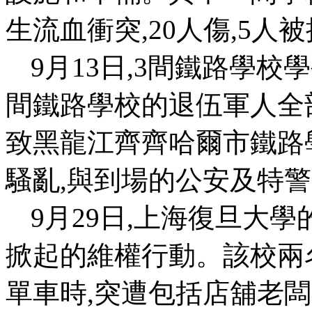
生流血衝突
,20
人傷
,5
人被
9
月
13
日
,3
間鐵路學校學
間鐵路學校的退伍軍人全
致黑龍江齊齊哈爾市鐵路
騷亂
,
與到場的公安及特警
9
月
29
日
,
上海復旦大學
掀起的維權行動。該校兩
單車時
,
突遭包括店舖老闆