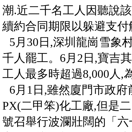
潮
.
近二千名工人因聽說該
續約合同期限以躲避支付
5
月
30
日
,
深圳龍崗雪象
千人罷工。
6
月
2
日
,
寶吉其
工人最多時超過
8,000
人
,
6
月
1
日
,
雖然廈門市政府
PX(
二甲笨
)
化工廠
,
但是二
號召舉行波瀾壯闊的「六