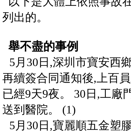
以下是大體上依照事故
列出的。
舉不盡的事例
5
月
30
日
,
深圳市寶安西
再續簽合同通知後
,
上百員
已經
9
天
9
夜。
30
日
,
工廠
送到醫院。
(1)
5
月
30
日
,
寶麗順五金塑