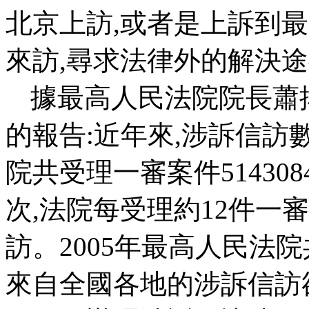
北京上訪
,
或者是上訴到最
來訪
,
尋求法律外的解決途
據最高人民法院院長蕭
的報告
:
近年來
,
涉訴信訪
院共受理一審案件
514308
次
,
法院每受理約
12
件一審
訪。
2005
年最高人民法院
來自全國各地的涉訴信訪