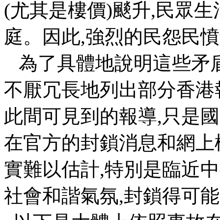
(
尤其是樓價
)
颷升
,
民眾生
庭。因此
,
強烈的民怨民憤
為了具體地說明這些矛
不厭冗長地列出部分香港
此間可見到的報導
,
只是國
在官方的封鎖消息和網上
實難以估計
,
特別是臨近中
社會和諧氣氛
,
封鎖得可能