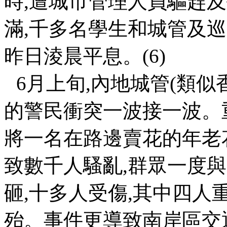
時
,
遭城市管理人員驅趕及
滿
,
千多名學生和城管及巡
昨日淩晨平息。
(6)
6
月上旬
,
內地城管
(
類似
的警民衝突一波接一波。
將一名在路邊賣花的年老
致數千人騷亂
,
群眾一度與
砸
,
十多人受傷
,
其中四人
殆。事件更導致南岸區交