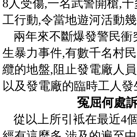
8
人受傷
,
一名武警開槍
,
十
工行動
,
令當地遊河活動幾
兩年來不斷爆發警民衝
生暴力事件
,
有數千名村民
纜的地盤
,
阻止發電廠人員
以及發電廠的臨時工人發
冤屈何處
從以上所引袛在最近
4
經有這麼多
,
涉及的遍至中