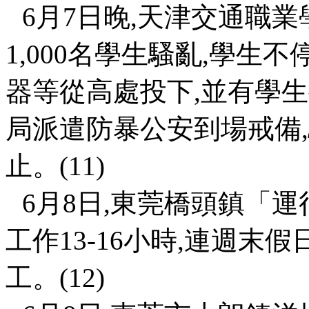
6
月
7
日晚
,
天津交通職業
1,000
名學生騷亂
,
學生不
器等從高處投下
,
並有學生
局派遣防暴公安到場戒備
,
止。
(11)
6
月
8
日
,
東莞橋頭鎮「運
工作
13-16
小時
,
連週末假
工。
(12)