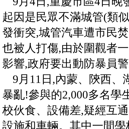
9
月
4
日
,
重慶市區
4
日晚
起因是民眾不滿城管
(
類
發衝突
,
城管汽車遭市民焚
也被人打傷
,
由於圍觀者一
影響
,
政府要出動防暴員警
9
月
11
日
,
內蒙、陝西、
暴亂
!
參與的
2,000
多名學
校伙食、設備差
,
疑經互通
設施和車輛。其中一間學