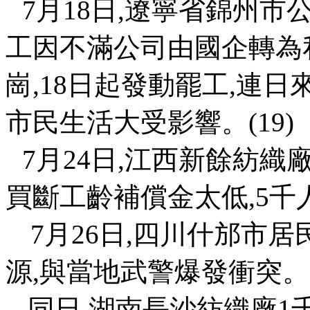
7
月
18
日
,
遼寧省錦州市
工因不滿公司由國企轉為
崗
,18
日起發動罷工
,
連日
市民生活大受影響。
(19)
7
月
24
日
,
江西新餘紡織
買斷工齡補償金太低
,5
千
7
月
26
日
,
四川什邡市居
源
,
與當地武警爆發衝突。
同日
,
湖南長沙紡織廠
1