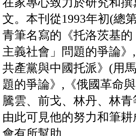
在家專心致力於研究和撰
文。本刊從
1993
年初
(
總
青筆名寫的《托洛
茨基的
主義社會」問題的爭論
》
,
共產黨與中國托派》
(
用
題的爭論》
,
《俄國革命與
騰雲、前戈、林丹、林青
由此可見他的努力和筆耕
會有所幫助。