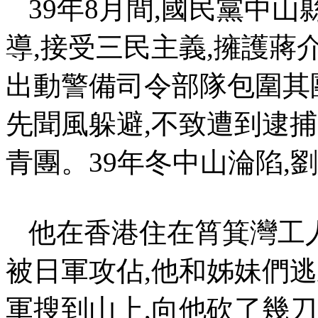
39
年
8
月間
,
國民黨中山
導
,
接受三民主義
,
擁護蔣
出動警備司令部隊包圍其
先聞風躲避
,
不致遭到逮捕
青團。
39
年冬中山淪陷
,
劉
他在香港住在
筲箕灣工
被日軍攻佔
,
他和姊妹們逃
軍搜到山上
,
向他砍了幾刀