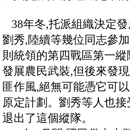
38
年冬
,
托派組織決定發
劉秀
,
陸續等幾位同志參加
則統領的第四戰區第一縱
發展農民武裝
,
但後來發現
匪作風
,
絕無可能憑它可以
原定計劃。劉秀等人也接
退出了這個縱隊。