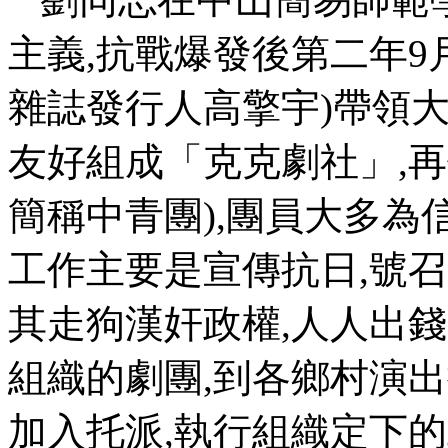
主義
,
抗戰爆發後第二年
9
雜誌發行人高擎宇
)
帶領
友好組成「克克劇社」
,
再
簡稱中青團
),
團員大多為
工作主要是宣傳抗日
,
號召
其走狗漢奸政權
,
人人出錢
組織的劇團
,
到各鄉村演出
加入托派
,
執行組織定下的