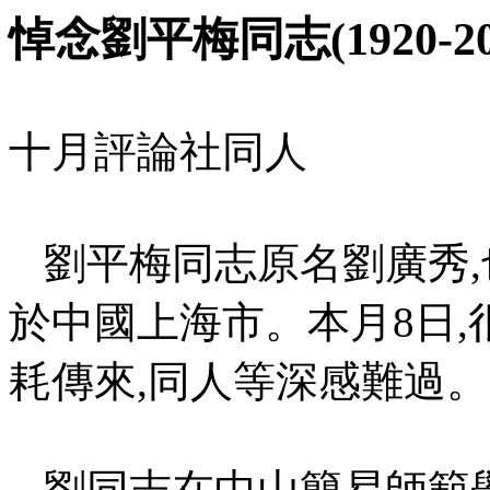
悼念劉平梅同志
(1920-2
十月評論社同人
劉平梅同志原名劉廣秀
,
於中國上海市。本月
8
日
,
耗傳來
,
同人等深感難過。
劉同志在中山簡易師範