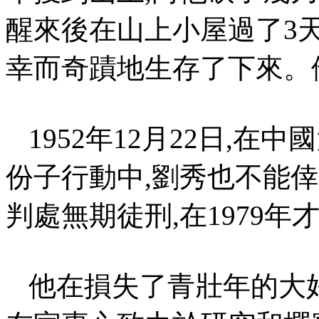
醒來後在山上小屋過了
3
幸而奇蹟地生存了下來。
1952
年
12
月
22
日
,
在中國
份子行動中
,
劉秀也不能倖
判處無期徒刑
,
在
1979
年
他在損失了青壯年的大