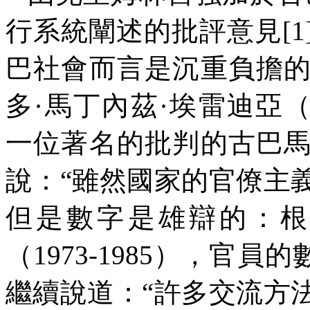
行系統闡述的批評意見
[1
巴社會而言是沉重負擔
多
·
馬丁內茲
·
埃雷迪亞
一位著名的批判的古巴
說：“雖然國家的官僚主
但是數字是雄辯的：
（
1973-1985
），官員的
繼續說道：“許多交流方