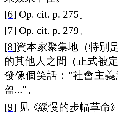
[
6
] Op. cit. p. 275
。
[
7
] Op. cit. p. 279
。
[
8
]
資本家聚集地（特別
的其他人之間（正式被
發像個笑話：
"
社會主義
盈
..."
。
[
9
]
见
緩慢的步幅革命
《