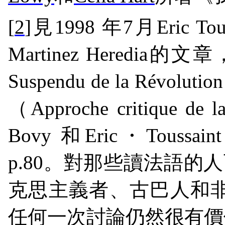
[
2
]
見
1998
年
7
月
Eric Tou
Martinez Heredia
的文章
Suspendu de la Révolution
（
Approche critique de la
Bovy
和
Eric
・
Toussain
p.80
。對那些讀法語的人
克思主義者、古巴人和
任何一次討論仍然很有價