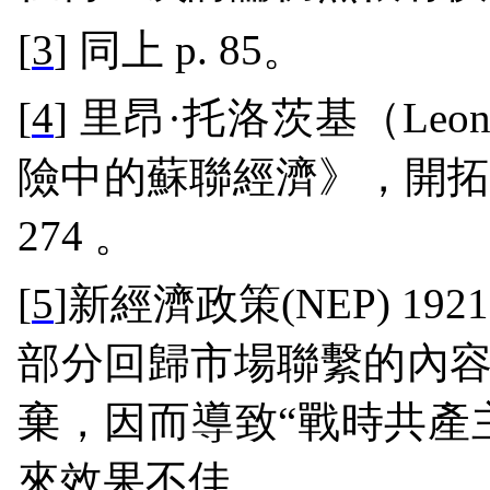
[
3
]
同上
p. 85
。
[
4
]
里昂
·
托洛茨基（
Leon
險中的蘇聯經濟》，開
274
。
[
5
]
新經濟政策
(NEP) 192
部分回歸市場聯繫的內
棄，因而導致“戰時共產
來效果不佳。