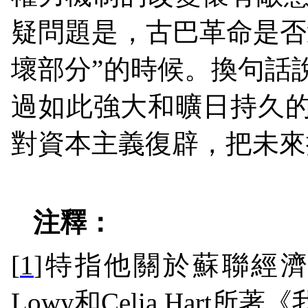
疑問題是，古巴革命是否
壞部分”的時候。換句話
過如此強大和曠日持久
對資本主義復辟，把未來
注釋：
[
1
]
特指他關於蘇聯經
Lowy
和
Celia Hart
所著《