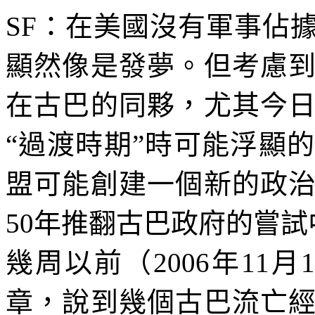
SF
：在美國沒有軍事佔
顯然像是發夢。但考慮
在古巴的同夥，尤其今
“過渡時期”時可能浮顯
盟可能創建一個新的政
50
年推翻古巴政府的嘗試
幾周以前（
2006
年
11
月
1
章，說到幾個古巴流亡