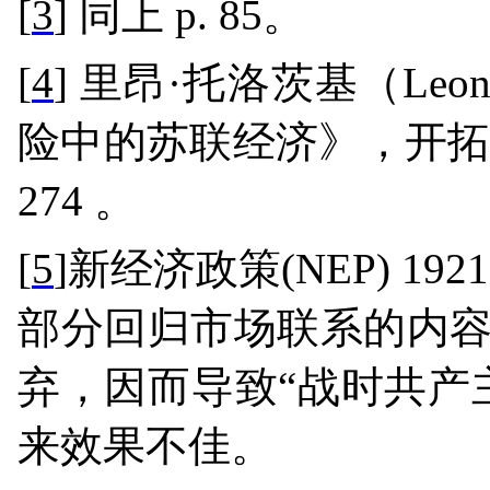
[
3
]
同上
p. 85
。
[
4
]
里昂
·
托洛茨基（
Leon
险中的苏联经济》，开
274
。
[
5
]
新经济政策
(NEP) 192
部分回归市场联系的内
弃，因而导致“战时共产
来效果不佳。