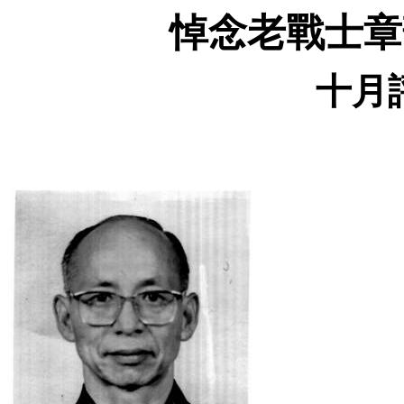
悼念老戰士章
十月