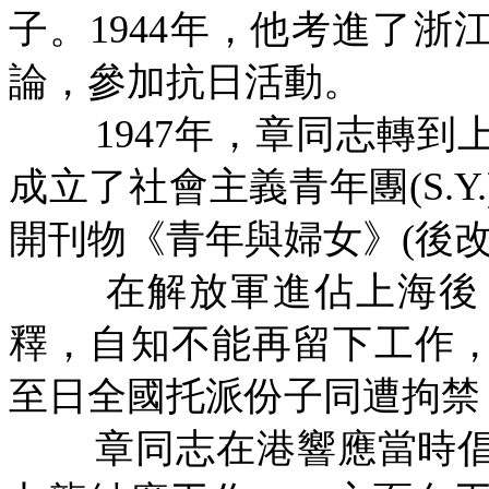
子。
1944
年，他考進了浙
論，參加抗日活動。
1947
年，章同志轉到
成立了社會主義青年團
(S.Y.
開刊物《青年與婦女》
(
後
在解放軍進佔上海後
釋，自知不能再留下工作
至日全國托派份子同遭拘禁
章同志在港響應當時