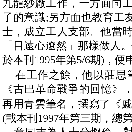
九龍紗廠工作，一方面向
子的意識
;
另方面也教育工
士，成立工人支部。他當
「目遠心遼然」那樣做人。
於本刊
1995
年第
5/6
期
)
，便
在工作之餘，他以莊思
《古巴革命戰爭的回憶》
再用青雲筆名，撰寫了《戚
(
載本刊
1997
年第三期，總