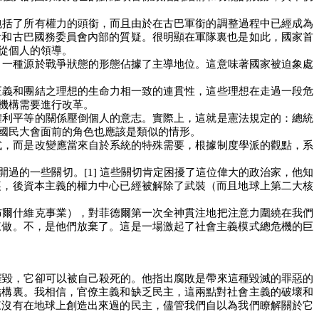
包括了所有權力的頭銜，而且由於在古巴軍銜的調整過程中已經成為
會和古巴國務委員會內部的質疑。很明顯在軍隊裏也是如此，國家首
從個人的領導。
，一種源於戰爭狀態的形態佔據了主導地位。這意味著國家被迫象處
正義和團結之理想的生命力相一致的連貫性，這些理想在走過一段危
機構需要進行改革。
權利平等的關係壓倒個人的意志。實際上，這就是憲法規定的：總統
國民大會面前的角色也應該是類似的情形。
式，而是改變應當來自於系統的特殊需要，根據制度學派的觀點，系
開過的一些關切。
[1]
這些關切肯定困擾了這位偉大的政治家，他知
裏，後資本主義的權力中心已經被解除了武裝（而且地球上第二大核
布爾什維克事業），對菲德爾第一次全神貫注地把注意力圍繞在我們
來做。不，是他們放棄了。這是一場激起了社會主義模式總危機的巨
摧毀，它卻可以被自己殺死的。他指出腐敗是帶來這種毀滅的罪惡的
結構裏。我相信，官僚主義和缺乏民主，這兩點對社會主義的破壞和
來沒有在地球上創造出來過的民主，儘管我們自以為我們瞭解關於它