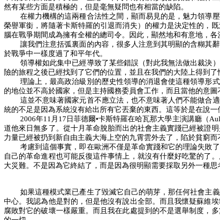
然有某些方面是積極的，但是毫無疑問也有相當的缺陷。
在權力機構的這兩種合法性之間，顯而易見的是，魅力領導壓
榮譽軍銜，將隨著卡斯特羅的引退而消失）的權力是決定性的，既
腦在戰爭期間成為擁有全權的總司令。因此，顯然地和有意地，各
讓我們注意括弧裏面的內容，很多人注意到其明顯的含糊其辭
於戰爭中一樣度過了和平年代。
領導權如此集中已經導致了某些錯誤（對此我無法做出裁決）
險的旅程之後已經找到了它們的位置，並且在我們的大陸上得到了
理論上，最高政治級別的歷史性領導的消退會使這種領導形式
的地位並不高於國家，但是主持國務委員會工作，而且當他的意圖
這並不意味著國家元首不應立法，也不意味著人們不能做合適
統的不足是因為系統沒有給出所有它丟棄的東西。這等於是在說一
2006
年
11
月
17
日菲德爾•卡斯特羅在哈瓦那大學主演講廳（
Au
道他來日無多了。從十月革命脫胎而出的社會主義實踐已經被證明
力量已經被扔到新自由主義大海上空的九霄雲外去了，陷於貧窮而
考慮到這個事實，即在歐洲不僅是革命實踐和它的理論失敗了
自己的革命進程也可能反復這件事情上，就沒有什麼好吃驚的了。
大災難。不是因為它終結了，而是因為很明顯需要採取另外一種思
如果這種模式業已產生了毀滅它自己的萌芽，那任何社會主義
中心。我認為他是對的，但是他沒有說出全部。而且我懷疑蘇維埃
腐敗對它的破壞一樣嚴重。而且我在此處提到的不是選舉制度，多