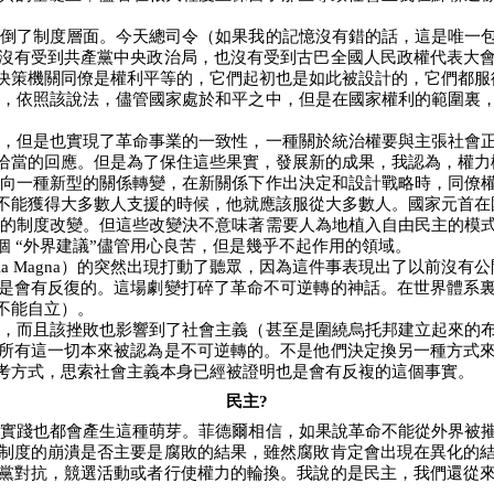
倒了制度層面。今天總司令（如果我的記憶沒有錯的話，這是唯一
沒有受到共產黨中央政治局，也沒有受到古巴全國人民政權代表大
決策機關同僚是權利平等的，它們起初也是如此被設計的，它們都服
，依照該說法，儘管國家處於和平之中，但是在國家權利的範圍裏
，但是也實現了革命事業的一致性，一種關於統治權要與主張社會
恰當的回應。但是為了保住這些果實，發展新的成果，我認為，權力
向一種新型的關係轉變，在新關係下作出決定和設計戰略時，同僚
不能獲得大多數人支援的時候，他就應該服從大多數人。國家元首在
的制度改變。但這些改變決不意味著需要人為地植入自由民主的模
個
“外界建議”儘管用心良苦，但是幾乎不起作用的領域。
la Magna
）的突然出現打動了聽眾，因為這件事表現出了以前沒有公
是會有反復的。這場劇變打碎了革命不可逆轉的神話。在世界體系
不能自立）。
，而且該挫敗也影響到了社會主義（甚至是圍繞烏托邦建立起來的
所有這一切本來被認為是不可逆轉的。不是他們決定換另一種方式
考方式，思索社會主義本身已經被證明也是會有反複的這個事實。
民主
?
實踐也都會產生這種萌芽。菲德爾相信，如果說革命不能從外界被
制度的崩潰是否主要是腐敗的結果，雖然腐敗肯定會出現在異化的
黨對抗，競選活動或者行使權力的輪換。我說的是民主，我們還從