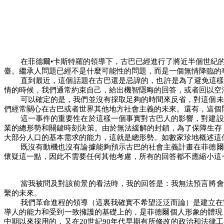
在菲德爾•卡斯特羅的領導下，古巴已經進行了將近半個世紀
臺。繼承人問題已經不是什麼可能性的問題，而是一個無情降臨的
直到最近，這個話題在古巴還是忌諱的，也許是為了避免這樣
情的時候，我們通常約束自己，給出機智隱晦的回答，或者回以空
可以確定的是，我們並沒有採取足夠的時間來反省，對這個未
們經常關心在古巴或者世界其他地方社會主義的未來。還有，這個
這一事件的重要性在於這樣一個事實對古巴人的影響，對建設
業的總形勢和關鍵時刻決策。由於無法緩解的封鎖，為了保障生存
大部分人口的基本需求的能力，這就是總形勢。如數家珍地概述這
既沒有動機也沒有論據能夠預示古巴的社會主義計畫在菲德爾
懷疑這一點，因此不需要任何其他考慮，所有的回答都不應縮小這
當我被問及對該前景的看法時，我的回答是：我無法預言將會
繫的未來。
我們革命進程的領導（這裏我確實不希望泛泛而論）是建立在
導人的能力和受到一致擁護的基礎上的，是菲德爾個人形象的體現
中期以來採用的，又在
20
世紀
90
年代早期有所修改的政治和法律工