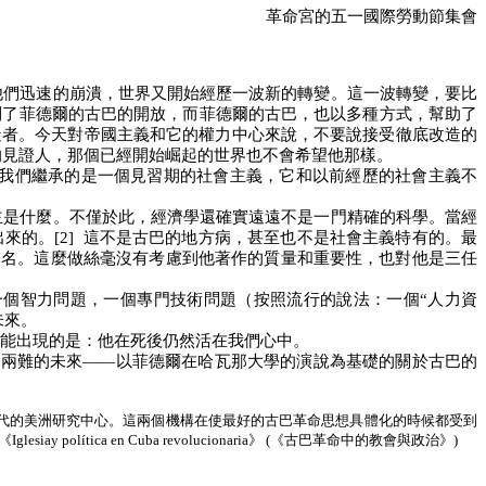
革命宮的五一國際勞動節集會
他們迅速的崩潰，世界又開始經歷一波新的轉變。這一波轉變，要比
到了菲德爾的古巴的開放，而菲德爾的古巴，也以多種方式，幫助了
造者。今天對帝國主義和它的權力中心來說，不要說接受徹底改造的
的見證人，那個已經開始崛起的世界也不會希望他那樣。
我們繼承的是一個見習期的社會主義，它和以前經歷的社會主義不
主是什麼。不僅於此，經濟學還確實遠遠不是一門精確的科學。當經
出來的。
[2]
這不是古巴的地方病，甚至也不是社會主義特有的。最
提名。這麼做絲毫沒有考慮到他著作的質量和重要性，也對他是三任
個智力問題，一個專門技術問題（按照流行的說法：一個“人力資
未來。
能出現的是：他在死後仍然活在我們心中。
，兩難的未來——以菲德爾在哈瓦那大學的演說為基礎的關於古巴的
代的美洲研究中心。這兩個機構在使最好的古巴革命思想具體化的時候都受到
《
Iglesiay pol
í
tica en Cuba revolucionaria
》
(
《古巴革命中的教會與政治》
)