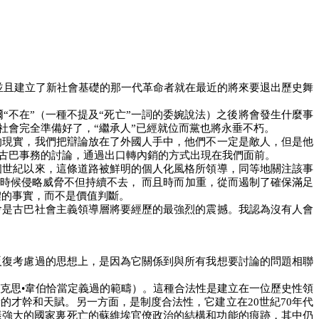
並且建立了新社會基礎的那一代革命者就在最近的將來要退出歷史舞
不在”（一種不提及“死亡”一詞的委婉說法）之後將會發生什麼事
社會完全準備好了，“繼承人”已經就位而黨也將永垂不朽。
的現實，我們把辯論放在了外國人手中，他們不一定是敵人，但是他
古巴事務的討論，通過出口轉內銷的方式出現在我們面前。
個世紀以來，這條道路被鮮明的個人化風格所領導，同等地關注該事
時候侵略威脅不但持續不去，
而且時而加重，從而遏制了確保滿足
體的事實，而不是價值判斷。
會是古巴社會主義領導層將要經歷的最強烈的震撼。我認為沒有人會
反復考慮過的思想上，是因為它關係到與所有我想要討論的問題相聯
克思•韋伯恰當定義過的範疇）。這種合法性是建立在一位歷史性領
者的才幹和天賦。另一方面，是制度合法性，它建立在
20
世紀
70
年代
樣強大的國家裏死亡的蘇維埃官僚政治的結構和功能的痕跡，其中仍