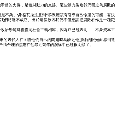
錢帝國的支撐，是發財動力的支撐。這些動力製造我們稱之為腐敗的
是不夠。切•格瓦拉注意到“群眾應該有引導自己命運的可能，有決
，我們將達不成它。出於這個原因我們不僅應該把腐敗看作是一種犯
一政治學範疇僅僅同社會主義相容，因為它已經表明——不象資本主
來的幾代人在面臨他們自己的問題時為缺乏他那樣的眼光而感到遺
合情合理的焦慮在他最近幾年的演講中已經很明顯了。