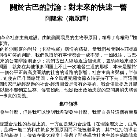
關於古巴的討論：對未來的快速一瞥
阿隆索（衛眾譯）
的革命社會主義建設。由於顯而易見的生物學原因，領導了奪權戰鬥
事實。
的推測顯露的對於（卡斯特羅）病情的猜疑。當我們被問到在菲德爾“
洞得可笑的判斷。我們保證所有事情都會一成不變，一如既往，古巴
來的公開辯論則更少；我們古巴人經驗過這個現實，還須經驗來臨
問題，就象在其他很多問題上不止一次地發生過的那樣，本來是關於
一個公平正義高度團結的社會的道路的影響，社會主義者聲稱，半
，迫使古巴作戰略迂回，在全民遭受縮食節衣時要持守下去，而這個
個國家已經經歷過的社會
-
經濟圖景是沒有必要的。我會儘量提及具
以後不能獨立生存。儘管如此，他從做出政治決定的空間裏消失將
一事實的意義。
集中領導
發生什麼，但是我可以說明我希望發生什麼。我置自身於這個有幸
雙重合法性的基礎上的。一方面是魅力合法性（在理論層次上，由馬
，是獨一無二的和由於多方面原因而不能被繼承的，其中包括領導
具的基礎上，儘管在很大程度上保留了那些導致社會主義在蘇聯這