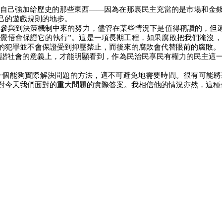
自己強加給歷史的那些東西——因為在那裏民主充當的是市場和金
己的遊戲規則的地步。
參與到決策機制中來的努力，儘管在某些情況下是值得稱讚的，但還
覺悟會保證它的執行”。這是一項長期工程，如果腐敗把我們淹沒
的犯罪並不會保證受到抑壓禁止，而後來的腐敗會代替眼前的腐敗。
諧社會的意義上，才能明顯看到，作為民治民享民有權力的民主這
一個能夠實際解決問題的方法，這不可避免地需要時間。很有可能將
對今天我們面對的重大問題的實際答案。我相信他的情況亦然，這種