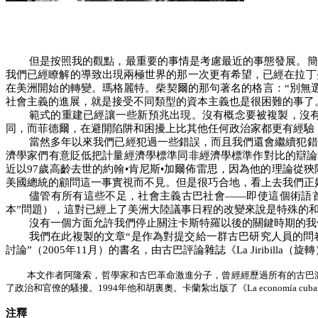
但是按照我的觀點，最重要的事情是考慮最近的事態發展。簡
我們已經瞭解的導致出現兩極世界的那一次更有希望，已經在拉丁
在美洲開始的轉變。瑪格麗特。柴契爾的那句著名的格言：“別無
社會主義的進展，就是接受不同類型的資本主義也是很困難的事了
範式的重建已經讓一些新預兆出現。沒有概念要被複製，沒
同，而菲德爾，在避開陷阱和困擾上比其他任何政治家都更有經驗
當然多年以來我們已經犯過一些錯誤，而且我們還會繼續犯錯
濟學家們有意貶低把計量經濟學標準同非經濟學標準作對比的辯論
近以
97
歲高齡去世的約翰•肯尼斯•加爾佈雷思，因為他的理論從
美國總統的顧問這一事實視而不見。但是很巧合地，看上去我們正
儘管有所有這些不足，社會主義古巴社會——即使這個術語
本”問題），這對已經上了美洲大陸議事日程的改變來說是特殊的
沒有一個方面允許我們停止關注卡斯特羅以後的關鍵時期的我
我們在此複製的文章“是作為對提交給一群古巴研究人員的問
討論”（
2005
年
11
月）的書名，由古巴評論雜誌《
La Jiribilla
（旋轉
本文作者阿隆索，哲學家和古巴革命激進分子，曾經經歷過所有的古巴
了政治和官僚的騷擾。
1994
年他和胡裏奧。卡蘭紮出版了《
La econom
í
a cuba
注釋