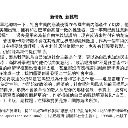
新情況
新挑戰
單地總結一下，社會主義的崩潰使得在帝國主義內部產生了幻象。
美洲出現，擁有和古巴革命高度一致的推進器。這一事態已經注意
選擇”——過去是用來為新自由主義辯護的，現在反過來對付它的創
。菲德爾•卡斯特羅不會在其現實世界裏經驗到撤退，作為一個單純
有自主權要降貴旴尊，沒有利益居於從屬地位，也沒有領導要複製。
，仍然能為我們提供幫助。
誤，因為我們以為自己知道社會主義是什麼。更以為自己也知道民
時，滿懷科學激情的他們傾向於忘記，“政治經濟學”不是任意產生
狹隘的經濟學框架出發走得太遠，甚至都沒有獲得諾貝爾經濟學獎的
好達成一致：我們需要創造發明
21
世紀的社會主義。
首先要表達的仍然是它渴望成為什麼和它不是什麼——還是處理了一
和決定性的。也開始從政治的，經濟的，社會學的和民族的前景構思
們自身。形勢不會象革命的敵人所想像的那樣發展，事實上，更有可
卷調查表的回答而起草的”，作者根據他自己的觀點填寫後以“古巴
）》出版。副標題，注釋和提要是第四國際編者所加。
激進左翼運動，從
20
世紀
70
年代參與“思想批評“的討論到
20
世紀
80
年代到
90
年
na: ajustes con socialismo
》
(
《古巴經濟
:
調節和社會主義》
)
。
1998
年，出版了