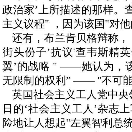
政治家’上所描述的那样。
主义议程
"
，因为该国
"
对他
还有，布兰肯贝格辩称，
街头份子’抗议
'
查韦斯精英
翼’的战略
" ――
她认为，
无限制的权利”
―― "
不可
英国社会主义工人党中央
日的‘社会主义工人’杂志
险地让人想起
"
左翼智利总统