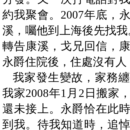
約我聚會。
2007
年底，
溪，囑他到上海後先找我
轉告康溪，戈兄回信，
永爵住院後，住處沒有人
我家發生變故，家務纏
我家
2008
年
1
月
2
日搬家
還未接上。永爵恰在此
到我。待我知道時，追