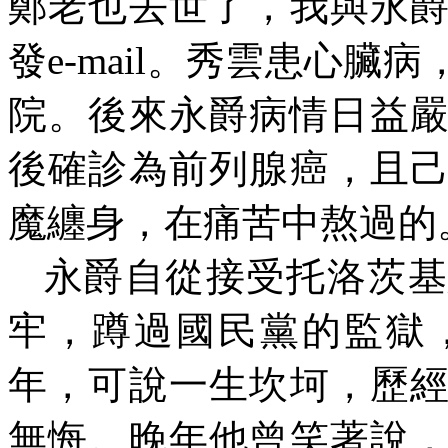
鄭老也去世了，我與永
發
e-mail
。秀雲患心臟病
院。後來永爵病情日益
後確診為前列腺癌，且
魔纏身，在痛苦中熬過的
永爵自從接受托洛茨基
牢，蹲過國民黨的監獄
年，可說一生坎坷，歷
無悔。晚年他曾笑著說