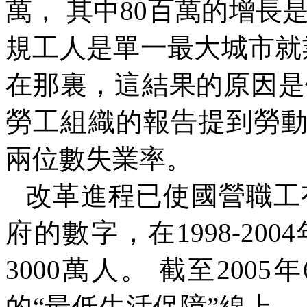
萬， 其中
80
百萬的增長是
規工人是單一最大城市就
在那裏，這結果的原因是
勞工組織的報告提到勞
兩位數失業率。
改革進程已使國營職工
府的數字，在
1998-2004
3000
萬人。 截至
2005
年
的“最低生活保障”線上
--