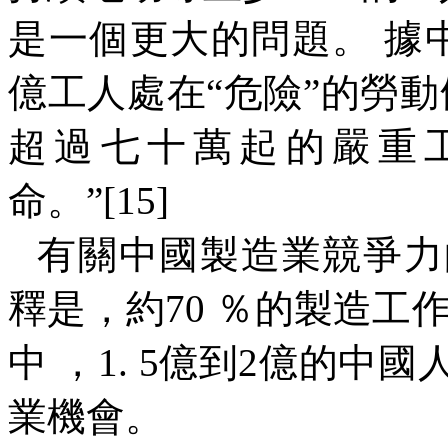
是一個更大的問題。 據
億工人處在“危險”的勞
超過七十萬起的嚴重
命。”
[15]
有關中國製造業競爭力
釋是，約
70
％的製造工作
中 ，
1
.
5
億到
2
億的中國
業機會。