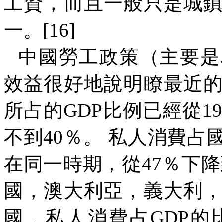
工資，而且一般只是城
一。
[16]
中國勞工政策（主要是
效益很好地說明瞭最近
所占的
GDP
比例已經從
1
不到
40
％。 私人消費占
在同一時期，從
47
％下降
國，澳大利亞，義大利
國，私人消費占
GDP
的