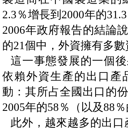
2.3
％增長到
2000
年的
31.3
2006
年政府報告的結論
的
21
個中，外資擁有多數
這一事態發展的一個後
依賴外資生產的出口產
動：其所占全國出口的
2005
年的
58
％（以及
88
％
此外，越來越多的出口