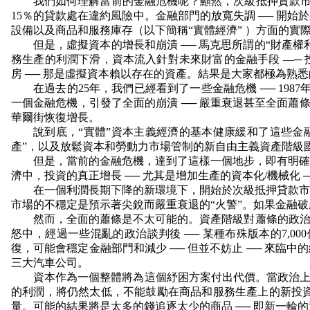
我們如何理解當前的金融危機呢？顯然，次級抵押貸款市
15
％的貸款處在違約風險中。金融部門的放寬失調 ── 開始
設備以及商品和服務庫存（以下簡稱“實體經濟” ）方面的實
但是，虛擬資本的增長和崩潰 ── 馬克思所謂的“財產
務生產的利潤下滑，資本流入針對未來財富的金融手段 —─
房 ── 那是虛擬資本賴以存在的資產。結果是大家都極為熟
在過去的
25
年，我們已經看到了一些金融危機 ──
1987
一個金融危機，引發了全面的崩潰 ── 嚴重衰退甚至全面蕭
華爾街恢復增長。
說到底，“實體”資本主義經濟的基本健康緩和了這些金
產”，以及放鬆資本和勞動力市場管制的新自由主義資產階級
但是，當前的金融危機，達到了這樣一個地步，即有明確
濟中，投資的真正增長 ── 尤其是增加生產的資本化
/
機械化 
在一個利潤長期下降的新環境下，開始於次級抵押貸款市
市場的不穩定是預示著尖銳而嚴重衰退的“火警”。如果金融
然而，全面的蕭條是不太可能的。資產階級對蕭條的政治
怒中，經過一些混亂的政治談判後 ── 某種布殊版本的
7,000
復，可能會穩定金融部門和減少 ── 但並不妨止 ── 來
三大汽車公司。
資本作為一個整體將為這個紓困方案付出代價。當政治上災
的利潤，將仍然太低，不能鼓勵在商品和服務生產上的新投
量。可能的結果將是太多的錢追逐太少的商品 ── 即新一輪