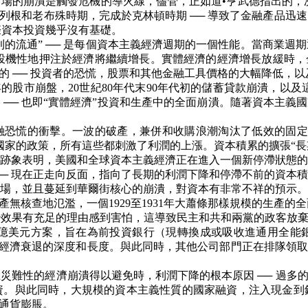
場的崩潰是觸發危機的導火線，儘管，正如道•亨武德指出的，
於列根和老布殊時期，完成於克林頓時期 ── 導致了金融產品
際資本投資幾乎沒有基礎。
權利的流通” ── 是每個資本主義經濟週期的一個性能。當商業
 投機性地押注於經濟將繼續增長。實體經濟的經濟增長放緩時，金
悉的 ── 投資者的恐慌，股票和其他金融工具價格的大幅降低，
年的股市崩盤，
20
世紀
80
年代末
90
年代初的儲蓄貸款崩潰，以及
條 ── 也即“實體經濟”投資和生產中的全面崩潰。隨著資本主義
融恐慌的衝擊。一波的破產，兼併和收購浪潮淘汰了低效的固定
國家的政策，所有這些都刺激了利潤的上漲。資本積累的擴張“長
跡象表明，美國和全球資本主義經濟正在進入一個新停滯狀態的
── 現在正走向反面，指向了長期的利潤下降和停滯不前的資本
場，並且蔓延到華爾街核心的崩潰，對資本有非常不祥的預示。
破產無核查地氾濫，一個
1929
至
1931
年大蕭條那樣規模的生產的全
效果有充足的理由感到害怕，這導致民主和共和兩黨的政客放棄一
億美元方案，旨在為前投資銀行（現轉換成或吸收進通用全能
臨中的經濟衰退的深度和長度。與此同時，其他公司部門正在排隊領
難性的經濟崩潰得以避免時，利潤下降的根本原因 ── 過多的
資。與此同時，大規模的資本主義性質的國家融資，注入現金到
的通貨膨脹。