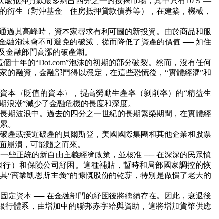
次級抵押貸款最多約占四分之一的按揭市場，其中只有
10
％ —
迅速的衍生（對沖基金，住房抵押貸款債券等），在建築，機械，
週期通過其高峰時，資本家尋求有利可圖的新投資。由於商品和服
融泡沫會不可避免的破滅，從而降低了資產的價值 ── 如住
以及金融部門高漲的破產潮。
這個十年的“
Dot.com
”泡沫的初期的部分破裂。然而，沒有任何
國家的融資，金融部門得以穩定，在這些恐慌後，“實體經濟”和
資本（貶值的資本），提高勞動生產率（剝削率）的“精益生
期浪潮”減少了金融危機的長度和深度。
長期波浪中。過去的四分之一世紀的長期繁榮期間，在實體經
積累。
破產或接近破產的貝爾斯登，美國國際集團和其他企業和股票
面崩潰，可能隨之而來。
些正統的新自由主義經濟政策，並核准 ── 在深深的民眾憤
銀行）和保險公司紓困。這種補貼，暫時和局部國家調控的恢
取其“商業凱恩斯主義”的慷慨股份的乾薪，特別是做慣了老大的
固定資本 ── 在金融部門的紓困後將繼續存在。因此，衰退後
銀行體系，由增加中的聯邦赤字給與資助，這將增加貨幣供應