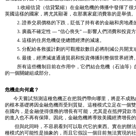
1.
收縮信貸（信貸緊縮）在金融危機的傳播中發揮了很
英國這樣的國家，將尤其顯著，在那裏家庭消費靠的是舉債。
2.
證券交易價格的下跌，貶低了持有者的金融和房地產
3.
廣義不確定性
---
“信心喪失”
---
影響人們消費和投資方
4.
這樣的住房危機促使總體經濟的減速。
5.
分配給各救援計劃的可觀撥款數目必將削減公共開支
6.
最後，經濟減速通過貿易和投資傳播到整個世界經濟
所有這些機制目前在作用中，它們結合危機（石油等）
的一個關鍵組成部分。
危機走向何處？
今天嘗試預測這種危機正在把我們帶向哪里，將是不成熟
的根本基礎將因金融危機而受到質疑。這種模式立足在一個雙
在國內，是金融使得債務的增長有可能，尤其是在抵押貸款
的進入也不再有保障。因此，金融危機將導致美國經濟增長的
但與此同時，不容易看到可以取代它的東西。實在的辦法
種模式的可能性是抽象的，而且它假設一個目前無法實現的社