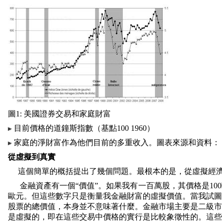
圖
1:
美國證券交易和家庭財富
目前價格的道鐘斯指數（基點
100 1960
）
家庭的淨財富作為他們目前的多重收入。圖表來源和資料：
從虛擬到真實
這個簡單的概括提出了幾個問題。最根本的是，從虛擬經
金融資產有一個“價值”。如果我有一百萬股，其價格是
100
歐元。但這些數字只是衡量我金融財富的虛擬價值。當我試圖
股票的總價值，本身並不意味著什麼。金融市場主要是二級市
是虛擬的，即在這些交易中價格的實行是比較象徵性的。這些