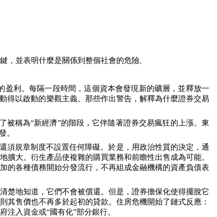
鍵，並表明什麼是關係到整個社會的危險
。
大的盈利。每隔一段時間，這個資本會發現新的礦層，並釋放一
衝動得以啟動的樂觀主義。那些作出警告，解釋為什麼證券交易
了被稱為“新經濟”的階段，它伴隨著證券交易瘋狂的上漲。東
發。
還須規章制度不設置任何障礙。於是，用政治性質的決定，通
地擴大。衍生產品使複雜的購買業務和前瞻性出售成為可能。
加的各種債務開始分發流行，不再組成金融機構的資產負債表
清楚地知道，它們不會被償還。但是，證券擔保化使得擺脫它
則其售價也不再多於起初的貸款。住房危機開始了鏈式反應：
府注入資金或“國有化”部分銀行。