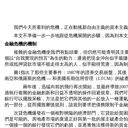
我們今天所看到的危機，正在動搖新自由主義的資本主義
本文不準備一步一步地跟從危機展開的步驟，因為到本文
金融危機的機制
複雜的金融危機使我們有點頭暈，但仍然可能查明其主
個以“自我實現的預言”為生的動力：通過把現金沖向似乎最
所或抵押貸款市場不能走得太高的人，似乎顯得荒唐，因為制
圖
1
指出了那些主要事件：
1987
年的證券交易崩盤，其後
南亞和俄羅斯的危機
---
和美國長期信用管理（
LTCM
）的破
兩年後，迅猛向前的飛行再次開始，並最終導致
200
過執行複雜的金融創新和日益不透明的操作回避規章。我們可
銀行可以擺脫呆帳，方法是把它們與其他的一起放入一種運氣
的一部分，從而擺脫審慎規則，該規則要求把債務限制于金融
次貸危機爆發在一個相對狹隘的經濟部門，它貸款給貧困
們是可能的。房地產市場的衰退正好與第一批的屋主破產合拍
一個接一個的銀行發現它們的虧損，並逐漸無法獲得新的資金