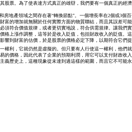
其股票。為了使表達方式真正的雄辯，我們要有一個真正的經濟
和房地產領域之間存在著“轉換節點”。一個增長率在
2
個或
3
個百
財富的增加就無關於任何實際方面的物質聯結，而且其誤差可能
必須符合價值規律，或者更切實地說，符合供需規律。讓我們實
價格上漲作調整，這等於是收入貶值，包括財政收入的貶值。這
影響到財富的估價，於是股票的價格必定下降，以期符合它們提
一權利，它就仍然是虛擬的。但只要有人行使這一權利，他們就
易的價格，因此代表了企業的預期利潤，用它可以支付財政收入
主義歷史上，這種現象從未達到過這樣的範圍，而且它不可能永