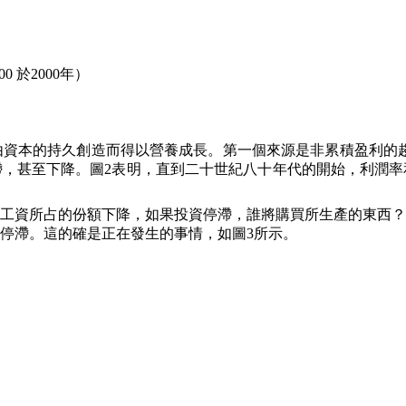
00
於
2000
年）
由資本的持久創造而得以營養成長。第一個來源是非累積盈利的
滯，甚至下降。圖
2
表明，直到二十世紀八十年代的開始，利潤率
工資所占的份額下降，如果投資停滯，誰將購買所生產的東西？
停滯。這的確是正在發生的事情，如圖
3
所示。