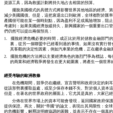
資源工具，因為救援計劃將持久地占去相當的預算。
擺脫美國模式的具體方式將影響世界其他地區的經濟。第
減少美國國債。但是，這把衰退出口到歐洲，全球都對於匯率
產國很可能在某一個時刻點，因為盈利不足或風險增加，阻止
考慮到：如果美國經濟放緩持久，新興國家的一個重要出口管
們仍然可以提出兩個預兆：
1.
擺脫經濟危機必要的時間，成正比於用於拯救金融部門
裏，從另一個聯盟中已經看到過的事情。如果沒有實行替
其客觀的決定性因素，例如汽車業的危機，正在繼承金融
2.
擺脫危機的方法將以主要經濟角色的激烈鬥爭為標誌，每
的商業和經濟戰爭將發生在更大範圍裏，將產生一個世界經
經受考驗的歐洲教條
在危機期間，競爭仍在繼續。宣言聲明和政府決定的刺耳
從該形勢裏攫取益處，或至少保存本錢不失。對於個人資本這
但是，在著名的世界政府的層面上，它尤其是真的，大家已經
分佈在世界市場上的資本可能會發現，返回國家政府保護
提供保證。再次，關於“帝國”的論文，表現出其局限性：全
的危機影響，解釋說明瞭協調的困難，並表示不存在一個真的