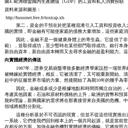
圖
4.
歐洲聯盟國內生產總值（
GDP
）的工資和私人消費份額
資料來源和圖形：
http://hussonet.free.fr/toxicap.xls
第二，資金的干預在於把某種混淆引入工資和投資收入
國的實情，即金融有可能使家庭的債務大量增加，這些家庭消
因此，金融不是一個健康身體上的寄生蟲。它提供了非
範），並取得成功，至少暫時在某些部門取得成功。銀行本身
新自由資本，新自由資本轉而又去尋求金融的超盈利能力。這
向實體經濟的傳送
1987
年，證券交易崩盤導致多數經濟學家設想一場世界
被轉嫁給實體經濟，相反，它被清潔了，又可能重新開始。清
起中的征服世界市場的力量。然後開始了為期
10
年的幾乎為零
因此，金融或多或少是根據地點和時間而獨立自治的，
考慮其他因素：石油和原材料價格的上升，歐洲的貨幣和預算
脫鉤理論，新興國家的需求將在那裏接管來自美國的危機。中
領域將相對分割化。
這種分析基於不可否認的現實，但並不從這些現實推出
一系統，它們使我們回到根本上的一個共同起源，就是當前世
在相反的方面，加強金融危機對實體經濟的傳輸。它將按照六