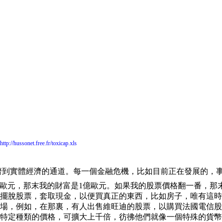
http://hussonet.free.fr/toxicap.xls
濟到實體經濟的通道。每一個金融危機，比如目前正在發展的，
歐元，那末我的財富是
1
億歐元。如果我的股票價格翻一番，那
擺脫股票，套取現金，以便買真正的東西，比如房子，唯有這時
場，例如，在那裏，有人出售維旺迪的股票，以購買法國電信股
特定種類的價格，可擴大上千倍，彷彿他們就像一個特殊的貨幣