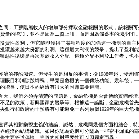
之間：工薪階層收入的增加部分採取金融報酬的形式，該報酬可
費量的增加，並不是因為工資上漲，而是因為儲蓄率的減少
[4]
投資性盈利，但它隨即獲得了某種程度的加強這一機制的自主
攫獲越來越大份額的利潤。這種最大利潤的競爭，提出了盈利能
種惡性循環是再次基於收入分配，這種分配不利於工作者，也不
經濟的殘酷減速。但發生的是相反的事情：從
1988
年起，發達國
理賬目和消除跛腳鴨，畢竟是危機的一個傳統功能。幾年後，一
的增長，使日本的經濟有很大的困難需要避開。
今天，我們必須弄清楚的問題是，金融危機是否會傳給實體經濟
不足的政策，新興國家的競爭等。根據這一論斷，金融危機首先
央銀行和政府的干預將有可能避免一系列類似
1929
年的巨大危機
違背其相對樂觀主義的結論。誠然，危機同幾個方面相結合，特
界經濟的結構組織。如果你認為危機可分隔為一些密不漏風的部
條主要管道傳輸，管道的相對重要性可以因國家而異：