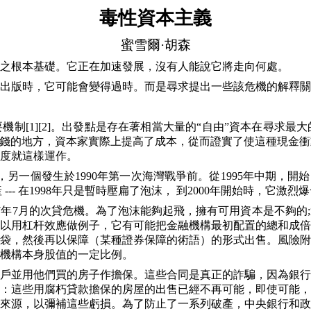
毒性資本主義
蜜雪爾·胡森
之根本基礎。它正在加速發展，沒有人能說它將走向何處。
出版時，它可能會變得過時。而是尋求提出一些該危機的解釋關
要機制
[1][2]
。出發點是存在著相當大量的“自由”資本在尋求最
賺錢的地方，資本家實際上提高了成本，從而證實了使這種現金
度就這樣
運作。
，另一個發生於
1990
年第一次海灣戰爭前。從
1995
年中期，開始
產
---
在
1998
年只是暫時壓扁了泡沫， 到
2000
年開始時，它激烈爆
7
年
7
月的次貸危機。為了泡沫能夠起飛，擁有可用資本是不夠的
;
以用杠杆效應做例子，它有可能把金融機構最初配置的總和成倍
袋，然後再以保障（某種證券保障的術語）的形式出售。風險附
機構本身股值的一定比例。
戶並用他們買的房子作擔保。這些合同是真正的詐騙，因為銀行
：這些用腐朽貸款擔保的房屋的出售已經不再可能，即使可能，
來源，以彌補這些虧損。為了防止了一系列破產，中央銀行和政