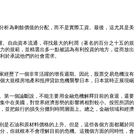
分析為剩餘價值的分配，而不是實際工資。最後，這尤其是美
。
權。自由資本流通，尋找最大的利潤（著名的百分之十五的規
力的規範，並精選出多一點被認為有利投資的地方，從而放出
利於承認他們的社會需求。
家經歷了一個非常活躍的增長週期。因此，股票交易危機沒有
個大規模房地產和抵押貸款危機襲擊日本，日本當時正展現崛
。第一個論斷說，不能主要用金融危機解釋目前的衰退，還要
集中在美國，對世界經濟形勢的影響將相對較小。按照所謂的
，並把銀行的損失分攤到時間層面上。總之，金融領域和經濟
別是石油和原材料價格的上升。但是，這些各個方面都屬於同
分，你就根本不會理解目前的危機。這幾個方面的同時性，會