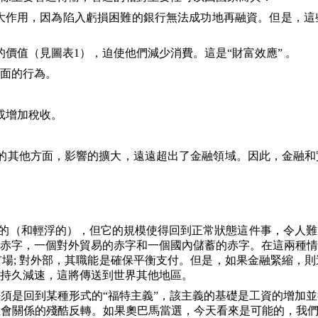
大作用，因為陷入虧損困難的銀行無法成功地再融資。但是，這
的價值（見圖表
1
），迫使他們減少消費。這是“財富效應” 。
面的行為。
或增加稅收。
。
的其他方面，影響的擴大，遠遠超出了金融領域。因此，金融和
的（和輕浮的），但它的規模使得回到正常狀態這件事，令人難
赤字，一個對外貿易的赤字和一個國內儲蓄的赤字。在這兩種情
市場
;
對外部，其職能是確保平衡支付。但是，如果金融緊縮，則
持久減速，這將傳送到世界其他地區。
須是回到某種形式的“福特主義”，該主義的基礎是工資的增加
會關係的殘酷反轉。如果奧巴馬當選，今天看來是可能的，我們