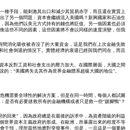
一種手段，能刺激其出口和減少其貿易赤字，而且還在實質上
出了另一個問題：資本會繼續流入美國嗎？新興國家和石油生
，因為他們以美元方式持有的錢也將貶值。另一個因素也必須
衡這些不同的因素，這些因素將不會以同樣的速度演變，但我
時間消化吸收被吞沒了的大量資金，這是我們在上次金融失敗
和社會倒退的情況下。實體經濟的衰退已經與我們同在，而且
資本反對工資和社會支出的壓力加大。在國際層面，大國之間
說的：“美國將失去其作為世界金融體系超級大國的地位”。
危機需要全球性的解決方案，但是在同一時間，每個人都試圖
：是否有必要拯救所有的金融機構或者只是救一些“跛腳鴨”？
府的回來”，因為政府總是在最後的訴求中，為資產階級的利益
一個世界資本主義政府的形成。在歐洲，所暴露出來的程度不等
會干預，理所當然地應對突發事件。但是，一旦這是一個要納