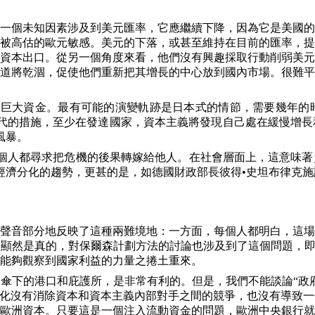
一個未知因素涉及到美元匯率，它應繼續下降，因為它是美國的
被高估的歐元敏感。美元的下落，或甚至維持在目前的匯率，提
資本出口。從另一個角度來看，他們沒有興趣採取行動削弱美元
道將乾涸，促使他們重新把其增長的中心放到國內市場。很難平
的巨大資金。最有可能的演變軌跡是日本式的情節，需要幾年的
代的措施，至少在發達國家，資本主義將發現自己處在緩慢增長
風暴。
個人都尋求把危機的後果轉嫁給他人。在社會層面上，這意味著
濟分化的趨勢，更甚的是，如德國財政部長彼得•史坦布律克施
聲音部分地反映了這種兩難境地：一方面，每個人都明白，這場
顯然是真的，對保爾森計劃方法的討論也涉及到了這個問題，即
能夠觀察到國家利益的力量之捲土重來。
傘下的港口和庇護所，是非常有利的。但是，我們不能談論“政
球化沒有消除資本和資本主義內部對手之間的競爭，也沒有導致
歐洲資本。只要這是一個注入流動資金的問題，歐洲中央銀行就