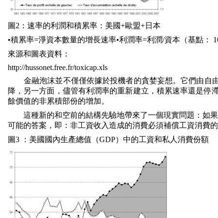
圖
2
：速率的利潤和積累率：美國
+
歐盟
+
日本
•積累率
=
淨資本數量的增長速率•利潤率
=
利潤
/
資本（基點：
1
來源和圖表資料：
http://hussonet.free.fr/toxicap.xls
金融泡沫並不僅僅依據於投機者的貪婪妄想。它們由自
降，另一方面，儘管有利潤率的重新建立，積累速率還是停
餘價值的非累積部份的增加。
這種新的和空前的結構先驗地帶來了一個現實問題：如果
可能的答案，即：非工資收入造成的消費必須補償工資消費的
圖
3
：美國國內生產總值（
GDP
）中的工資和私人消費份額