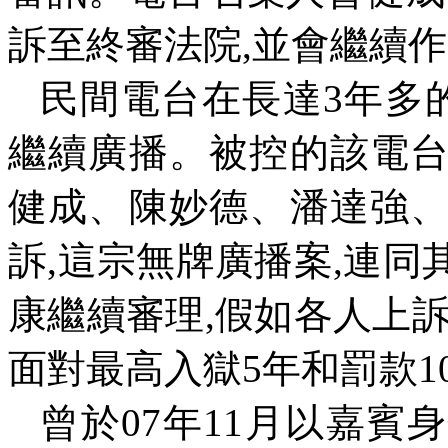
訴至終審法院
,
並會繼續作
民間電台在長達
3
年多
繼續廣播。被控的該電
健成、陳妙德、潘達強
訴
,
這宗無牌廣播案
,
連同
康繼續審理
,
假如各人上
面對最高入獄
5
年和罰款
1
曾於
07
年
11
月以嘉賓身