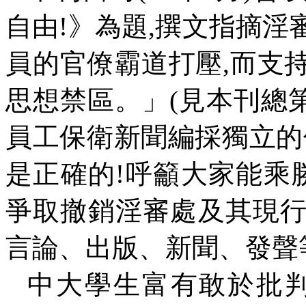
自由
!
》為題
,
撰文指摘淫
員的官僚霸道打壓
,
而支
思想禁區。」
(
見本刊總
員工保衛新聞編採獨立的
是正確的
!
呼籲大家能乘
爭取
撤銷淫審處及其
現
言論、出版、新聞、發聲
中大學生富有敢於批