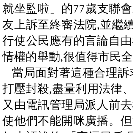
就坐監啦」的
77
歲支聯會
友上訴至終審法院
,
並繼
行使公民應有的言論自由
情權的舉動
,
很值得市民全
當局面對著這種合理訴
打壓封殺
,
盡量利用法律
又由電訊管理局派人前去
使他們不能開咪廣播。但