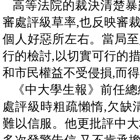
高等法院的裁決清楚暴
審處評級草率
,
也反映審
個人好惡所左右。當局至
行的檢討
,
以切實可行的
和市民權益不受侵損
,
而得
《中大學生報》前任總
處評級時粗疏懶惰
,
欠缺
難以信服。他更批評中大