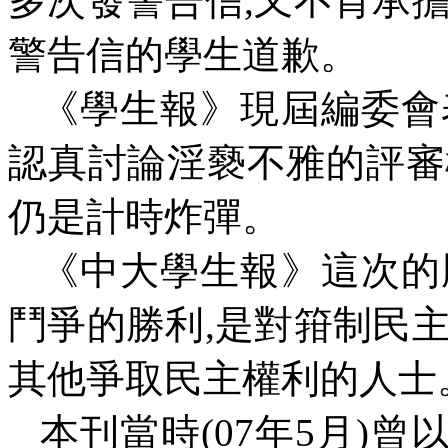
多次發警告信
,
又不肯承
警告信的學生道歉。
《學生報》現屆編委會
認真討論淫褻不雅的評審
仍是計時炸彈。
《中大學生報》這次的
鬥爭的勝利
,
是對箝制民
其他爭取民主權利的人士
本刊當時
(07
年
5
月
)
曾