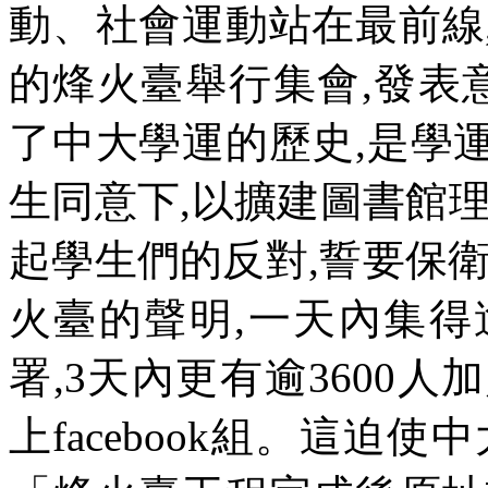
動、社會運動站在最前線
的烽火臺舉行集會
,
發表
了中大學運的歷史
,
是學
生同意下
,
以擴建圖書館
起學生們的反對
,
誓要保
火臺的聲明
,
一天內集得
署
,3
天內更有逾
3600
人加
上
facebook
組。這迫使中