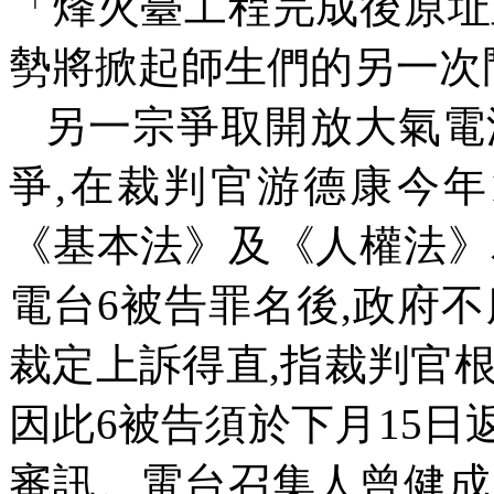
「烽火臺工程完成後原址
勢將掀起師生們的另一次
另一宗爭取開放大氣電
爭
,
在裁判官游德康今年
《基本法》及《人權法》
電台
6
被告罪名後
,
政府不
裁定上訴得直,
指裁判官
因此
6
被告須於下月
15
日
審訊。電台召集人曾健成