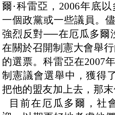
爾·科雷亞，
2006
年底以
一個政黨或一些議員。
強烈反對
──
在厄瓜多爾
在
關於
召開制憲大會舉行
的選票。科雷亞在
2007
制憲議會選舉中，獲得
把他的盟友加上去，那末
目前在厄瓜多爾，社