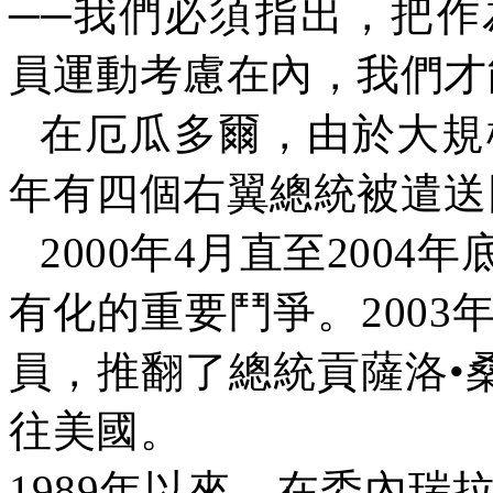
──
我們必須指出，把作
員運動考慮在內，我們才
在厄瓜多爾，由於大規
年有四個右翼總統被遣送
2000
年
4
月直至
2004
年
有化的重要鬥爭。
2003
員，推翻了總統貢薩洛•
往美國。
1989
年以來，在委內瑞