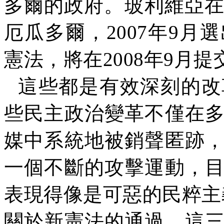
多爾的政府。玻利維亞
厄瓜多爾，
2007
年
9
月選
憲法，將在
2008
年
9
月提
這些都是有效深刻的改
些民主政治變革不僅在
媒中系統地被銷聲匿跡
一個不斷的攻擊運動，
表現得像是可惡的民粹主
關於新憲法的通過，這