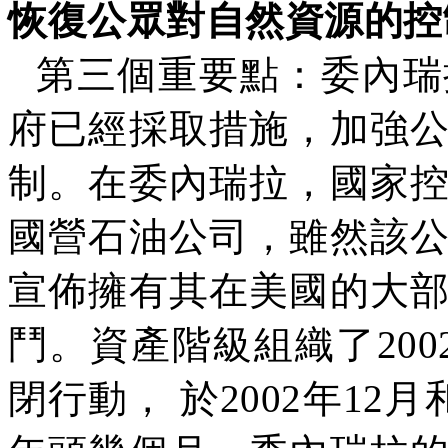
恢復公眾對自然資源的控
第三個重要點：委內瑞
府已經採取措施，加強
制。在委內瑞拉，國家
國營石油公司，雖然該
宣佈擁有其在美國的大
鬥。資產階級組織了
200
閉行動，
於
2002
年
12
月