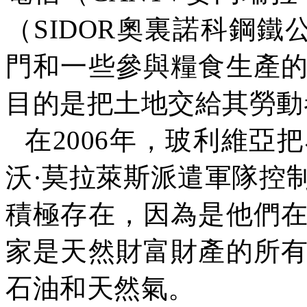
（
SIDOR
奧裏諾科鋼鐵
門和一些參與糧食生產
目的是把土地交給其勞動
在
2006
年，玻利維亞把
沃·莫拉萊斯派遣軍隊控
積極存在，因為是他們
家是天然財富財產的所
石油和天然氣。