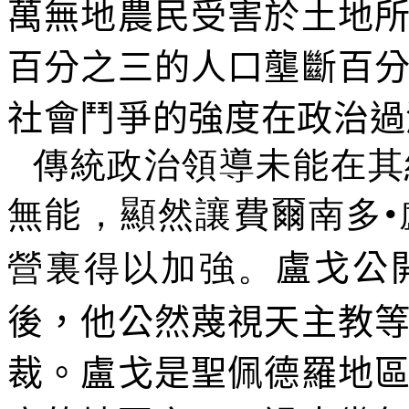
萬無地農民受害於土地
百分之三的人口壟斷百
社會鬥爭的強度在政治過
傳統政治領導未能在其
無能，顯然讓費爾南多
營裏得以加強。
盧戈公
後，他公然蔑視天主教
裁。盧戈是聖佩德羅地