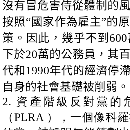
沒有冒危害侍從體制的
按照“國家作為雇主”的
策。因此，幾乎不到
600
下於
20
萬的公務員，其
代和
1990
年代的經濟停
自身的社會基礎被削弱。
2.
資產階級反對黨的
（
PLRA
），一個像科羅