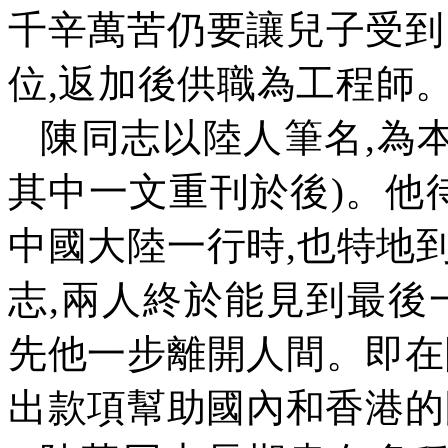
千辛萬苦仍要讓兒子受到
位
,
返加後供職為工程師
陳同志以陸人筆名
,
為
其中一文重刊於後
)
。他
中國大陸一行時
,
也特地
志
,
兩人終於能見到最後
先他一步離開人間。即在
出款項幫助國內和香港的