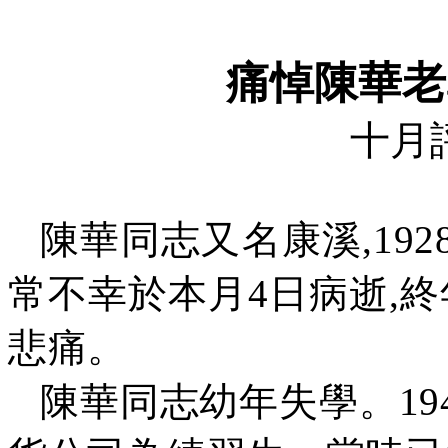
痛悼陳華老
十月
陳華同志又名康溪
,192
常不幸於本月
4
日病逝
,
終
悲痛。
陳華同志幼年失學。
19