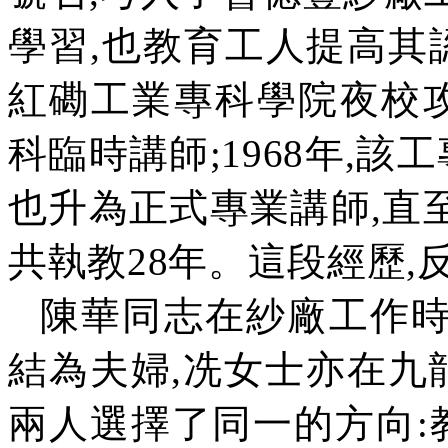
學習
,
也教育工人提高其
紅磡工業專科學院夜校
科臨時講師
;1968
年
,
該工
也升為正式專業講師
,
直
共執教
28
年。這段經歷
,
陳華同志在紗廠工作
結為夫婦
,
冼女士亦在九
兩人選擇了同一的方向
: