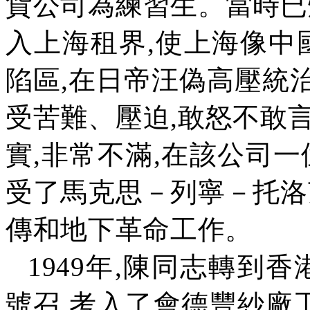
貨公司為練習生。當時已
入上海租界
,
使上海像中
陷區
,
在日帝汪偽高壓統
受苦難、壓迫
,
敢怒不敢
實
,
非常不滿
,
在該公司一
受了馬克思－列寧－托洛
傳和地下革命工作。
1949
年
,
陳同志轉到香
號召
,
考入了會德豐紗廠