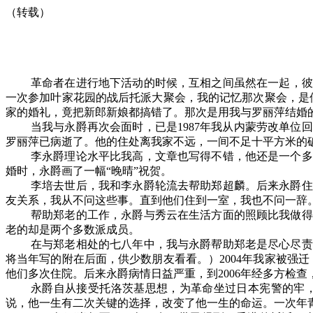
（转载）
革命者在进行地下活动的时候，互相之间虽然在一起，彼
一次参加叶家花园的战后托派大聚会，我的记忆那次聚会，是
家的婚礼，竟把新郎新娘都搞错了。那次是用我与罗丽萍结婚的
当我与永爵再次会面时，已是
1987
年我从内蒙劳改单位回
罗丽萍已病逝了。他的住处离我家不远，一间不足十平方米的
李永爵理论水平比我高，文章也写得不错，他还是一个多
婚时，永爵画了一幅“晚晴”祝贺。
李培去世后，我和李永爵轮流去帮助郑超麟。后来永爵住
友关系，我从不问这些事。直到他们住到一室，我也不问一辞
帮助郑老的工作，永爵与秀云在生活方面的照顾比我做得
老的却是两个多数派成员。
在与郑老相处的七八年中，我与永爵帮助郑老是尽心尽责
将当年写的附在后面，供少数朋友看看。）
2004
年我家被强迁
他们多次住院。后来永爵病情日益严重，到
2006
年经多方检查
永爵自从接受托洛茨基思想，为革命坐过日本宪警的牢
说，他一生有二次关键的选择，改变了他一生的命运。一次年