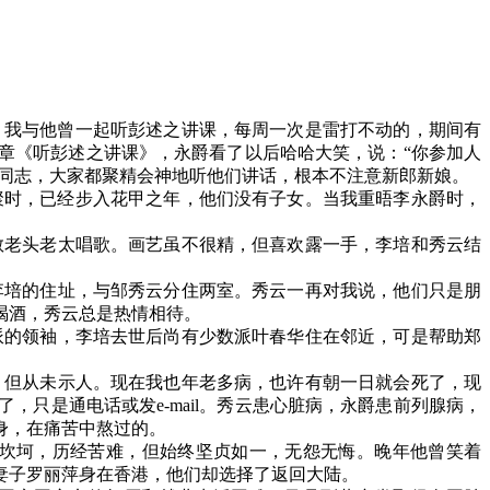
，我与他曾一起听彭述之讲课，每周一次是雷打不动的，期间有
章《听彭述之讲课》，永爵看了以后哈哈大笑，说：“你参加人
的同志，大家都聚精会神地听他们讲话，根本不注意新郎新娘。
聚时，已经步入花甲之年，他们没有子女。当我重晤李永爵时，
教老头老太唱歌。画艺虽不很精，但喜欢露一手，李培和秀云结
李培的住址，与邹秀云分住两室。秀云一再对我说，他们只是朋
喝酒，秀云总是热情相待。
派的领袖，李培去世后尚有少数派叶春华住在邻近，可是帮助郑
，但从未示人。现在我也年老多病，也许有朝一日就会死了，现
了，只是通电话或发
e-mail
。秀云患心脏病，永爵患前列腺病，
身，在痛苦中熬过的。
坎坷，历经苦难，但始终坚贞如一，无怨无悔。晚年他曾笑着
妻子罗丽萍身在香港，他们却选择了返回大陆。