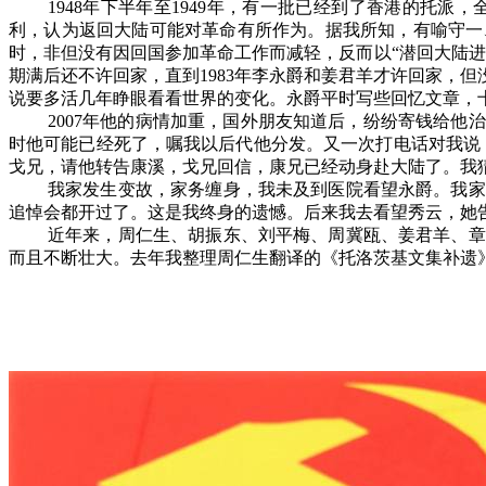
1948
年下半年至
1949
年，有一批已经到了香港的托派，
利，认为返回大陆可能对革命有所作为。据我所知，有喻守一
时，非但没有因回国参加革命工作而减轻，反而以“潜回大陆
期满后还不许回家，直到
1983
年李永爵和姜君羊才许回家，但
说要多活几年睁眼看看世界的变化。永爵平时写些回忆文章，
2007
年他的病情加重，国外朋友知道后，纷纷寄钱给他治
时他可能已经死了，嘱我以后代他分发。又一次打电话对我说
戈兄，请他转告康溪，戈兄回信，康兄已经动身赴大陆了。我
我家发生变故，家务缠身，我未及到医院看望永爵。我家
追悼会都开过了。这是我终身的遗憾。后来我去看望秀云，她
近年来，周仁生、胡振东、刘平梅、周冀瓯、姜君羊、章
而且不断壮大。去年我整理周仁生翻译的《托洛茨基文集补遗