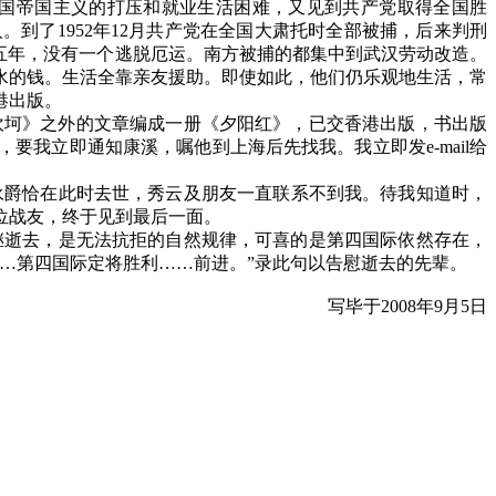
国帝国主义的打压和就业生活困难，又见到共产党取得全国胜
人。到了
1952
年
12
月共产党在全国大肃托时全部被捕，后来判刑
五年，没有一个逃脱厄运。南方被捕的都集中到武汉劳动改造。
水的钱。生活全靠亲友援助。即使如此，他们仍乐观地生活，常
港出版。
坎坷》之外的文章编成一册《夕阳红》，已交香港出版，书出版
，要我立即通知康溪，嘱他到上海后先找我。我立即发
e-mail
给
永爵恰在此时去世，秀云及朋友一直联系不到我。待我知道时，
位战友，终于见到最后一面。
继逝去，是无法抗拒的自然规律，可喜的是第四国际依然存在，
…第四国际定将胜利……前进。”录此句以告慰逝去的先辈。
写毕于
2008
年
9
月
5
日