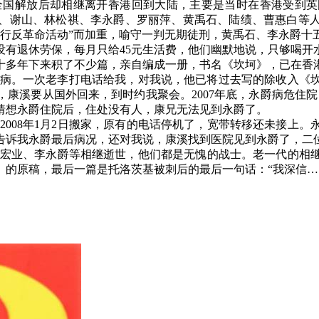
全国解放后却相继离开香港回到大陆，主要是当时在香港受到英
、谢山、林松祺、李永爵、罗丽萍、黄禹石、陆绩、曹惠白等
进行反革命活动”而加重，喻守一判无期徒刑，黄禹石、李永爵十
没有退休劳保，每月只给
45
元生活费，他们幽默地说，只够喝开
十多年下来积了不少篇，亲自编成一册，书名《坎坷》，已在香
病。一次老李打电话给我，对我说，他已将过去写的除收入《
，康溪要从国外回来，到时约我聚会。
2007
年底，永爵病危住院
猜想永爵住院后，住处没有人，康兄无法见到永爵了。
2008
年
1
月
2
日搬家，原有的电话停机了，宽带转移还未接上。
告诉我永爵最后病况，还对我说，康溪找到医院见到永爵了，二
宏业、李永爵等相继逝世，他们都是无愧的战士。老一代的相
》的原稿，最后一篇是托洛茨基被刺后的最后一句话：“我深信…