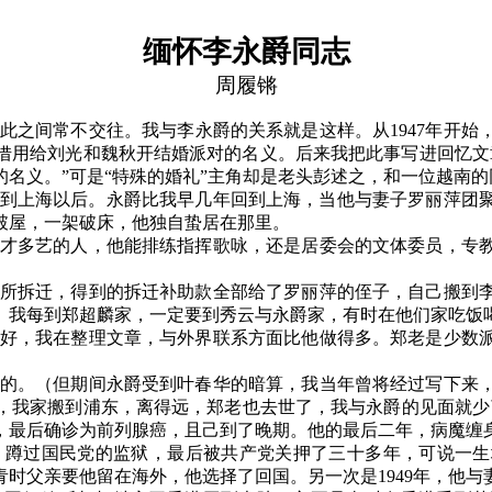
缅怀李永爵同志
周履锵
此之间常不交往。我与李永爵的关系就是这样。从
1947
年开始
借用给刘光和魏秋开结婚派对的名义。后来我把此事写进回忆文
名义。”可是“特殊的婚礼”主角却是老头彭述之，和一位越南
到上海以后。永爵比我早几年回到上海，当他与妻子罗丽萍团
破屋，一架破床，他独自蛰居在那里。
才多艺的人，他能排练指挥歌咏，还是居委会的文体委员，专
所拆迁，得到的拆迁补助款全部给了罗丽萍的侄子，自己搬到
。我每到郑超麟家，一定要到秀云与永爵家，有时在他们家吃饭
好，我在整理文章，与外界联系方面比他做得多。郑老是少数
的。（但期间永爵受到叶春华的暗算，我当年曾将经过写下来
，我家搬到浦东，离得远，郑老也去世了，我与永爵的见面就少
，最后确诊为前列腺癌，且己到了晚期。他的最后二年，病魔缠
，蹲过国民党的监狱，最后被共产党关押了三十多年，可说一生
青时父亲要他留在海外，他选择了回国。另一次是
1949
年，他与