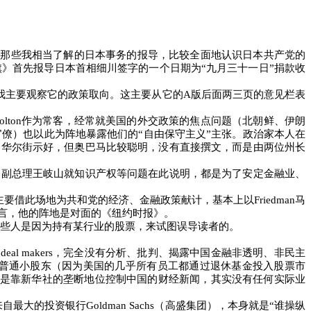
对那些我相当了解的日本事务的报导，比较全面地认识日本共产党的
旗》首先报导日本首相细川签字的一个日期为
“
九月三十一日
”
捐款收
我主要观察它的政策取向。这主要从它的
A
版后面两三页的意见栏表
olton
作为常客，经常就美国的外交政策的焦点问题（北朝鲜、伊朗
官僚）也以此为阵地暴露他们的
“
自由保守主义
”
主张。政治家本人在
向华尔街示好，但奥巴马比较聪明，没有直接撰文，而是由两位州长
国副总理王岐山就知识产权等问题在此说明，都是为了安定金融业、
主要借此场地为共和党的经济、金融政策献计，基本上以
Friedman
马
言，他的阵地是对面的《纽约时报》。
些人是因为持有某行业的股票，来试图误导读者的。
物
deal makers
，完全没有分析、批判、揭露中国金融非透明、非民主
普通小股东（因为美国的几乎所有员工都通过退休基金投入股票市
是靠新华社的垄断地位控制中国的财经新闻，其实没有任何实际业
来自最大的投资银行
Goldman Sachs
（高盛集团），本身就是
“
谁操纵