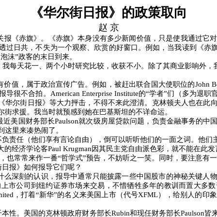
《华尔街日报》的政策取向
赵 京
关报《赤旗》。《赤旗》本身没有多少新闻价值，只是使我通过它
透过日共，不失为一个观察、欣赏的好窗口。例如，当我读到《赤
“
泡沫
”
政客的末日到来。
，我每天花一、两个小时研究比较，收获不小。除了其商业影响外，
有价值，属于政治宣传广告。例如，被赶出联合国大使职位的
John B
报导很不合拍。
American Enterprise Institute
的
“
学者
”
们（多为退职
《华尔街日报》等大力抨击，不得不来此澄清。克林顿夫人也在此
尔街求援。我当时就预感到她在巴基斯坦的不详命运。
最近美国财务部长
Paulson
就次级房屋贷款问题，负责金融事务的中
到这里来凑热闹了。
不负责任（他们享有言论自由），倒可以听听他们的一面之词。他们
大的经济学论客
Paul Krugman
因其民主党自由派色彩，就不能在此发
，也常常来作一番
“
哲学式
”
预告，不妨听之一笑。同时，要注意有一
街日报》如何报导它们呢？
什么深刻的认识，报导中通常只能披露一些中国股市的神秘关键人
的上市公司到纽约证券市场来交易，不惜牺牲多年的教训而置大多数
mited
，打着
“
新华
”
的名义来美国上市（代号
XFML
），给别人的印象
干本性。美国的克林顿政府财务部长
Rubin
和现任财务部长
Paulson
皆