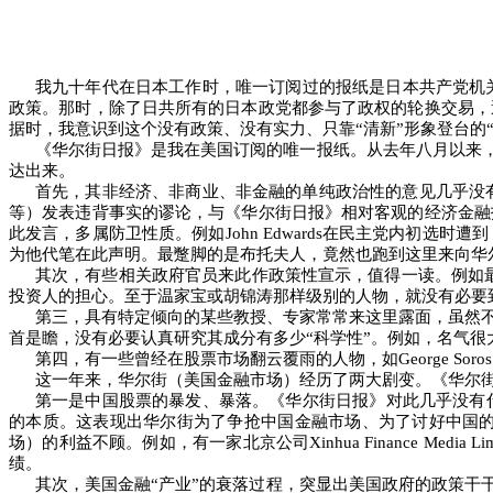
我九十年代在日本工作时，唯一订阅过的报纸是日本共产党机
政策。那时，除了日共所有的日本政党都参与了政权的轮换交易，
据时，我意识到这个没有政策、没有实力、只靠
“
清新
”
形象登台的
《华尔街日报》是我在美国订阅的唯一报纸。从去年八月以来
达出来。
首先，其非经济、非商业、非金融的单纯政治性的意见几乎没
等）发表违背事实的谬论，与《华尔街日报》相对客观的经济金融
此发言，多属防卫性质。例如
John Edwards
在民主党内初选时遭到
为他代笔在此声明。最蹩脚的是布托夫人，竟然也跑到这里来向华
其次，有些相关政府官员来此作政策性宣示，值得一读。例如
投资人的担心。至于温家宝或胡锦涛那样级别的人物，就没有必要
第三，具有特定倾向的某些教授、专家常常来这里露面，虽然
首是瞻，没有必要认真研究其成分有多少
“
科学性
”
。例如，名气很
第四，有一些曾经在股票市场翻云覆雨的人物，如
George Soros
这一年来，华尔街（美国金融市场）经历了两大剧变。《华尔
第一是中国股票的暴发、暴落。《华尔街日报》对此几乎没有
的本质。这表现出华尔街为了争抢中国金融市场、为了讨好中国
场）的利益不顾。例如，有一家北京公司
Xinhua Finance Media Li
绩。
其次，美国金融
“
产业
”
的衰落过程，突显出美国政府的政策干