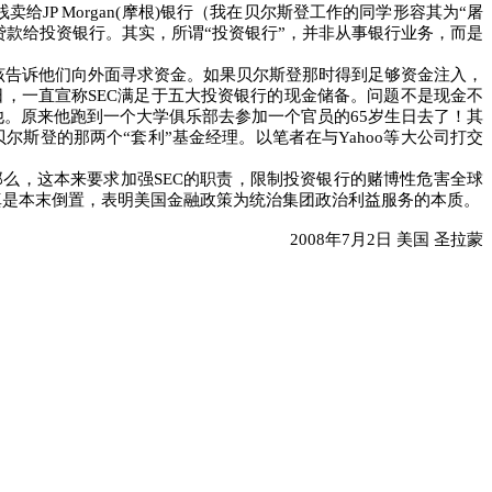
贱卖给
JP Morgan(
摩根
)
银行（我在贝尔斯登工作的同学形容其为“屠
款给投资银行。其实，所谓“投资银行”，并非从事银行业务，而是
该告诉他们向外面寻求资金。如果贝尔斯登那时得到足够资金注入，
日，一直宣称
SEC
满足于五大投资银行的现金储备。问题不是现金不
他。原来他跑到一个大学俱乐部去参加一个官员的
65
岁生日去了！其
贝尔斯登的那两个
“
套利
”
基金经理。以笔者在与
Yahoo
等大公司打交
那么，这本来要求加强
SEC
的职责，限制投资银行的赌博性危害全球
真是本末倒置，表明美国金融政策为统治集团政治利益服务的本质。
2008
年
7
月
2
日 美国 圣拉蒙