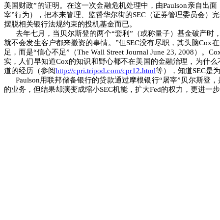
美国财政
”
的证明。在这一次金融危机处理中，由
Paulson
亲自出面
宰”行为），把本来管理、监督华尔街的
SEC
（证券管理委员会）完
摆脱相关银行法规约束的投机基金而已。
去年七月，当贝尔斯登的两个
“
套利
”
（或称量子）基金破产时
就不会发生客户都来撤资的事情。
”
但
SEC
没有尽职，其头脑
Cox
在
足，而是“信心不足”（
The Wall Street Journal June 23, 2008
）。
Co
实，人们早知道
Cox
的知识和野心都不在美国的金融治理，为什么
道的经历（参阅
http://cpri.tripod.com/cpr12.html
等），知道
SEC
是
Paulson
用联邦储备银行的贷款通过摩根银行“屠宰”贝尔斯登
的业务，但结果却演变成缩小
SEC
机能，扩大
Fed
的权力，更进一步