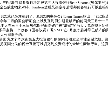
，与
Fed
联邦储备银行决定把第五大投资银行
Bear Stearns (
贝尔斯登
)
全当成废物来对待。
Paulson
然后又决定今后联邦储备银行可以直接贷
，
SEC
就已经注意到了。原
SEC
的主任会计
Lynn Turner
指出：
“SEC
应
今年二月的国会听证会上以及直到贝尔斯登破产的前两天三月十一
x
本人在三月十三日贝尔斯登面临破产被“屠宰”的当天，竟然找不到
不早点换一个政客（国会议员）呢？
SEC
在
6
月底才起诉早已破产的
为大公司服务的。
，是因为这个华尔街第五大投资银行的倒闭会引发全球性金融危机。
把美国公民的税金直接可以填充到投资银行的全球性豪赌行当。这