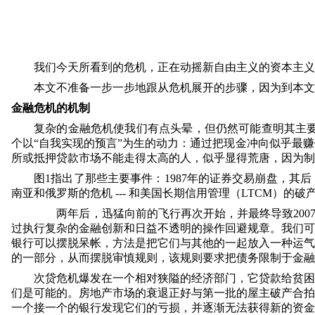
我们今天所看到的危机，正在动摇新自由主义的资本主义
本文不准备一步一步地跟从危机展开的步骤，因为到本文
金融危机的机制
复杂的金融危机使我们有点头晕，但仍然可能查明其主
个以“自我实现的预言”为生的动力：通过把现金冲向似乎最
所或抵押贷款市场不能走得太高的人，似乎显得荒唐，因为制
图
1
指出了那些主要事件：
1987
年的证券交易崩盘，其后
南亚和俄罗斯的危机
---
和美国长期信用管理（
LTCM
）的破
两年后，迅猛向前的飞行再次开始，并最终导致
200
过执行复杂的金融创新和日益不透明的操作回避规章。我们可
银行可以摆脱呆帐，方法是把它们与其他的一起放入一种运气
的一部分，从而摆脱审慎规则，该规则要求把债务限制于金融
次贷危机爆发在一个相对狭隘的经济部门，它贷款给贫困
们是可能的。房地产市场的衰退正好与第一批的屋主破产合拍
一个接一个的银行发现它们的亏损，并逐渐无法获得新的资金