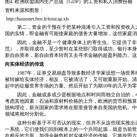
图
4.
欧洲联盟国内生产总值（
GDP
）的工资和私人消费份额
资料来源和图形：
http://hussonet.free.fr/toxicap.xls
第二，资金的干预在于把某种混淆引入工资和投资收入
国的实情，即金融有可能使家庭的债务大量增加，这些家庭消
因此，金融不是一个健康身体上的寄生虫。它提供了非
范），并取得成功，至少暂时在某些部门取得成功。银行本身
新自由资本，新自由资本转而又去寻求金融的超盈利能力。这
向实体经济的传送
1987
年，证券交易崩盘导致多数经济学家设想一场世界
被转嫁给实体经济，相反，它被清洁了，又可能重新开始。清
起中的征服世界市场的力量。然后开始了为期
10
年的几乎为零
因此，金融或多或少是根据地点和时间而独立自治的，
考虑其他因素：石油和原材料价格的上升，欧洲的货币和预算
脱钩理论，新兴国家的需求将在那里接管来自美国的危机。中
领域将相对分割化。
这种分析基于不可否认的现实，但并不从这些现实推出
一系统，它们使我们回到根本上的一个共同起源，就是当前世
在相反的方面，加强金融危机对实体经济的传输。它将按照六