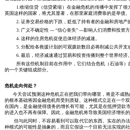
1.
收缩信贷（信贷紧缩）在金融危机的传播中发挥了很
英国这样的国家，将尤其显著，在那里家庭消费靠的是举债。
2.
证券交易价格的下跌，贬低了持有者的金融和房地产
3.
广义不确定性
---
“信心丧失”
---
影响人们消费和投资方
4.
这样的住房危机促使总体经济的减速。
5.
分配给各救援计划的可观拨款数目必将削减公共开支
6.
最后，经济减速通过贸易和投资传播到整个世界经济
所有这些机制目前在作用中，它们结合危机（石油等）
的一个关键组成部分。
危机走向何处？
今天尝试预测这种危机正在把我们带向哪里，将是不成熟
的根本基础将因金融危机而受到质疑。这种模式立足在一个双
在国内，是金融使得债务的增长有可能，尤其是在抵押贷款
的进入也不再有保障。因此，金融危机将导致美国经济增长的
但与此同时，不容易看到可以取代它的东西。实在的办法
种模式的可能性是抽象的，而且它假设一个目前无法实现的社