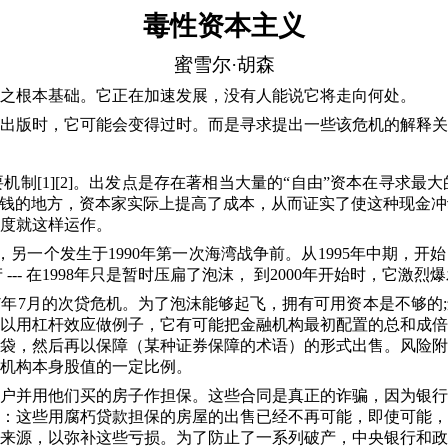
毒性资本主义
蜜雪尔·胡森
之根本基础。它正在加速发展，没有人能说它将走向何处。
出版时，它可能会变得过时。而是寻求提出一些该危机的解释关
要机制
[1][2]
。出发点是存在著相当大量的“自由”资本在寻求最
赚钱的地方，资本家实际上提高了成本，从而证实了使这种现金
度就这样
运作。
，另一个发生于
1990
年第一次海湾战争前。从
1995
年中期，开始
产
---
在
1998
年只是暂时压扁了泡沫， 到
2000
年开始时，它激烈爆
7
年
7
月的次贷危机。为了泡沫能够起飞，拥有可用资本是不够的
;
以用杠杆效应做例子，它有可能把金融机构最初配置的总和成倍
袋，然后再以保障（某种证券保障的术语）的形式出售。风险附
机构本身股值的一定比例。
户并用他们买的房子作担保。这些合同是真正的诈骗，因为银行
：这些用腐朽贷款担保的房屋的出售已经不再可能，即使可能，
来源，以弥补这些亏损。为了防止了一系列破产，中央银行和政