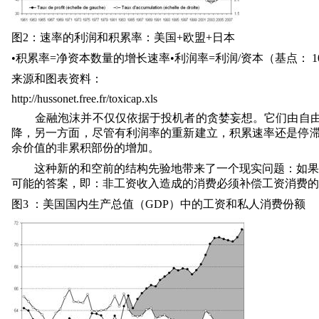
图
2
：速率的利润和积累率：美国
+
欧盟
+
日本
•积累率
=
净资本数量的增长速率•利润率
=
利润
/
资本（基点：
1
来源和图表资料：
http://hussonet.free.fr/toxicap.xls
金融泡沫并不仅仅依据于投机者的贪婪妄想。它们由自
降，另一方面，尽管有利润率的重新建立，积累速率还是停
余价值的非累积部份的增加。
这种新的和空前的结构先验地带来了一个现实问题：如果
可能的答案，即：非工资收入造成的消费必须补偿工资消费的
图
3
：美国国内生产总值（
GDP
）中的工资和私人消费份额