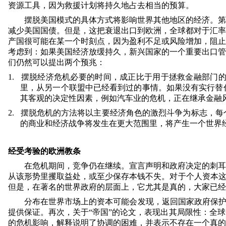
资源工具，因为救援计划将持久地占去相当的预算。
摆脱美国模式的具体方式将影响世界其他地区的经济。第
减少美国国债。但是，这把衰退出口到欧洲，全球都对于汇率
产国很可能在某一个时刻点，因为盈利不足或风险增加，阻止
考虑到：如果美国经济放缓持久，新兴国家的一个重要出口管
们仍然可以提出两个预兆：
1.
摆脱经济危机必要的时间，成正比于用于拯救金融部门
里，从另一个联盟中已经看到过的事情。如果没有实行替
其客观的决定性因素，例如汽车业的危机，正在继承金融
2.
摆脱危机的方法将以主要经济角色的激烈斗争为标志，每
的商业和经济战争将发生在更大范围里，将产生一个世界经
经受考验的欧洲教条
在危机期间，竞争仍在继续。宣言声明和政府决定的刺耳
从该形势里攫取益处，或至少保存本钱不失。对于个人资本这
但是，在著名的世界政府的层面上，它尤其是真的，大家已经
分布在世界市场上的资本可能会发现，返回国家政府保护
提供保证。再次，关于“帝国”的论文，表现出其局限性：全
的危机影响，解释说明了协调的困难，并表示不存在一个真的