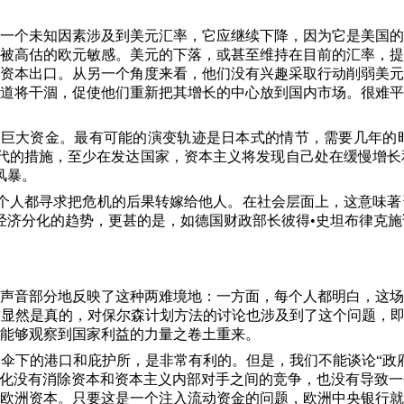
一个未知因素涉及到美元汇率，它应继续下降，因为它是美国的
被高估的欧元敏感。美元的下落，或甚至维持在目前的汇率，提
资本出口。从另一个角度来看，他们没有兴趣采取行动削弱美元
道将干涸，促使他们重新把其增长的中心放到国内市场。很难平
的巨大资金。最有可能的演变轨迹是日本式的情节，需要几年的
代的措施，至少在发达国家，资本主义将发现自己处在缓慢增长
风暴。
个人都寻求把危机的后果转嫁给他人。在社会层面上，这意味著
济分化的趋势，更甚的是，如德国财政部长彼得•史坦布律克施
声音部分地反映了这种两难境地：一方面，每个人都明白，这场
显然是真的，对保尔森计划方法的讨论也涉及到了这个问题，即
能够观察到国家利益的力量之卷土重来。
伞下的港口和庇护所，是非常有利的。但是，我们不能谈论“政
球化没有消除资本和资本主义内部对手之间的竞争，也没有导致
欧洲资本。只要这是一个注入流动资金的问题，欧洲中央银行就