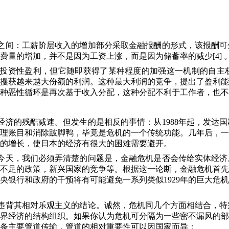
之间：工薪阶层收入的增加部分采取金融报酬的形式，该报酬可
费量的增加，并不是因为工资上涨，而是因为储蓄率的减少
[4]
投资性盈利，但它随即获得了某种程度的加强这一机制的自主
攫获越来越大份额的利润。这种最大利润的竞争，提出了盈利能
种恶性循环是再次基于收入分配，这种分配不利于工作者，也不
经济的残酷减速。但发生的是相反的事情：从
1988
年起，发达国
理账目和消除跛脚鸭，毕竟是危机的一个传统功能。几年后，一
的增长，使日本的经济有很大的困难需要避开。
今天，我们必须弄清楚的问题是，金融危机是否会传给实体经济
不足的政策，新兴国家的竞争等。根据这一论断，金融危机首先
央银行和政府的干预将有可能避免一系列类似
1929
年的巨大危机
违背其相对乐观主义的结论。诚然，危机同几个方面相结合，特
界经济的结构组织。如果你认为危机可分隔为一些密不漏风的部
条主要管道传输，管道的相对重要性可以因国家而异：