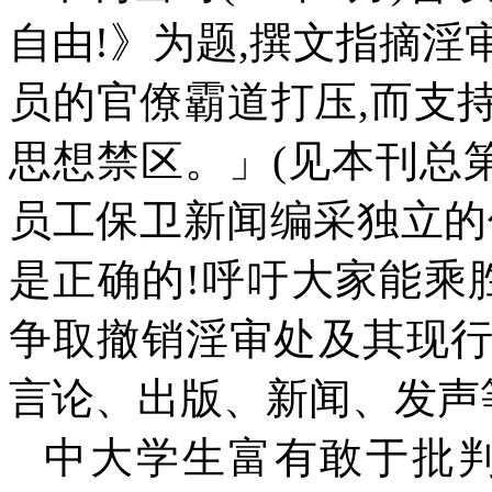
自由
!
》为题
,
撰文指摘淫
员的官僚霸道打压
,
而支
思想禁区。」
(
见本刊总
员工保卫新闻编采独立的
是正确的
!
呼吁大家能乘
争取撤销淫审处及其现
言论、出版、新闻、发声
中大学生富有敢于批