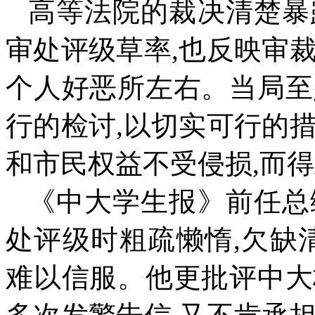
高等法院的裁决清楚暴
审处评级草率
,
也反映审
个人好恶所左右。当局至
行的检讨
,
以切实可行的
和市民权益不受侵损
,
而得
《中大学生报》前任总
处评级时粗疏懒惰
,
欠缺
难以信服。他更批评中大