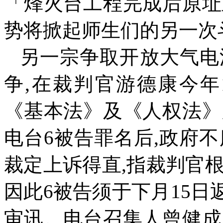
「烽火台工程完成后原址
势将掀起师生们的另一次
另一宗争取开放大气电
争
,
在裁判官游德康今年
《基本法》及《人权法》
电台
6
被告罪名后
,
政府不
裁定上诉得直,
指裁判官
因此
6
被告须于下月
15
日
审讯。电台召集人曾健成