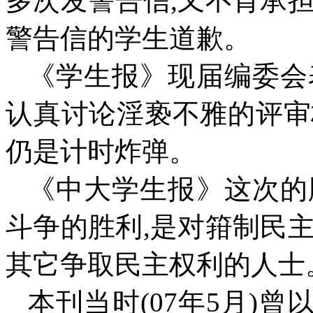
多次发警告信
,
又不肯承
警告信的学生道歉。
《学生报》现届编委会
认真讨论淫亵不雅的评审
仍是计时炸弹。
《中大学生报》这次的
斗争的胜利
,
是对箝制民
其它争取民主权利的人士
本刊当时
(07
年
5
月
)
曾