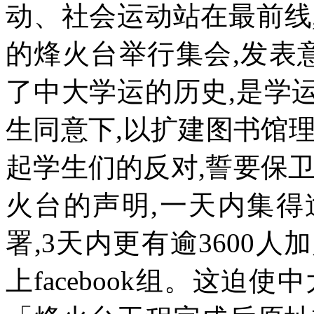
动、社会运动站在最前线
的烽火台举行集会
,
发表
了中大学运的历史
,
是学
生同意下
,
以扩建图书馆
起学生们的反对
,
誓要保
火台的声明
,
一天内集得
署
,3
天内更有逾
3600
人加
上
facebook
组。这迫使中