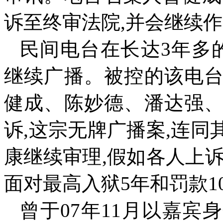
诉至终审法院
,
并会继续作
民间电台在长达
3
年多
继续广播。被控的该电
健成、陈妙德、潘达强
诉
,
这宗无牌广播案
,
连同
康继续审理
,
假如各人上
面对最高入狱
5
年和罚款
1
曾于
07
年
11
月以嘉宾身