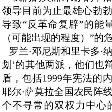
领导目前为止最雄心勃
导致
“
反革命复辟
”
的能
（可能出现的程度）
”
的
罗兰·邓尼斯和里卡多·
划
’
的其他两
派
，他们也
盾，包括
1999
年宪法的
耶尔·萨莫拉全国农民阵
个不寻常的双权
力
中心