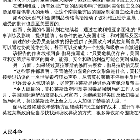
的反帝联盟仍然有重重的巨大障碍，但这些地区的美国帝国主义力
在玻利维亚，所有这些广泛的因素影响了该国同美帝国主义的
源足够提供非凡的余地，让这个南美最穷困的国家制定自主经济政
如今的天然气和金属制品价格高抬推动了玻利维亚经济发展
遭受的批评也是至关重要的。
然而，美国的帝国计划在继续着，通过在玻利维亚多面化的“
事训练及影响，提供援助，有条件的进入美国市场，和对国际及区
前述的外交委员会征求的报告提供了美国政府对莫拉莱斯当局
可以通过协商笼络控制，甚至可以变成为一个控制和吸收来自激进
该报告的作者埃顿阿多
-
伽马拉写道：“只要危机仍存在，美
亚和安第斯带亚区的商业、能源、安全和政治利益可能会受到威胁
另一方面，如果绕过莫拉莱斯的修辞去察看，伽马拉确信无疑
“这些事件都表明，不管他努力塑造的大众形象是什么，莫
接受过访谈的一名世界银行职员声称，尽管莫拉莱斯不停重申反世
也许最令人惊讶的是，尽管莫拉莱斯是通过他在查佩尔反帝古
“令人瞩目的，莫拉莱斯政府同意美国毒品强制局的工作人
月，美国国际麻醉品监督执法局宣布，为继续获得美国反致幻毒品
当局同意，莫拉莱斯政府上台之后大大加强了禁毒的力度。”
伽马拉最终建议华盛顿方面继续其“民主促销”战术，重开军
莫拉莱斯政府应当尽快找到吸收异议的方式，很多异议如今围绕在
人民斗争