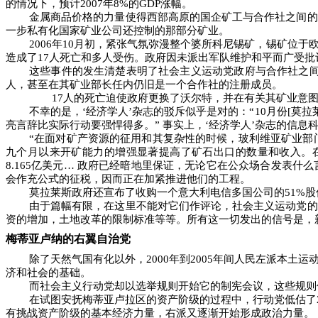
的情况下，预计
2007
年
8%
的
GDP
涨幅。
金属商品价格的力量使得西部高原的国企矿工与合作社之间的
一步私有化国家矿业公司还控制的那部分矿业。
2006
年
10
月初，紧张气氛弥漫整个婆所科尼锡矿，锡矿位于
造成了
17
人死亡和多人受伤。政府因未派出军队维护和平而广受批
这些事件的发生清楚表明了社会主义运动党政府与合作社之
人，甚至在其矿业部长任内仍旧是一个合作社的注册成员。
17
人的死亡迫使政府更换了沃尔特，并在有关其矿业意
不幸的是，‘经济学人’杂志的驳斥似乎是对的：“
10
月份
[
莫拉
亮言辞比实际行动要强悍得多。”
事实上，‘经济学人’杂志的信息
“在面对矿产资源的征用和其复杂性的时候，玻利维亚矿业部
九个月以来开矿能力的增强显著提高了矿石出口的数量和收入。
8.165
亿美元…
政府已经暗地里保证，无论它在公众场合发表什么
会作充公式的征税，因而正在加紧推进他们的工程。
莫拉莱斯政府还宣布了收购一个意大利电信多国公司的
51%
股
由于篇幅有限，在这里不能对它们作评论，社会主义运动党的
资的增加，土地改革的限制标准等等。所有这一切发出的信号是，
梅蒂亚卢纳的右翼自治党
除了天然气国有化以外，
2000
年到
2005
年间人民左派本土运
济和社会的基础。
而社会主义行动党却以选举规则开始它的制宪会议，这些规则
在试图安抚梅蒂亚卢拉区的资产阶级的过程中，行动党低估了
有挑战资产阶级的基本经济力量，右派又逐渐开始形成政治力量。