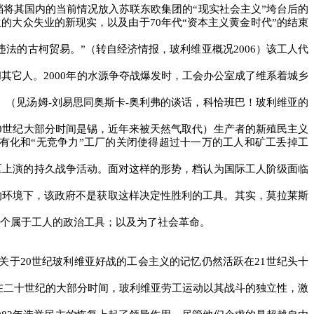
将其国内的当前情况放入苏联东欧集团的“现实社会主义”垮台后的
生的大众失业的新现实，以及由于
70
年代“资本主义黄金时代”的结束
违法的古柯贸易。”（转自经济情报，玻利维亚概况
2006
）该工人代
和其它人。
2000
年的水源争夺战爆发时，工会办公室成了维系着城乡
。（见汤姆
-
刘易思同奥斯卡
-
奥利弗的谈话，科恰班巴！玻利维亚的
0
世纪大部分时间是锡，近年来被天然气取代）生产者的新殖民主义
有化和“无竞争力”工厂的关闭使得超过十一万的工人和矿工丢掉工
区上演的持久战争活动。面对这样的形势，档认为国际工人阶级面临
的环境下，该政府不是获取这样决定性胜利的工具。其实，莫拉莱斯
个属于工人的政治工具；以及为了社会革命。
关于
20
世纪玻利维亚好战的工会主义的记忆仍然活跃在
21
世纪头十
在二十世纪的大部分时间，玻利维亚劳工运动以其战斗的独立性，激