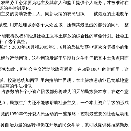
土农民劳工必须要为地主及其家人和监工提供个人服务，才被准许在
源的掌控制度化。
国主义的协助攻击工人。同新吸纳的农民组织
――
被最近的土地改革
系统
,
用来处理城乡各个大众区域，压制其最激烈的部分的同时，整
个能取得政权和推进社会主义本土解放的综合性的革命计划。社会主
补了这个真空。
据是：
2003
年
10
月和
2005
年
5
，
6
月的反抗动荡中该党扮演极小的角
土解放运动用语，这些用语发展于早期群众斗争但把其本土焦点同面
事实如此，但社会主义运动党政府断定，在
50
到
100
年的时间里，这
版。按副总统加西亚
-
里内拉的世界观，本土解放运动业已简单地意
族隔离的作法相似。
土占多数的各个小资产阶级部分将成为明天的民族资本家，在这个意
观点，民族生产力还不能够帮助社会主义；一个本土资产阶级的形成
义党的
1950
年代分裂人民运动的一些策略：控制最重要的社会运动组
右翼自治力量的运转和仍在开展的民众斗争，就可以提供莫拉莱斯政