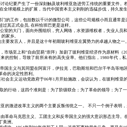
讨论纪要产生了一份深刻触及玻利维亚急进劳工传统的重要文件。档
在全球规模上的扩展，当代中国资本主义剥削的迅猛步伐，持久发
部门的工作，包括数以千计的微型公司，这些公司规模小而且通常是
超过其正式会员
,
在科恰班巴更是这样。
公室的大门，面向外围组织，穷人网络，水资源维权者，失业人员
）的家乡。
的主要发言人，并且是这十年初期玻利维亚左翼势力的卓越人物之一
，市场至上和”自由贸易”崇拜）加剧了玻利维亚经济作为原材料（
2
而来的控制，导致了前所未有的高失业率。他们指出，
1980
年代，私
帝国主义与其同盟在阿富汗，伊拉克，巴勒斯坦和巴尔干半岛等地
革命的决定性胜利。
任社会主义运动党政府于
06
年
1
月开始施政，会议认为，在玻利维亚
取的行动，这四个准则是：为了阶级联合；为了革命的领导；为了一
维亚的激进改革主义的两个主要反叛传统之一。
不只一个例子表明，
，由革命马克思主义、工团主义和反帝国主义的强大意识形态主导。
丁美洲。