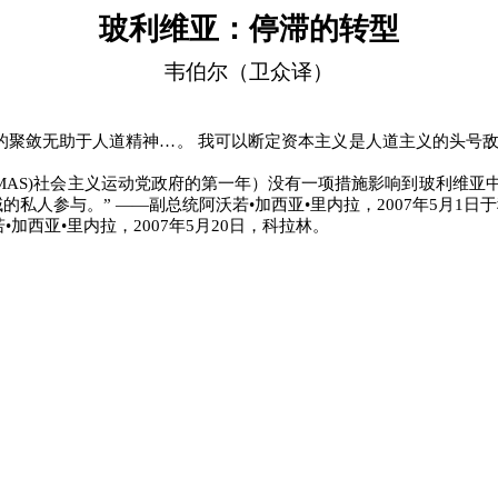
玻利维亚：停滞的转型
韦伯尔（卫众译）
的聚敛无助于人道精神…。
我可以断定资本主义是人道主义的头号敌
MAS)
社会主义运动党政府的第一年）没有一项措施影响到玻利维亚
的私人参与。”
――
副总统阿沃若•加西亚•里内拉，
2007
年
5
月
1
日于
•加西亚•里内拉，
2007
年
5
月
20
日，科拉林。