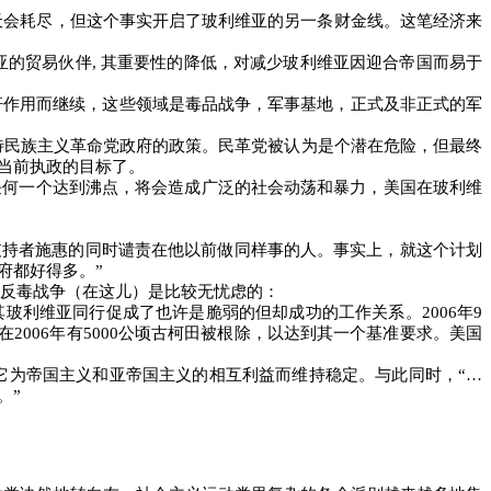
天会耗尽，但这个事实开启了玻利维亚的另一条财金线。这笔经济来
亚的贸易伙伴
,
其重要性的降低，对减少玻利维亚因迎合帝国而易于
杆作用而继续，这些领域是毒品战争，军事基地，正式及非正式的军
待民族主义革命党政府的政策。民革党被认为是个潜在危险，但最终
当前执政的目标了。
任何一个达到沸点，将会造成广泛的社会动荡和暴力，美国在玻利维
支持者施惠的同时谴责在他以前做同样事的人。事实上，就这个计划
府都好得多。”
反毒战争（在这儿）是比较无忧虑的：
其玻利维亚同行促成了也许是脆弱的但却成功的工作关系。
2006
年
9
在
2006
年有
5000
公顷古柯田被根除，以达到其一个基准要求。美国
它为帝国主义和亚帝国主义的相互利益而维持稳定。与此同时，“…
。”