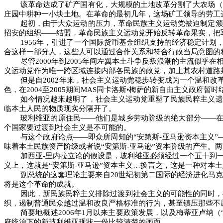
该革命达成了矿产国有化，大规模的土地改革分割了大农场（
庄园中耕种一小块土地。在革命的最初几年，这场矿工领导的劳工
起初，由于大众运动的压力，革命民族主义运动党被迫制定颁
招安的组织
――
结盟，革命民族主义运动党开始反转革命果实，把
1956
年，引进了一个国际货币基金组织支持的经济稳定计划
合这样一部分人，这些人可以通过合作关系和符合行政当局意图的
尽管
2000
年到
2005
年间左翼本土斗争反叛浪潮的主流似乎在
义运动党作为唯一跨区域连接内部各民族的政党，加上其农村道路
但是自
2002
年来，社会主义运动党稳步转变成为一个温和改
色，在
2004
至
2005
期间
MAS
同卡洛斯•梅萨的新自由主义政府暂时
如今情况越来越明了，社会主义运动党重塑了民族民粹主义遗
临本土人民的物质现实分隔开了。
玻利维亚的原住民
――
他们是城乡劳动阶级的绝大部分
――
个国家要过渡到社会主义是不可能的。
与这个政府论点
――
即众所周知的“安第斯
-
亚马逊资本主义”
味着本土民族资产阶级或者说“安第斯
-
亚马逊”资本阶级的产生。
加西亚
-
里内拉立论的假设是，玻利维亚必须经过一个五十到
义上，这就是“安第斯
-
亚马逊”资本主义…换言之，这是一种对本
副总统的这套理论主要来自
20
世纪初第二国际的经济进化马
将是这个革命的成就。
因此，新民族民粹主义排除过渡到社会主义的可能性的同时，
织，遏制普通民众越过温和改良严格标准的行为，甚至镇压那些不
简要地概述
2006
年
1
月以来主要政策发展，以及梅蒂亚卢纳（
府统治下的新玻利维亚现状一份比较清楚的画面。