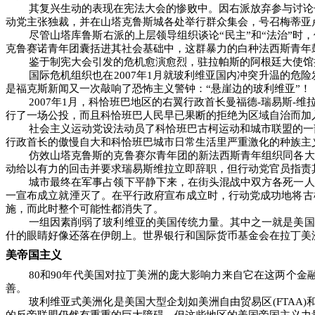
其复兴生动的表现在宪法大会的惨败中。因右派放弃参与讨论
动党主张独裁，并在山塔克鲁斯城各处举行群众集会，号召梅蒂亚
尽管山塔库鲁斯右派的上层领导组织谈论“民主”和“法治”
克鲁赛诺青年团囊括进其社会基础中，这群暴力的白种法西斯青年
鉴于制宪大会引发的危机愈演愈烈，驻拉帕斯的阿根廷大使馆
国际危机组织也在
2007
年
1
月就玻利维亚国内冲突升温的危险
是福克斯新闻又一次敲响了恐怖主义警钟：“悬崖边的玻利维亚”！
2007
年
1
月，科恰班巴地区的右翼行政首长曼福德
-
瑞易斯
-
维
行了一场公投，而且科恰班巴人民早已果断的拒绝为区域自治而加
社会主义运动党设法动员了科恰班巴古柯运动和城市联盟的一
行政首长的傲慢自大和科恰班巴城市日常生活里严重激化的种族主
仿效山塔克鲁斯的克鲁赛尔青年团的新法西斯青年组织同各大
动给以有力的回击并要求瑞易斯维拉立即辞职，但行动党官员指责
城市最终在军事占领下平静下来，在街头混战中双方各死一人
一宣布成立就湮灭了。在平行政府宣布成立时，行动党成功地将古
施，而此时整个可能性都消失了。
一组因素削弱了玻利维亚的美国传统力量。其中之一就是美国
什的眼睛好像还落在伊朗上。世界银行和国际货币基金会在拉丁美
美帝国主义
80
和
90
年代美国对拉丁美洲的庞大影响力来自它在这两个金
善。
玻利维亚式美洲化是美国大型企划如美洲自由贸易区
(FTAA)