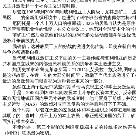
1952
年由矿工主导
,
工人们尝试把革命引向革命社会主义但未
民主并激发起一个社会主义过渡时期。
尽管在
1985
年到
2000
年间玻利维亚工人阶级，尤其是矿工，
民区
――
的全新组织环境中，也进到了科恰班巴省的査佩尔古柯种
厄阿托是一个八十万人口的棚屋镇，
82%
的居民自认为是原住
们尽管带着职业性的憔悴，在公众会议上，他们对全球资本化的当
前矿工们然后会就他们认识的厄阿托群众运动最佳斗争途径做
强权斗争前线的人。
我确信，这种底层工人的好战的激进文化传统，即使在新自由
斗争必须调整自身。
当代玻利维亚激进主义下面的另一主要传统与玻利维亚的历
共和国成立以来的内部殖民种族关系的抗争和本土激进主义。
如历史学家布鲁克莱森所写：“
1781
年
[
艾美拉土族英雄
]
图帕
是这些故事，在近十年的大部分时间里，激励了当代土族激进分子
最近的反叛领袖们就自视为这种卷土重来的一部分。
虽然在上两个世纪中某些时期革命马克思主义和本土反叛运动
于是，
2000
年到
2005
年间左翼本土斗争的反资本主义、反帝
军方无情地镇压国内手无寸铁的示威者时，他们置身于前线，并设
主义运动（
MAS
）的激烈对立而又复杂的选举胜利打下了基础。
这个时期，尽管在无数的左派团体和本土组织之间存在着明
其明了的，当时，成千上万的本土农民，非正规经济里的劳工，矿
面实行根本变革。
不幸的是，第三个影响玻利维亚极端主义的传统多次伤害
（
MNR
）联系最为密切。