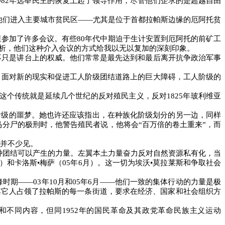
982
年选举民主的恢复上起了领导作用，尽管他们企求的是超越自由
他们进入主要城市贫民区
――
尤其是位于首都拉帕斯边缘的厄阿托贫
里参加了许多会议。有些
80
年代中期迫于生计安置到厄阿托的前矿工
析，他们这种介入会议的方式给我以无以复加的深刻印象。
不只是讲台上的权威。他们常常是最先达到和最后离开抗争政治军事
。面对新的现实和促进工人阶级团结道路上的巨大障碍，工人阶级的
这个传统就是延续几个世纪的反对殖民主义，反对
1825
年玻利维亚
阶级的噩梦。她也许还应该指出，在种族化阶级划分的另一边，同样
马分尸的极刑时，他警告殖民者说，他将会“百万倍的卷土重来”，而
并不少见。
种团结可以产生的力量。左翼本土力量奋力反对自然资源私有化，当
）和卡洛斯•梅萨（
05
年
6
月）。这一切为埃沃•莫拉莱斯和争取社会
峰时期
――03
年
10
月和
05
年
6
月
――
他们一致的集体行动的力量是极
其它人占领了拉帕斯的每一条街道，要求在经济、国家和社会组织方
和不同内容，但同
1952
年的国民革命及其政党革命民族主义运动