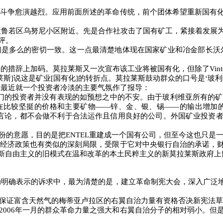
斗争愈演越烈。应用前面所述的革命传统，前个团体希望重新国有
欧鲁若区乌努尼小区附近。先是合作社攻击了国有矿工，紧接着发展
评。
间是多么的密切一致。这一点最清楚地体现在国家矿业和冶金部长沃
图的措辞上加码。莫拉莱斯又一次宣布该工业将被国有化，但除了
Vin
莱斯
]
说这是矿业
[
国有化
]
的转折点。莫拉莱斯鼓动群众的口号是‘玻
科最近就一个投资者冷淡的主要气氛作了报导：
门的投资者并没有表现的如预想之中的不安。由于玻利维亚所有的
在比较坚挺的价格和主要矿物
――
锌、金、银、锡
――
的输出增加
言论，都不会做不利于合法运作且信用良好的公司。外国矿业投资
份的意愿，目的是把
ENTEL
重建成一个国有公司，但至今这也只是
经济政策也有类似的深刻局限，受限于它对中央银行自治的承诺，
新自由主义的旧模式在温和改革的本土民粹主义的新莫拉莱斯政府上
动明确表示的诉求中，最为清楚的是，建立革命制宪大会，深入广泛
保证富含天然气的梅蒂亚卢拉区的右翼自治力量有资格否决新宪法草
2006
年一月的群众革命力量之强大和右翼自治分子的相对弱小。但