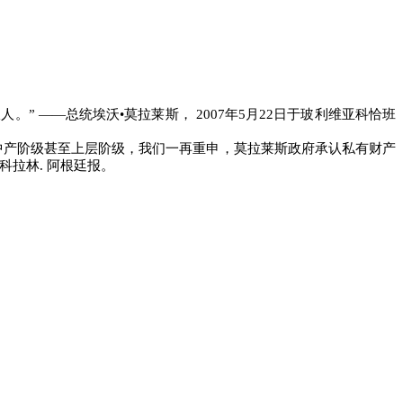
人。”
――
总统埃沃•莫拉莱斯，
2007
年
5
月
22
日于玻利维亚科恰班
中产阶级甚至上层阶级，我们一再重申，莫拉莱斯政府承认私有财产
科拉林
.
阿根廷报。