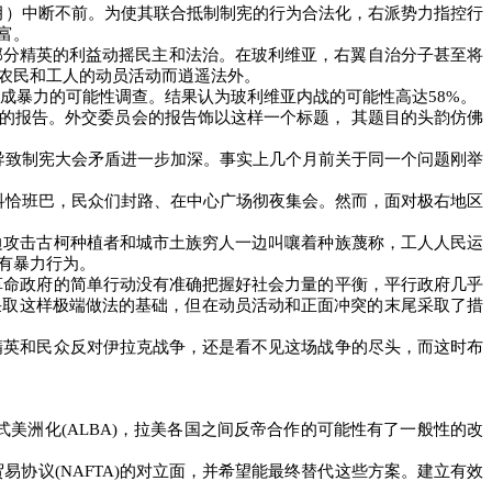
月）中断不前。为使其联合抵制制宪的行为合法化，右派势力指控行
富。
部分精英的利益动摇民主和法治。在玻利维亚，右翼自治分子甚至将
农民和工人的动员活动而逍遥法外。
成暴力的可能性调查。结果认为玻利维亚内战的可能性高达
58%
。
的报告。外交委员会的报告饰以这样一个标题，
其题目的头韵仿佛
导致制宪大会矛盾进一步加深。事实上几个月前关于同一个问题刚举
科恰班巴，民众们封路、在中心广场彻夜集会。然而，面对极右地区
边攻击古柯种植者和城市土族穷人一边叫嚷着种族蔑称，工人人民运
有暴力行为。
革命政府的简单行动没有准确把握好社会力量的平衡，平行政府几乎
采取这样极端做法的基础，但在动员活动和正面冲突的末尾采取了措
精英和民众反对伊拉克战争，还是看不见这场战争的尽头，而这时布
式美洲化
(ALBA)
，拉美各国之间反帝合作的可能性有了一般性的改
贸易协议
(NAFTA)
的对立面，并希望能最终替代这些方案。建立有效