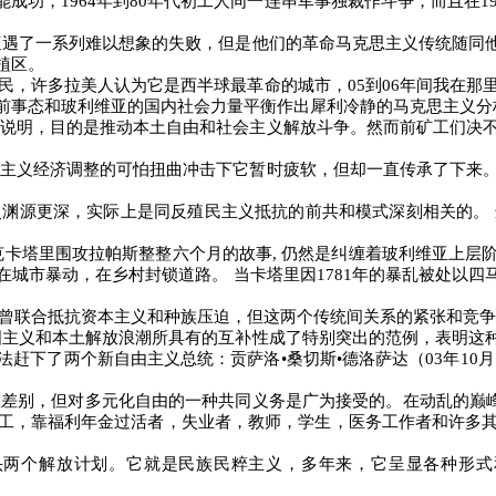
能成功，
1964
年到
80
年代初工人同一连串军事独裁作斗争，而且在
1
遭遇了一系列难以想象的失败，但是他们的革命马克思主义传统随同
植区。
民，许多拉美人认为它是西半球最革命的城市，
05
到
06
年间我在那
前事态和玻利维亚的国内社会力量平衡作出犀利冷静的马克思主义分
说明，目的是推动本土自由和社会主义解放斗争。然而前矿工们决
主义经济调整的可怕扭曲冲击下它暂时疲软，但却一直传承了下来
史渊源更深，实际上是同反殖民主义抵抗的前共和模式深刻相关的。
克卡塔里围攻拉帕斯整整六个月的故事
,
仍然是纠缠着玻利维亚上层
在城市暴动，在乡村封锁道路。
当卡塔里因
1781
年的暴乱被处以四
曾联合抵抗资本主义和种族压迫，但这两个传统间关系的紧张和竞争
国主义和本土解放浪潮所具有的互补性成了特别突出的范例，表明这
法赶下了两个新自由主义总统：贡萨洛•桑切斯•德洛萨达（
03
年
10
月
显差别，但对多元化自由的一种共同义务是广为接受的。在动乱的巅
工，靠福利年金过活者，失业者，教师，学生，医务工作者和许多
头两个解放计划。它就是民族民粹主义，多年来，它呈显各种形式