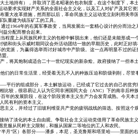
大土地持有），并取消了恶名昭著的包衣制度，在这个制度下，本
运动要求实现财产关系的全面社会主义化，以及工人对矿产及其它资
布重大改革措施，然而那以后，革命民族主义运动党立刻利用美帝
军队重建为镇压矿工的工具。
，通过
1964
年的右翼军事政变，当局发展出一套精心设计的分而治之
利益分配而整合起来。
相当程度上从民族民粹主义的包袱中解脱出来，他们还是未能形成一
封锁和街头示威时期同议会外活动团结一致的早期历史，此时正好填
革的党派，为赢得选举而讨好城市中产阶级。这一点再明显不过的证
结盟。
产，将其炮制成适合二十一世纪现实的新杂烩。政府接纳了一些本
在他们的日常生活里，经受着无孔不入的种族压迫和阶级剥削，尽管
――
平行的组成部分，本土解放运动，已经成了它过去的自己的贫穷
两相比较，很容易让人认为它同非洲国民大会（
ANC
）下的南非后种
一百年的发展阶段，在这个阶段资本主义生产力会发育成熟。今天本
土人民有利的资本主义。
克思主义，并经过了旧玻利维亚共产党的疲弱战线的筛选。按照这个
接纳了淡化的本土自由观。争取社会主义运动党借用了革命民族主
愿意服从民粹主义限制，和服从国家二等地位的工人和农民。
“半月”区）各部分
――
潘多，本尼，圣克鲁斯和塔里哈
――
里面的