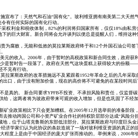
施宣布了：天然气和石油“国有化”。玻利维亚拥有南美第二大天然
统令有任何实际的国有化行动。
开采权利金和税收体制，
82%
的利润将归国家所有，仅仅
18%
由私营
地下的巨大财富。新合同将会允许谈判以便总是提醒人们，维持这种
指责为腐败，无能和低效的莫拉莱斯政府终于和
12
个外国石油公司签
廷。
美元的收入。
2006
年，由于暂时的高税政策和新合同生效，政府获
少是暂时告一段落了。政府在天然气这块蛋糕上获得较大的份额
―
还不见有行动。
至莫拉莱斯政府的改革措施远不及紧跟着
1952
年革命之后的几年采取
的出口，由于没有附加价值，现在的高价将不可避免的在某段时间后
不是真的。
新合同要求
YPFB
不投资、不承担风险和责任，仅监督碳
供给，这两者将为玻政府带来可观的收入增加，但是也巩固了不经
新矿业政策相比下只会更加糟糕。在
2005
年
12
月选举前的准备阶段
而去推动跨国公司和小资产矿业合作社的特权阶层部分达成“风险分担
藏地，位于山塔克鲁斯的东部低洼部分。莫拉莱斯政府与印度巨头金
分经济学家们认为此协议的条款造就了一场对玻利维亚资源的真正的
很大程度上是由于中国经济的庞大扩张而推动的。举例来说，
2006
年