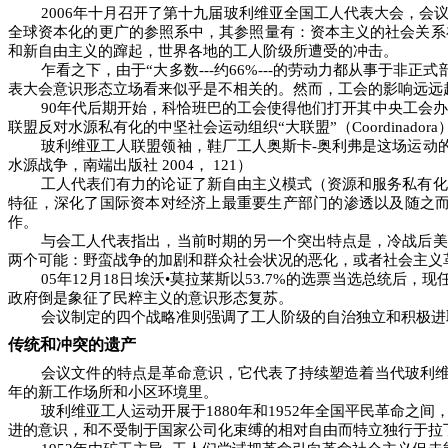
2006
年十月召开了第十九届玻利维亚全国工人代表大会，会议
全球资本化的更广的参照系中，其参照量有：资本主义的社会关系
和新自由主义的蹿起，世界各地的工人阶级所遭受的冲击。
乍看之下，由于“大多数
---
约
66%---
的劳动力都从事于非正式
表大会意识形态立场看来似乎是不相关的。然而，工会的影响远远
90
年代后期开始，科恰班巴的工会使得他们打开其中央工会办
联盟反对水源私有化的中坚社会运动组织“大联盟”（
Coordinadora
玻利维亚工人联盟领袖，鞋厂工人奥斯卡
-
奥利弗是这场运动
水源战争，南端出版社
2004
，
121
）
工人代表们有力的论证了新自由主义模式（资源和服务私有化
特征，深化了国际资本对经济上最重要生产部门的渗透以及随之
作。
与会工人代表指出，当前时期的另一个突出特点是，冷战后美
两个可能：野蛮战争的加剧和群众社会状况的恶化，或者社会主义
05
年
12
月
18
日埃沃•莫拉莱斯以
53.7%
的选票当选总统后，现
政府倒是象征了民粹主义的意识形态复苏。
会议制定的四个战略准则强调了工人阶级的自治独立和积极进
传统和冲突的遗产
会议文件的特点是革命意识，它代表了持续塑造着当代玻利
年的新工作场所和小区环境里。
玻利维亚工人运动开展于
1880
年和
1952
年全国平民革命之间
进的意识，和不受制于国家公司化束缚的相对自由而特立独行于拉