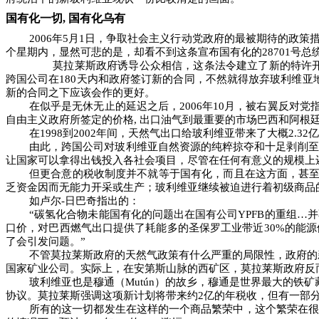
国有化一切
,
国有化乌有
2006
年
5
月
1
日，争取社会主义行动党政府的最被期待的政策措
个星期内，显然可悲的是，却看不到这条宣布国有化的
28701
号总
莫拉莱斯政府诱导公众相信，这条法令建立了新的特许
跨国公司在
180
天内和政府签订新的合同，不然就得放弃玻利维亚
新的合同之下应该会作的更好。
在似乎是无休无止的延迟之后，
2006
年
10
月，被右翼反对党
自由主义政府所签定的价格
,
出口油气到最重要的市场巴西和阿根
在
1998
到
2002
年间，天然气出口给玻利维亚带来了大概
2.32
亿
由此，跨国公司对玻利维亚自然资源的纯粹掠夺和十足剥削至
让国家可以拿得出钱投入各社会项目，尽管在任何有意义的规模上
但更合意的税收制度并不就等于国有化，而且在这方面，甚
乏资金因而无能力开采或生产；玻利维亚继续被迫进行着初级商品
如卢尔
-
日巴奇指出的：
“碳氢化合物未能国有化的问题出在国有公司
YPFB
的重组…并
口价，对巴西燃气出口提供了耗能多的圣保罗工业带近
30%
的能源
了会引发问题。”
不管莫拉莱斯政府的天然气政策有什么严重的局限性，政府的
国家矿业公司。实际上，在安第斯山脉的西矿区，莫拉莱斯政府反
玻利维亚也是穆通（
Mut
ú
n
）的故乡，穆通是世界最大的铁矿
协议。莫拉莱斯强调这项新计划将带来约
2
亿的年税收，但有一部
所有的这一切都发生在这样的一个商品繁荣中，这个繁荣在