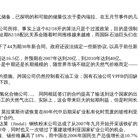
气储备，已探明的和可能的储量仅次于委内瑞拉。在五月节事件的几
公司所得。事实上这个
82/18
开的算法只是个过渡政策，目的是强制
短期
82/18
配比关系会随着时间推移越来越难，而国际石油巨头们在
下了
44
为期
30
年新合同。政府还设法搞定一些新协议
,
以高于前任新
利达
16.5
亿，并预期在
2007
年达到
20
亿，到
2010
年达到
40
亿。
―
是中期还是长期规模的，随世界市场不稳定的天然气价格而定
――
的措施。跨国公司仍然控制着石油工业；国有石油公司
YPFB
仍旧缺
下跌。
氢化合物公司…。
同阿根廷签订的合约提高了输送到这个国家的出
加工的天然气出口。实际上，这会带来巨大的短期利益，但是时间长
，莫拉莱斯许诺恢复在
80
年代中后期采矿业私有化时荒废的玻维利亚
”合约。
达莱（
Jindal
）钢铁粉末公司达成了从
2007
年九月开始开采该铁矿的
掠夺，同时也又一次错过了重建玻维利亚国家矿业公司的机会。
镍、锡价格飙高了
18%
，而中国在
2006
年国民生产总值增长达
10.7%