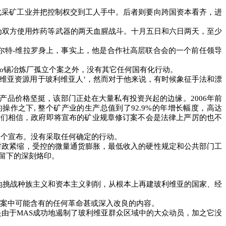
化采矿工业并把控制权交到工人手中。后者则要向跨国资本看齐，进
为双方使用炸药等武器的两天血腥战斗。十月五日和六日两天，至少
尔特
-
维拉罗身上，事实上，他是合作社高层联合会的一个前任领导
to
锡冶炼厂孤立个案之外，没有其它任何国有化行动。
利维亚资源用于玻利维亚人’，然而对于他来说，有时候象征手法和漂
矿产品价格坚挺，该部门正处在大量私有投资兴起的边缘。
2006
年前
的操作之下
,
整个矿产业的生产总值到了
92.9%
的年增长幅度，高达
者们相信，政府即将宣布的矿业规章修订案不会是法律上严厉的也不
一个宣布。没有采取任何确定的行动。
财政紧缩，受控的微量通货膨胀，最低收入的硬性规定和公共部门工
留下的深刻烙印。
地挑战种族主义和资本主义剥削，从根本上再建玻利维亚的国家、经
案中可能含有的任何革命甚或深入改良的内容。
是由于
MAS
成功地遏制了玻利维亚群众区域中的大众动员，加之它没