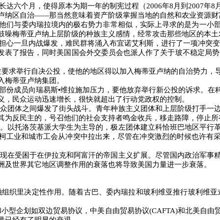
长达六个月，使得原本为期一年的制宪过程（
2006
年
8
月到
2007
年
8
卢纳区自治
――
那当然意味着资产阶级掌握当地的自然和农业资源财
时，他们与委内瑞拉境内的极右势力非常相似，实际上寻求的是为一小
鼓噪梅蒂亚卢纳上层阶级的种族主义感情，经常攻击那些地区的本土
担心一旦内战爆发，难民群将涌入布宜诺艾利斯，进行了一项冲突变
发表了报告，同时美国国会外交委员会也派人作了关于玻不稳定局势
拉要求举行自决公投，使他的地区得以加入梅蒂亚卢纳的自治势力，
入梅蒂亚卢纳集团。
部份成员向瑞易斯•维拉施加压力，要他放弃举行新公投的诉求。在
义，民众运动迅速增长，很快就超出了行动党政权的控制。
众团体之间爆发了街头战斗。青年种族主义团体和上层阶级打手一
其为反民主的，号召他们的社会支持者鸣金收兵，移走路障，停止所
。以托洛茨基派大学生为主导的，极左团体建立科恰班巴地区平行
柯工业和城市工会从冲突中拉出来，尽管在冲突激烈的时候也许有
现在受困于在伊拉克和阿富汗的帝国主义扩展。尽管国内政治军事
洲及世界其它地区调整作用的衰落也将导致美国力量进一步衰落。
融组织里决定性作用。随着古巴、委内瑞拉和玻利维亚推行玻利维亚
和小型企划如双边贸易协议，中美自由贸易协议
(CAFTA)
和北美自由