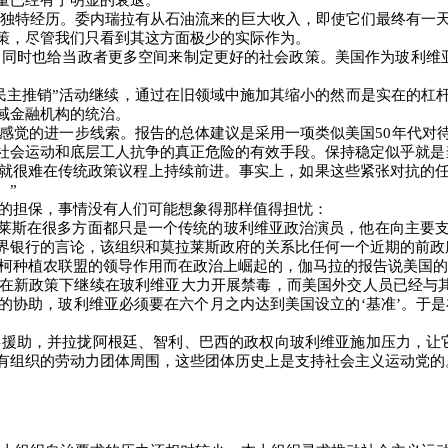
量已经有了明显的衰退。
独特经历。委内瑞拉有从石油流来的巨大收入，即使它们最终有一
策，尽管我们只看到其这方面极少的实际作为。
，同时也给当政者更多空间来制定更好的社会政策。美国作为玻利维
民主推销”活动继续，通过在旧领域中施加其缩小的然而是实在的杠
域金融机构的统治。
感觉的进一步线索。报告的总体建议是采用一项类似美国
50
年代对
社会运动和底层工人抗争的真正危险的有效手段。保持稳定似乎就是
国就很难在传统政策议程上持续前进。事实上，如果这些紧张对抗的
。”
的担保，事情没有人们可能想象得那样值得担忧：
拉莱斯在很多方面都只是一个传统的玻利维亚政治演员，他在向主要
界银行的言论，该组织和莫拉莱斯政府的关系比任何一个近期的前政
柯种植农联盟的领导作用而在政治上崛起的，伽马拉的报告说美国的
员在新政策下继续在玻利维亚大力开展禁毒，而美国外交人员已经与
的协助，玻利维亚必须要在六个月之内达到美国设立的‘基准’。于是
事援助，并拉拢阿根廷、智利、巴西的政权向玻利维亚施加压力，让
有组织的劳动力团体周围，这些团体历史上是支持社会主义运动党的