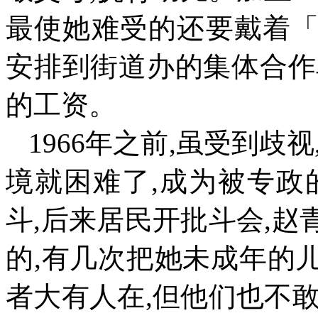
最使她难受的还要戴着
安排到街道办的集体合作
的工资。
1966
年之前
,
虽受到歧视
境就困难了
,
成为被专政
斗
,
后来居民开批斗会
,
赵
的
,
有几次把她未成年的
者大有人在
,
但他们也不