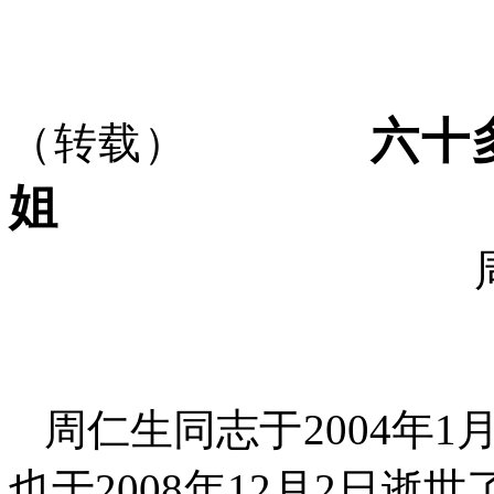
六十
（转载）
姐
周仁生同志于
2004
年
1
也于
2008
年
12
月
2
日逝世