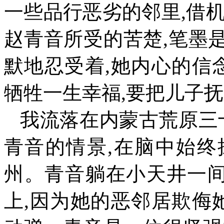
一些品行恶劣的邻里
,
借
赵青音所受的苦楚
,
笔墨
默地忍受着
,
她内心的信
牺牲一生幸福
,
要把儿子抚
我流落在内蒙古荒原三
青音的情景
,
在脑中始终
州。青音躺在小天井一
上
,
因为她的恶邻居欺侮