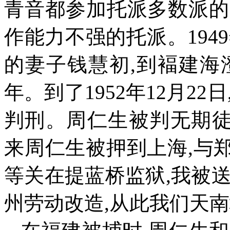
青音都参加托派多数派的
作能力不强的托派。
1949
的妻子钱慧初
,
到褔建海
年。到了
1952
年
12
月
22
日
判刑。周仁生被判无期
来周仁生被押到上海
,
与
等关在提蓝桥监狱
,
我被
州劳动改造
,
从此我们天南