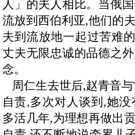
人」的夫人相比。当俄国
流放到西伯利亚
,
他们的
夫到流放地一起过苦难
丈夫无限忠诚的品德之外
念。
周仁生去世后
,
赵青音与
自责
,
多次对人谈到
,
她没
多活几年
,
为理想再做出
自责
,
还不断地说牵累儿