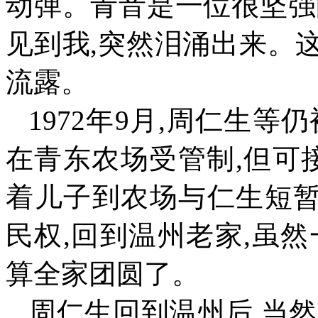
动弹。青音是一位很坚强
见到我
,
突然泪涌出来。
流露。
1972
年
9
月
,
周仁生等仍
在青东农场受管制
,
但可
着儿子到农场与仁生短
民权
,
回到温州老家
,
虽然
算全家团圆了。
周仁生回到温州后
,
当然