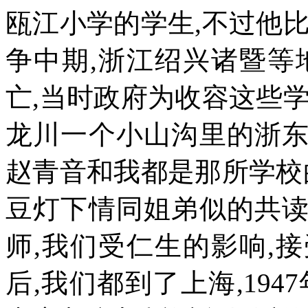
瓯江小学的学生
,
不过他
争中期
,
浙江绍兴诸暨等
亡
,
当时政府为收容这些
龙川一个小山沟里的浙
赵青音和我都是那所学校
豆灯下情同姐弟似的共
师
,
我们受仁生的影响
,
接
后
,
我们都到了上海
,1947