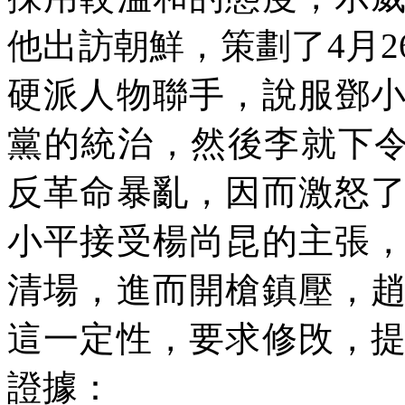
他出訪朝鮮，策劃了4月2
硬派人物聯手，說服鄧
黨的統治，然後李就下令
反革命暴亂，因而激怒
小平接受楊尚昆的主張
清場，進而開槍鎮壓，
這一定性，要求修攺，
證據：