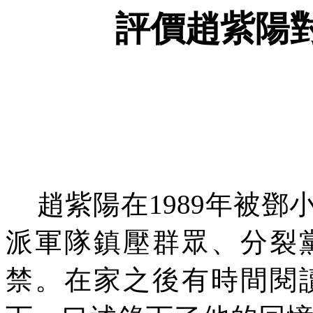
評價趙紫陽
趙紫陽在1989年被
派軍隊鎮壓群眾、分裂
禁。在家之後有時間閱