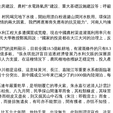
性住房建設、農村“水電路氣房”建設、重大基礎設施建設等；呼籲
鄉村，村民喝完地下水後，開始用漂白粉過濾山澗河水飲用。環保諮
情的兩大因素。我們將逐漸喪失應有的抗災能力”。河南人均擁
水利工程大多遭擱置或荒廢。現在中國農村渠道灌溉利用率只有
人民大學教授鄭風田說：“國家的投資都在大江大河的治理上，反
部門的資料顯示，目前全國18.5億畝耕地，有灌溉條件的只有8.3
2億多畝。”張永琪批評盲目追逐經濟發展乃水利欠賬的深層原
和人力支援。在這種情況下，農民種地收穫缺乏穩定性，投入產
冰川都是這樣。這意味黃河、長江、嘉陵江等重要水系都面臨著
十分突出。新中國成立50年來已減少了約1000個內陸湖泊，每
陝地區連年嚴重乾旱，是明朝覆亡的導火索。朱永嘉引述清人計雲計
木枯焦。八九月間，民爭採山間蓬草而食，其粒類糠皮，其味苦
終而樹皮又盡矣，則又掘其山中石塊（朱注：即觀音土）而食，
，而搶掠無遺矣，有司亦不能禁治，間有獲者，亦恬不知怪，
。比五六七年間，放劫千里，出沒無方，此則所謂流寇也。迨至