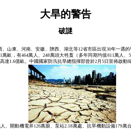
大旱的警告
破謎
、山西、山東、河南、安徽、陝西、湖北等12省市區出現30年一遇的
421萬畝，有464萬人、248萬頭大牲畜（多年同期均值811萬
達1.6億畝。中國國家防汛抗旱總指揮部曾於2月5日宣佈啟動
萬人、開動機電井126萬眼、泵站2.18萬處、抗旱機動設備179