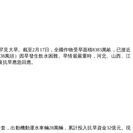
罕見大旱。截至2月17日，全國作物受旱面積8383萬畝，已接近
人、538萬頭）因旱發生飲水困難。旱情最嚴重時，河北、山西、江
Ⅰ級抗旱應急回應。
萬台套，出動機動運水車輛28萬輛，累計投入抗旱資金32億元。現