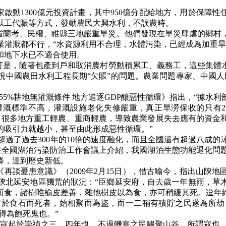
家啟動1300億元投資計畫，其中950億分配給地方，用於保障
以工代賑等方式，發動農民大興水利，不誤農時。
報導河南省蘭考、民權、睢縣三地嚴重旱災。他們發現在旱災肆虐的
業灌溉都不行，“水資源利用不合理，水體污染，已經成為加重旱
和地下水已不適合使用。
可是，隨著包產到戶和取消農村勞動積累工、義務工，這些集體
正視中國農田水利工程長期“欠賬”的問題。農業問題專家、中國
55%耕地無灌溉條件 地方追逐GDP釀惡性循環
》
指出，“據水利
灌溉標準不高，灌溉設施老化失修嚴重，真正旱澇保收的只有
小，很多地方重工輕農、重商輕農，導致農業發展失去應有的資金
的吸引力就越小，甚至由此形成惡性循環。”
了過去300年的10倍的速度融化，而且全國還有超過八成的
賢在全國湖泊污染防治工作會議上介紹，我國湖泊生態功能退化問題
降，達到歷史新低。
《
再談憂患意識
》
（2009年2月15日），借古喻今，指出山
陝北延安地區饑荒的狀況：“臣鄉延安府，自去歲一年無雨，草
而食，諸樹唯榆皮差善，雜他樹皮以為食，亦可稍緩其死。迨年
甘於食石而死者，始相聚而為盜，而一二稍有積貯之民遂為所劫
得為飽死鬼也。”
自寇起於崇禎之三、四年也，不過饑寒之民嘯聚山谷，所謂寇也