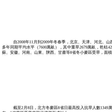
自2008年11月到2009年冬春季，北京、天津、河北
多年同期平均水平（7600萬畝），其中重旱2679萬畝，乾枯
蘇、安徽、河南、山東、陝西、甘肅等8省冬小麥區受旱，面積高
截至2月8日，北方冬麥區8省日最高投入抗旱人數1349