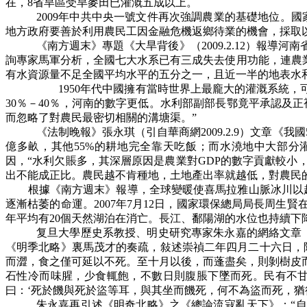
在，8省旱區受旱麥田已灌溉五成以上。
2009年中共中央一號文件再次強調農業的基礎地位。國
地方政府要善於利用農民工因金融危機返鄉待業的機會，採取
《南方週末》專題
《
大旱背後
》
（2009.2.12）
詢專家馬軍分析，全國七大水系已有三成失去使用功能，連農
有水資源量不足全國平均水平的五分之一，且近一半的地表水
1950年代中國擁有當時世界上最龐大的灌溉系統，
30％－40％，河南的數字更低。水利部副部長鄂竟平承認及
而忽略了對農民最密切相關的溝塘渠。”
《法制晚報》張永琪（引自華商網2009.2.9）文章
《
我國
億多畝，其他55%的耕地完全靠天吃飯；而水澆地中大部分
因，“水利欠賬多，其深層原因是農業對GDP的數字貢獻較
出不能成正比。農民越不肯種地，土地產出率就越低，對農民
根據《南方週末》報導，全球變暖使喜馬拉雅山脈冰川以超過
逐漸枯萎的命運。2007年7月12日，國家環保總局局長周生
年平均有20個天然湖泊在消亡。長江、鄱陽湖的水位也持續下
复旦大學歷史系教授、明史研究專家朱永嘉的網絡文章
《明季北略》裏馬茂才的奏疏，敍述崇禎二年四月二十六日，
而澀，食之僅可延以不死。至十月以後，而蓬盡矣，則剝樹皮
石性冷而味腥，少食輒飽，不數日則腹脹下墜而死。民有不
曰：‘死於饑與死於盜等耳，與其坐而饑死，何不為盜而死，猶
朱永嘉再引述《明奇北略》之《總論流寇亂天下》：“