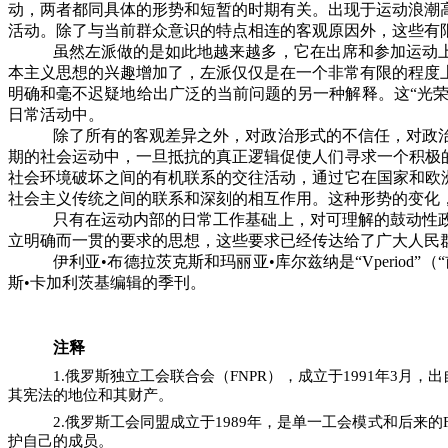
动，两者都同具体的形势和短暂的时期有关。出现于运动浪潮
活动。除了与当前群众意识的特点相连的客观原因外，这些有
虽然左派做的是如此地越来越多，它在出席和参加运动
本主义思想的兴趣增加了，左派仅仅是在一个非常有限的程度
明确和毫不迟疑地给出广泛的当前问题的另一种解释。这
“
光
日常活动中。
除了所有的客观差异之外，对政治形式的不信任，对政
期的社会运动中，一旦抵抗的真正逻辑促使人们寻求一个积极
社会环境破坏之间的有机联系的交往活动，通过它在国家和欧
社会主义传统之间的联系和深刻的相互作用。这种形势的变化
只有在运动内部的日常工作基础上，对可理解的鼓动性
立明确而一贯的要求的思想，这些要求已经传达给了广大人民
伊利亚•布德拉茨克斯和玛丽亚•库尔兹纳是“
Vperiod
”（
斯•卡加利茨基编辑的季刊。
注释
1.
俄罗斯独立工会联合会（
FNPR
），成立于
1991
年
3
月，出
其宪法的地位和其财产。
2.
俄罗斯工会同盟成立于
1989
年，是单一工会模式和后来的
护自己的成员。