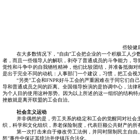
些较健
在大多数情况下，“自由”工会把企业的一个积极工人少
者，而且一些领导人的解职，剥夺了普通成员的斗争能力，导
觉性和斗争中的自我牺牲精神，他们比较团结，并准备抵御对
是出于完全不同的动机：人事部门一个建议，习惯，把工会视
“另类”工会和
FNPR
好斗工会的严重困难在于同它们自己
导和普通成员之间的距离。全国领导扮演的是协调中心，法律
为个人目的使用这种形势。因为以上所述的这一组织的结构特
挫败就是离开联盟的工会自治。
社会主义运动
并非偶然的是，劳工关系的稳定和工会的觉醒同对社会
织，科学和文化组织，养老保险制度，代表巨额公共财产的所
第一次打击来自于修改劳工法例，并同时限制民主自由
怒”事件中保证其统治并使镇压合法化。