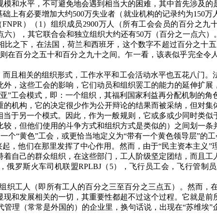
规模和水平，不可避免地会遇到相当大的困难，其中首先涉及的
基础上有必要增加大约
500
万失业者（就业机构的记录约为
150
万
（
FNPR
）（
1
）组织成员
2900
万人（所有工会会员的百分之九
点六），其它联合会和独立组织大约还有
50
万（百分之一点六）
相比之下，在法国，荷兰和西班牙，这个数字不超过百分之十五
则在百分之五十和百分之九十之间。乍一看，该表似乎完全令
，而且相关的组织形式，工作水平和工会活动水平也五花八门。
此外，这些工会的影响，它们动员和组织罢工的能力的延伸扩展
维亚”工会模式，即：一个组织，其福利国家利益再分配机制的角
重的机构，它的决定很少作为公开辩论的结果而被采纳，但对集
相当于另一个模式。因此，作为一般规则，它或多或少同时类似于
比较，但他们使用的斗争方式和组织方式是类似的）之间划一条
一个“黄色”工会，或更恰当地定义为“带有一个黄色领导层”的
兴起，他们在那里发挥了中心作用。然而，由于“民主资本主义
持着自己的群众组织，在这些部门，工人阶级坚定团结，而且工
，俄罗斯火车司机联盟
RPLBJ
（
5
），飞行员工会，飞行管制员
组织工人（即所有工人的百分之三至百分之三点五）。然而，
显现和发展相关的一切，其重要性都超不过这个过程。它就是前
代管理（常常是外国的）的企业里，换句话说，出现在“苏维埃”