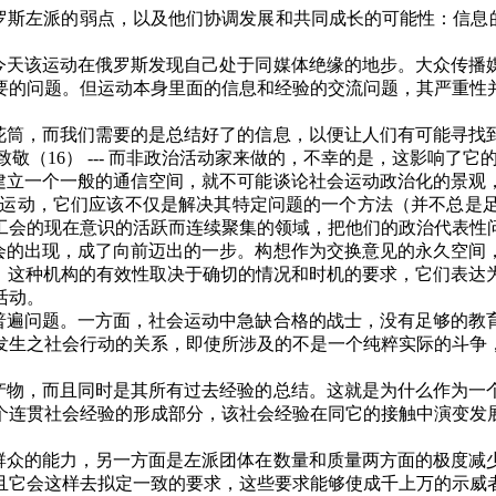
罗斯左派的弱点，以及他们协调发展和共同成长的可能性：信息
今天该运动在俄罗斯发现自己处于同媒体绝缘的地步。大众传播
要的问题。但运动本身里面的信息和经验的交流问题，其严重性
花筒，而我们需要的是总结好了的信息，以便让人们有可能寻找
致敬（
16
）
---
而非政治活动家来做的，不幸的是，这影响了它
建立一个一般的通信空间，就不可能谈论社会运动政治化的景观
运动，它们应该不仅是解决其特定问题的一个方法（并不总是
工会的现在意识的活跃而连续聚集的领域，把他们的政治代表性
会的出现，成了向前迈出的一步。构想作为交换意见的永久空间
。这种机构的有效性取决于确切的情况和时机的要求，它们表达
活动。
普遍问题。一方面，社会运动中急缺合格的战士，没有足够的教
发生之社会行动的关系，即使所涉及的不是一个纯粹实际的斗争
产物，而且同时是其所有过去经验的总结。这就是为什么作为一
个连贯社会经验的形成部分，该社会经验在同它的接触中演变发
群众的能力，另一方面是左派团体在数量和质量两方面的极度减
且它会这样去拟定一致的要求，这些要求能够使成千上万的示威