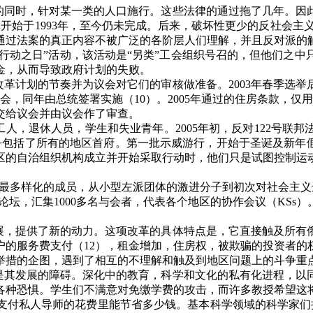
的同时，针对某一类的人口施行。这些法律的通过拖了几年。因
革开始于
1993
年，至今仍未完成。后来，破坏性更少的反社会主义
通过法案的真正内容不被广泛的各阶层人们理解，并且反对派的
行动之日”活动，该活动是“另类”工会组织号召的，但他们之
金，从而导致政府计划的失败。
改革计划的节奏并为议会对它们的审核做准备。
2003
年春季选举
会，同年由总统签署实施（
10
）。
2005
年通过的住房条款，仅用
交给议会并由议会作了审查。
工人，退休人员，学生和失业青年。
2005
年初，反对
122
号联邦
乎包括了所有的地区首府。第一批示威游行，开始于圣诞及新年假
区的自治组织机构成立并开始采取行动时，他们只是试图控制运
了最多样化的成员，从小型左派团体的激进分子到初次对社会主
论坛，汇集
1000
多名与会者，代表各个地区的协作会议（
KSs
）
展，提供了新的动力。这项改革的具体特点是，它直接触及所有
户的服务费支付（
12
），租金增加，住房权，被欺骗的投资者的
举措的企图，遇到了相互的不理解和触及到地区问题上的斗争重
是其发展的障碍。深化中的教育，科学和文化的私有化进程，以
各种恐惧。学生们不满意对免缴学费的攻击，而许多教授希望这
支付私人导师的花费里能节省多少钱。基本科学领域的科学家们