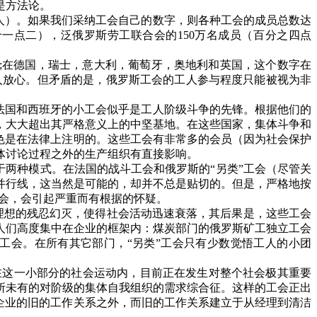
是方法论。
人）。如果我们采纳工会自己的数字，则各种工会的成员总数达
十一点二），泛俄罗斯劳工联合会的
150
万名成员（百分之四点
。
;
在德国，瑞士，意大利，葡萄牙，奥地利和英国，这个数字在
人放心。但矛盾的是，俄罗斯工会的工人参与程度只能被视为非
法国和西班牙的小工会似乎是工人阶级斗争的先锋。根据他们的
，大大超出其严格意义上的中坚基地。在这些国家，集体斗争和
色是在法律上注明的。这些工会有非常多的会员（因为社会保护
体讨论过程之外的生产组织有直接影响。
两种模式。在法国的战斗工会和俄罗斯的“另类”工会（尽管关
并行线，这当然是可能的，却并不总是贴切的。但是，严格地按
工会，会引起严重而有根据的怀疑。
”理想的残忍幻灭，使得社会活动迅速衰落，其后果是，这些工会
人们高度集中在企业的框架内：煤炭部门的俄罗斯矿工独立工会
工会。在所有其它部门，“另类”工会只有少数觉悟工人的小团
在这一小部分的社会运动内，目前正在发生对整个社会极其重要
所未有的对阶级的集体自我组织的需求综合征。这样的工会正出
企业的旧的工作关系之外，而旧的工作关系建立于从经理到清洁