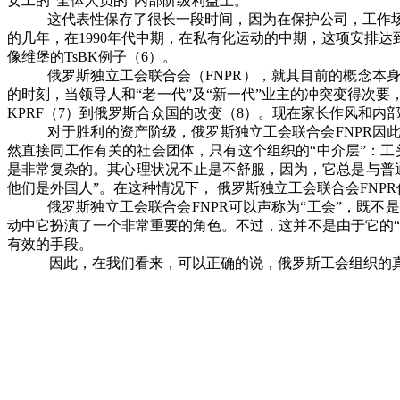
女工的“全体人员的”内部阶级利益上。
这代表性保存了很长一段时间，因为在保护公司，工作
的几年，在
1990
年代中期，在私有化运动的中期，这项安排达到
像维堡的
TsBK
例子（
6
）。
俄罗斯独立工会联合会（
FNPR
），就其目前的概念本
的时刻，当领导人和“老一代”及“新一代”业主的冲突变得次
KPRF
（
7
）到俄罗斯合众国的改变（
8
）。现在家长作风和内
对于胜利的资产阶级，俄罗斯独立工会联合会
FNPR
因
然直接同工作有关的社会团体，只有这个组织的“中介层”：
是非常复杂的。其心理状况不止是不舒服，因为，它总是与普
他们是外国人”。在这种情况下， 俄罗斯独立工会联合会
FNPR
俄罗斯独立工会联合会
FNPR
可以声称为“工会”，既不
动中它扮演了一个非常重要的角色。不过，这并不是由于它的
有效的手段。
因此，在我们看来，可以正确的说，俄罗斯工会组织的