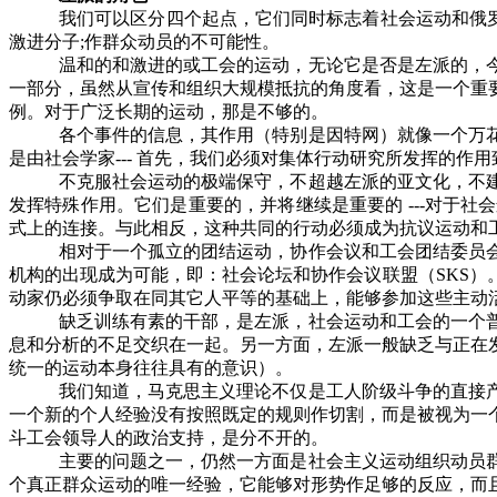
我们可以区分四个起点，它们同时标志着社会运动和俄
激进分子
;
作群众动员的不可能性。
温和的和激进的或工会的运动，无论它是否是左派的，
一部分，虽然从宣传和组织大规模抵抗的角度看，这是一个重
例。对于广泛长期的运动，那是不够的。
各个事件的信息，其作用（特别是因特网）就像一个万
是由社会学家
---
首先，我们必须对集体行动研究所发挥的作用
不克服社会运动的极端保守，不超越左派的亚文化，不
发挥特殊作用。它们是重要的，并将继续是重要的
---
对于社会
式上的连接。与此相反，这种共同的行动必须成为抗议运动和
相对于一个孤立的团结运动，协作会议和工会团结委员
机构的出现成为可能，即：社会论坛和协作会议联盟（
SKS
）
动家仍必须争取在同其它人平等的基础上，能够参加这些主动
缺乏训练有素的干部，是左派，社会运动和工会的一个
息和分析的不足交织在一起。另一方面，左派一般缺乏与正在
统一的运动本身往往具有的意识）。
我们知道，马克思主义理论不仅是工人阶级斗争的直接
一个新的个人经验没有按照既定的规则作切割，而是被视为一
斗工会领导人的政治支持，是分不开的。
主要的问题之一，仍然一方面是社会主义运动组织动员
个真正群众运动的唯一经验，它能够对形势作足够的反应，而