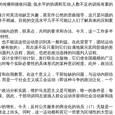
的传播和接收问题
;
低水平的协调和互动
;
人数不足的训练有素的
媒介对其活动缺乏兴趣，甚至作公然的歪曲报导，这只是问题的
并不稍减。目前的交流水平几乎不可能让人们了解具体的压制案
到倾向趋势，联系点，共同的要求和办法。今天，这一工作多半
的特性。
，也不能说这些运动意识到其一般利益。在此背景下，团结运动
足够有效的），而左派不应只看到它们自满地展示其同阶级的形
问题列入议程，因此，也把在政治选择的问题列入议程。
，设计全球行动计划，发行联合出版物，它们使全国规模的广泛
为对每个实际必要性的具体形式的某种意识程度。此外，政治活
育和自我教育。在这个意义上，干部短缺的问题，与运动内部信
，而是一个社会主义或工会运动（即这种斗争的政治泛化，一个
个政治分析实践，维护马克思主义是可能的，唯一的条件是：每
展。因此，干部培训同左派插入群众运动并获得社会活动家和战
少的增长。今天，反对公共服务的商业化的动员（
17
）无疑是一
者走上街头。同时，这一运动都和其它一些更为区域性的大型运