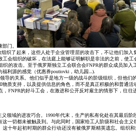
康部门。
数组织了起来，这些人处于企业管理层的攻击下，不让他们加入
致工会组织的破坏，在法庭上能够证明解职是非法的之前，使工会
组织的攻击。至于俄罗斯独立工会联合会
FNPR
的群众成员加入
为福利源的感觉（优惠券
poutiovki
，幼儿园
...).
领导的关系。他们似乎是地方一级的战斗的阶级组织，但他们
和物质支持，以及提供信息的角色，而不是真正积极的和普通活
点，
FNPR
的好斗工会，在激进和公开反对雇主的情形下，往往
主义领域的进攻巧合。
1990
年代末，生产的私有化处在其最后阶
有这一切都未被触及到。与此同时，国家给工人阶级和社会主义
。这十年起初时期的群众行动还没有被俄罗斯精英遗忘。组织和