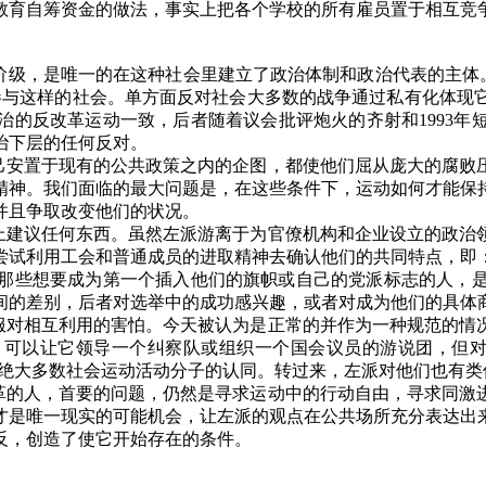
教育自筹资金的做法，事实上把各个学校的所有雇员置于相互竞
阶级，是唯一的在这种社会里建立了政治体制和政治代表的主体
参与这样的社会。单方面反对社会大多数的战争通过私有化体现
治的反改革运动一致，后者随着议会批评炮火的齐射和
1993
年
治下层的任何反对。
己安置于现有的公共政策之内的企图，都使他们屈从庞大的腐败
精神。我们面临的最大问题是，在这些条件下，运动如何才能保
并且争取改变他们的状况。
上建议任何东西。虽然左派游离于为官僚机构和企业设立的政治
尝试利用工会和普通成员的进取精神去确认他们的共同特点，即
那些想要成为第一个插入他们的旗帜或自己的党派标志的人，
间的差别，后者对选举中的成功感兴趣，或者对成为他们的具体
服对相互利用的害怕。今天被认为是正常的并作为一种规范的情
可以让它领导一个纠察队或组织一个国会议员的游说团，但对于
了绝大多数社会运动活动分子的认同。转过来，左派对他们也有类
革的人，首要的问题，仍然是寻求运动中的行动自由，寻求同激
才是唯一现实的可能机会，让左派的观点在公共场所充分表达出
反，创造了使它开始存在的条件。