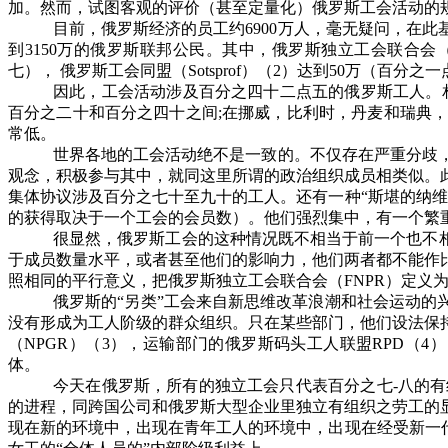
加。然而，试图客观的评价（甚至定量化）俄罗斯工会活动的
目前，俄罗斯经济的员工约
6900
万人，毫无疑问，在此
到
3150
万的俄罗斯联邦公民。其中，俄罗斯独立工会联合会
七）， 俄罗斯工会同盟（
Sotsprof
）（
2
）达到
50
万（百分之一
因此，工会活动涉及百分之四十二点五的俄罗斯工人。
百分之二十和百分之四十之间
;
在挪威，比利时，丹麦和瑞典，
常低。
世界各地的工会活动绝不是一致的。不仅存在严重分歧
观念，积极参与其中，就同这里所谓的政治组织成员相类似。
集体协议涉及百分之七十至九十的工人。还有一种“斯堪的纳
的获得取决于一个工会的会员数）。他们强烈集中，有一个繁
很显然，俄罗斯工会的这种情况既不相当于前一个也不
于成员数量水平，或者甚至他们的影响力，他们两者都不能作
照相同的平行意义，把俄罗斯独立工会联合会（
FNPR
）定义为
俄罗斯的“另类”工会来自新思维改革浪潮和社会运动的
没有形成为工人阶级的群众组织。只在某些部门，他们设法保
（
NPGR
）（
3
），运输部门的俄罗斯码头工人联盟
RPD
（
4
）
体。
今天在俄罗斯，所有的独立工会只代表百分之七
-
八的有
的进程，同跨国公司和俄罗斯大型企业里独立有组织之劳工的
现在新的环境中，出现在青年工人的环境中，出现在经受新一