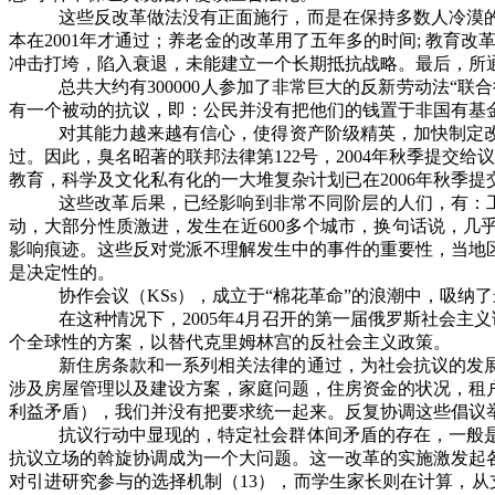
这些反改革做法没有正面施行，而是在保持多数人冷漠
本在
2001
年才通过；养老金的改革用了五年多的时间
;
教育改
冲击打垮，陷入衰退，未能建立一个长期抵抗战略。最后，所
总共大约有
300000
人参加了非常巨大的反新劳动法“联合
有一个被动的抗议，即：公民并没有把他们的钱置于非国有基
对其能力越来越有信心，使得资产阶级精英，加快制定
过。因此，臭名昭著的联邦法律第
122
号，
2004
年秋季提交给议
教育，科学及文化私有化的一大堆复杂计划已在
2006
年秋季提
这些改革后果，已经影响到非常不同阶层的人们，有：
动，大部分性质激进，发生在近
600
多个城市，换句话说，几
影响痕迹。这些反对党派不理解发生中的事件的重要性，当地
是决定性的。
协作会议（
KSs
），成立于“棉花革命”的浪潮中，吸纳
在这种情况下，
2005
年
4
月召开的第一届俄罗斯社会主义
个全球性的方案，以替代克里姆林宫的反社会主义政策。
新住房条款和一系列相关法律的通过，为社会抗议的发
涉及房屋管理以及建设方案，家庭问题，住房资金的状况，租
利益矛盾），我们并没有把要求统一起来。反复协调这些倡议
抗议行动中显现的，特定社会群体间矛盾的存在，一般
抗议立场的斡旋协调成为一个大问题。这一改革的实施激发起
对引进研究参与的选择机制（
13
），而学生家长则在计算，从