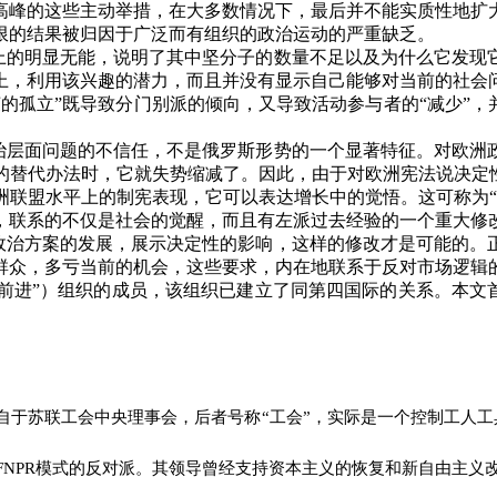
高峰的这些主动举措，在大多数情况下，最后并不能实质性地扩
限的结果被归因于广泛而有组织的政治运动的严重缺乏。
上的明显无能，说明了其中坚分子的数量不足以及为什么它发现
上，利用该兴趣的潜力，而且并没有显示自己能够对当前的社会
荣的孤立
”
既导致分门别派的倾向，又导致活动参与者的
“
减少
”
，
治层面问题的不信任，不是俄罗斯形势的一个显著特征。对欧洲
的替代办法时，它就失势缩减了。因此，由于对欧洲宪法说决定
洲联盟水平上的制宪表现，它可以表达增长中的觉悟。这可称为
，联系的不仅是社会的觉醒，而且有左派过去经验的一个重大修
政治方案的发展，展示决定性的影响，这样的修改才是可能的。
群众，多亏当前的机会，这些要求，内在地联系于反对市场逻辑
“前进”）组织的成员，该组织已建立了同第四国际的关系。本文
自于苏联工会中央理事会，后者号称
“
工会
”
，实际是一个控制工人工
FNPR
模式的反对派。其领导曾经支持资本主义的恢复和新自由主义