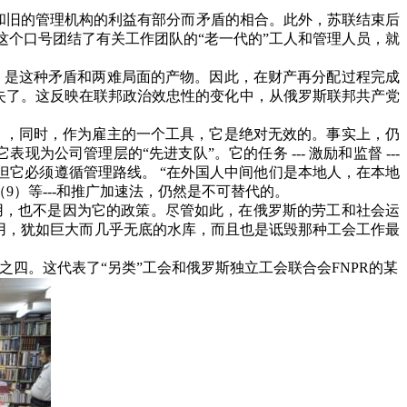
和旧的管理机构的利益有部分而矛盾的相合。此外，苏联结束后
这个口号团结了有关工作团队的“老一代的”工人和管理人员，就
，是这种矛盾和两难局面的产物。因此，在财产再分配过程完成
消失了。这反映在联邦政治效忠性的变化中，从俄罗斯联邦共产党
），同时，作为雇主的一个工具，它是绝对无效的。事实上，仍
它表现为公司管理层的“先进支队”。它的任务
---
激励和监督
---
它必须遵循管理路线。 “在外国人中间他们是本地人，在本地
（
9
）等
---
和推广加速法，仍然是不可替代的。
用，也不是因为它的政策。尽管如此，在俄罗斯的劳工和社会运
用，犹如巨大而几乎无底的水库，而且也是诋毁那种工会工作最
之四。这代表了“另类”工会和俄罗斯独立工会联合会
FNPR
的某