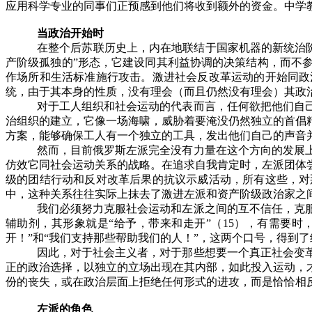
应用科学专业的同事们正预感到他们将收到额外的资金。中学
当政治开始时
在整个后苏联历史上，内在地联结于国家机器的新统治
产阶级孤独的”形态，它建设同其利益协调的决策结构，而不
作场所和生活标准施行攻击。激进社会反改革运动的开始同政
统，由于其本身的性质，没有理会（而且仍然没有理会）其政
对于工人组织和社会运动的代表而言，任何欲把他们自
治组织的建立，它像一场海啸，威胁着要淹没仍然独立的首倡
方案，能够确保工人有一个独立的工具，发出他们自己的声音
然而，目前俄罗斯左派完全没有力量在这个方向的发展
仿效它同社会运动关系的战略。在追求自我肯定时，左派团体
级的团结行动和反对改革后果的抗议示威活动，所有这些，对
中，这种关系往往实际上抹去了激进左派和资产阶级政治家之
我们必须努力克服社会运动和左派之间的互不信任，克
辅助剂，其形象就是“给予，带来和走开”（
15
），有需要时，
开！”和“我们支持那些帮助我们的人！”，这两个口号，得到
因此，对于社会主义者，对于那些想要一个真正社会变
正的政治选择，以独立的立场出现在其内部，如此投入运动，
份的丧失，或在政治层面上拒绝任何形式的进攻，而是恰恰相
左派的角色