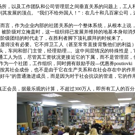
场所，以及工作团队和公司管理层之间垂直关系的问题上，工人
其发展的顶点。 “我们不给外国人！”：在几十和几百家公司，
身而言，作为企业内部的社团关系的一个整体系统，从根本上说
要，被阶级对立掩盖时，这一组织得已发展并维持的地基本身却
部阶级团结的时代走了，在胜利者脚下顶礼膜拜的时候来了。
此显得没有必要。它不捍卫工人（甚至常常直接背叛他们的利益
工头，车间和部门主管，经理助理
...
。这中间层情况的特殊性是，
通工人为伍，尽管其工资状况更接近它的下属，而不是管理层，但
作为一个社团，工作组织，同时拥有鼓励手段
---
优惠券
poutiovki
是按其社会成份，也不是由于它在生产关系和在社会存在中的作
“好斗”的普通激进成员，而是因为对于社会抗议的管道，它的作
真正会员，据最乐观的计算，不超过
300
万人，即所有工人的百分