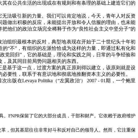
大其在公共生活的出现或在有规则和有条理的基础上建造它们的
它无法吸引新的力量。我们可以肯定地说，今天，青年人对反资
问题做出积极的反应，未能提出开放和令人信服的理由，也未能
并把他们的政治立场完全稀释于作为
“
良性社会主义中坚分子
”
的
政治组织最根本的反对，典型地表现在开始于二十世纪头十年初
性的
“
不
”
，有组织的左派恰恰成为这样的力量，即通过私有化和
“
政党回归
”
，它的基础是，理论和实践之间，日常的斗争经验和
改，及其同目前局势问题相关的东西。
正是基于这一点，过渡方案的真正原则得以建立，该原则就是设
的必要性，联系于有意识地和彻底地推翻资本主义的必要性。
首次出版在
Levaya Politika
（“左翼政治
'
）
2007 - 01
期，一个鲍里
具。
FNPR
保留了它的大部分成员，干部和财产。它依赖于政府维护
改革，但其基层往往非常好斗和反对自己的领导人。然而，它注重保