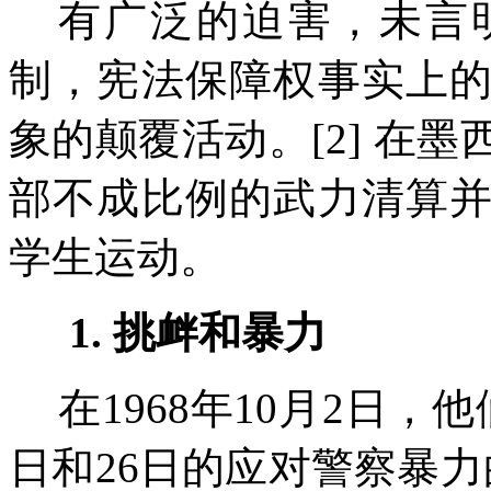
有广泛的迫害，未言
制，宪法保障权事实上
象的颠覆活动。
[2]
在墨
部不成比例的武力清算
学生运动。
1.
挑衅和暴力
在
1968
年
10
月
2
日，他
日和
26
日的应对警察暴力