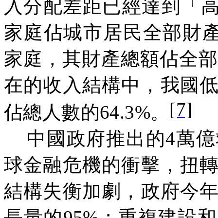
入分配差距已經達到「
家庭佔城市居民全部財
家庭，其財產總額佔全
在的收入結構中，我國
[7]
佔總人數的
64.3%
。
中國政府推出的
4
萬億
球金融危機的衝擊，扭
結構失衡加劇，政府今
長量的
95%
；重複建設和