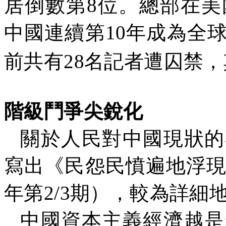
居倒數第
8
位。總部在美
中國連續第
10
年成為全
前共有
28
名記者遭囚禁，
階級鬥爭尖銳化
關於人民對中國現狀的
寫出《民怨民憤遍地浮
年第
2/3
期），較為詳細
中國資本主義經濟越是