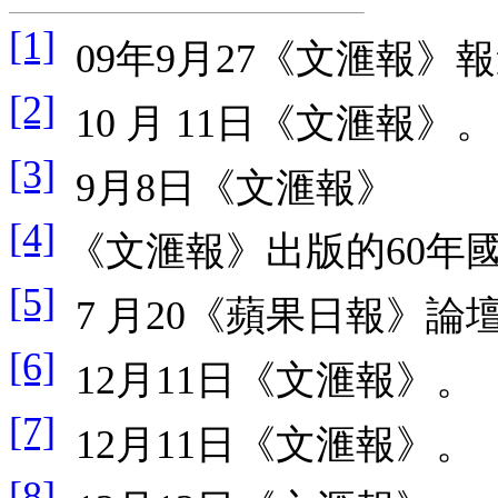
[1]
09
年
9
月
27
《文滙報》報
[2]
10
月
1
1
日《文滙報》。
[3]
9
月
8
日《文滙報》
[4]
《文滙報》出版的
60
年
[5]
7
月
20
《蘋果日報》論
[6]
12
月
11
日《文滙報》。
[7]
12
月
11
日《文滙報》。
[8]