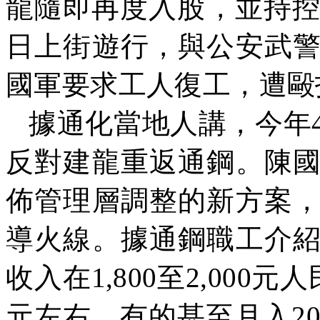
龍隨即再度入股，並持
日上街遊行，與公安武
國軍要求工人復工，遭毆
據通化當地人講，今年
反對建龍重返通鋼。陳
佈管理層調整的新方案
導火線。據通鋼職工介
收入在
1,800
至
2,000
元人
元左右，有的甚至月入
2