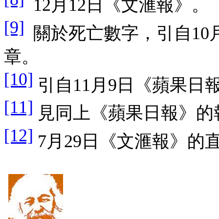
12
月
12
日《文滙報》。
[9]
關於死亡數字，引自
10
章。
[10]
引自
11
月
9
日《蘋果日
[11]
見同上《蘋果日報》的
[12]
7
月
29
日《文滙報》的