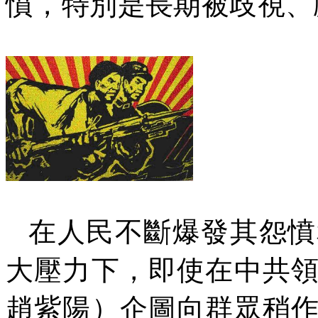
憤，特別是長期被歧視
在人民不斷爆發其怨憤
大壓力下，即使在中共
趙紫陽）企圖向群眾稍