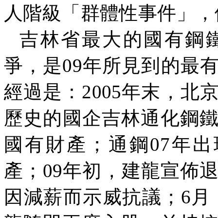
人階級「群體性事件」，
吉林省最大的國有鋼
爭，是
09
年所見到的最
經過是：
2005
年末，北
歷史的國企吉林通化鋼
國有財產；通鋼
07
年出
產；
09
年初，建龍宣佈
因減薪而示威抗議；
6
月