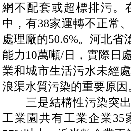
網不配套或超標排污。
中，有
38
家運轉不正常
處理廠的
50.6%
。河北省
能力
10
萬噸
/
日，實際日
業和城市生活污水未經
浪渠水質污染的重要原因
三是結構性污染突出。
工業園共有工業企業
35