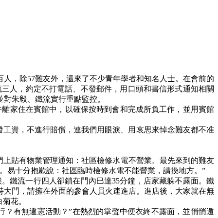
百人，除
57
難友外，還來了不少青年學者和知名人士。在會前的
流三人，約定不打電話、不發郵件，用口頭和書信形式通知相關
並對朱毅、鐵流實行重點監控。
午離家住在賓館中，以確保按時到會和完成所負工作，並用賓館
發工資，不進行賠償，連我們用眼淚、用哀思來悼念難友都不准
門上貼有物業管理通知：社區檢修水電不營業。最先來到的難友
。易十分抱歉說：社區臨時檢修水電不能營業，請換地方。
”
候。鐵流一行四人卻鎖在門內巳達
35
分鐘，店家藏躲不露面。鐵
持大門，請擁在外面的參會人員火速進店。進店後，大家就在無
白菊花。
行？有無違憲活動？
”
在熱烈的掌聲中便衣終不露面，並悄悄遁