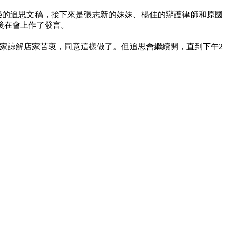
榮的追思文稿，接下來是張志新的妹妹、楊佳的辯護律師和原國
後在會上作了發言。
家諒解店家苦衷，同意這樣做了。但追思會繼續開，直到下午
2