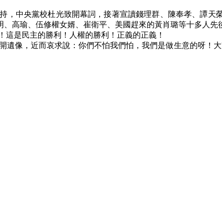
持，中央黨校杜光致開幕詞，接著宣讀錢理群、陳奉孝、譚天
明、高瑜、伍修權女婿、崔衛平、美國趕來的黃肖璐等十多人先
！這是民主的勝利！人權的勝利！正義的正義！
開遺像，近而哀求說：你們不怕我們怕，我們是做生意的呀！大