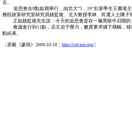
去。
追思會在
9
點如期舉行，由北大
“5
．
19”
右派學生王書瑤主
務院政策研究室研究員姚監複、北大教授李林、民運人士陳子
正如姚監複先生說：今天的追思會是在一遍黑暗中召開的
會議進行到
11
點，店主迫于壓力，數度要求摘下橫幅，移
點結束。
〔原載《參與》
2009-10-18
；
http://crd-net.org/
〕