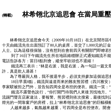
林希翎北京追思會
在當局重壓
(
轉載
)
林希翎北京追思會今天（
2009
年
10
月
18
日）在北京鬧市區
十天由鐵流先生出面預訂了
80
人的桌席，並交了
1,000
元的訂金
人士。以為這樣很保險，沒有想到在會前四天有關部門即瞭若
到了
16
日下午鐵流先生所在地區維穩辦正式通知鐵流不
電話告訴各方：當日
8
點到會，縱坐牢砍頭也不退縮！
鐵流再三表示：
“
林是右派，我是右派，為一句話一篇文
許，真是欺人過甚！
為了尊嚴與人格，我不後退半步，必須支持參加這個追思
18
日早晨
8
點，鐵流與遠道而來的難友熊習禮（四川雅安
李家騤被拒之門外，並告知四周全是布控的便衣。鐵流一笑：
“
鐵流不露聲色說行，
“
你打開門待我們人來後另找地方。
”
流踢門聲言店家違法，要報警。熊習禮則依次搜索，最後找到
燈光的一間靠窗戶的房裡，拉上
“
林希翎北京追思會
”
的巨幅橫
人越來越多，氣氛越來越重，可四周全是布控便衣。開會