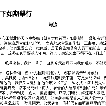
下如期舉行
鐵流
中心工體北路天下鹽餐廳（凱富大廈後面）如期舉行，參加者近
。為使追思會能預期舉行，負責此次會議的朱毅、王書瑤、鐵
指掌，他們通過公安、維穩辦、居委會告知參會人員不能前去，
能去，並明確表示要派人守候。為此，鐵流先生不得不在
17
日上
章，毛澤東整了我們一輩子，直到今天當局不向我們道歉，不補
會，送林希翎一程！
”
凡接到電話的人，都憤然表示堅持參加！
）、吳興勇（湖南長沙），從賓館趕到天下鹽，可是大門深鎖，
管他的，我們又未違法怕他什麼？找了多一陣才找上店主易先生
進得店後，店家將門鎖上而去。參會的人陸續來到擁在門外等
店家，表示到另一處去，但請開門。店家打開門，鐵流等人即把
幅和林希翎遺像以及
15
塊展版，並向參加追思會人員每人發一枝
前鐵流提議：
“
歡迎國安、公安參會，看我們有無顛覆國家的言