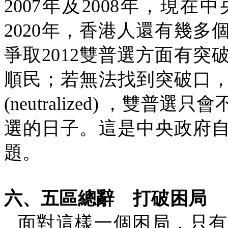
2007
年及
2008
年，現在中
2020
年，香港人還有幾多
爭取
2012
雙普選方面有突
順民；若無法找到突破口
(neutralized)
，雙普選只會
選的日子。這是中央政府
題。
六、五區總辭
打破困局
面對這樣一個困局，只有