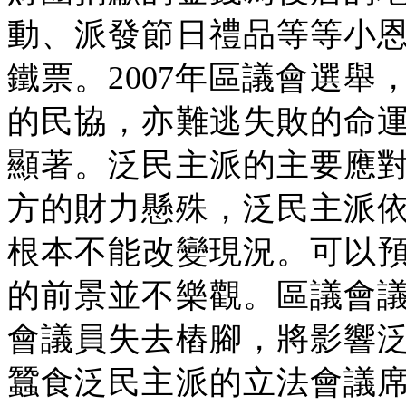
動、派發節日禮品等等小
鐵票。
2007
年區議會選舉
的民協，亦難逃失敗的命
顯著。泛民主派的主要應
方的財力懸殊，泛民主派
根本不能改變現況。可以
的前景並不樂觀。區議會
會議員失去樁腳，將影響
蠶食泛民主派的立法會議