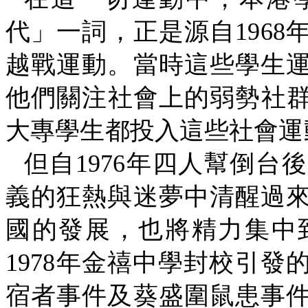
代」一詞，正是源自
1968
越戰運動。當時這些學生
他們關注社會上的弱勢社
大專學生都投入這些社會運
但自
1976
年四人幫倒台後
義的狂熱與迷夢中清醒過
國的發展，也將精力集中
1978
年金禧中學封校引發
宿者事件及葵盛圍鼠患事