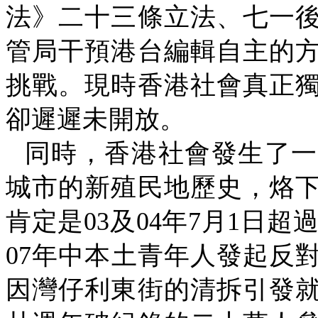
法》二十三條立法、七一
管局干預港台編輯自主的
挑戰。現時香港社會真正
卻遲遲未開放。
同時，香港社會發生了一
城市的新殖民地歷史，烙
肯定是
03
及
04
年
7
月
1
日超
07
年中本土青年人發起反
因灣仔利東街的清拆引發