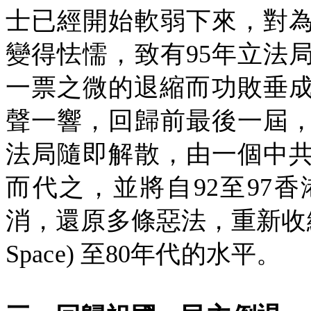
士已經開始軟弱下來，對
變得怯懦，致有
95
年立法
一票之微的退縮而功敗垂
聲一響，回歸前最後一屆
法局隨即解散，由一個中
而代之，並將自
92
至
97
香
消，還原多條惡法，重新收
Space)
至
80
年代的水平。