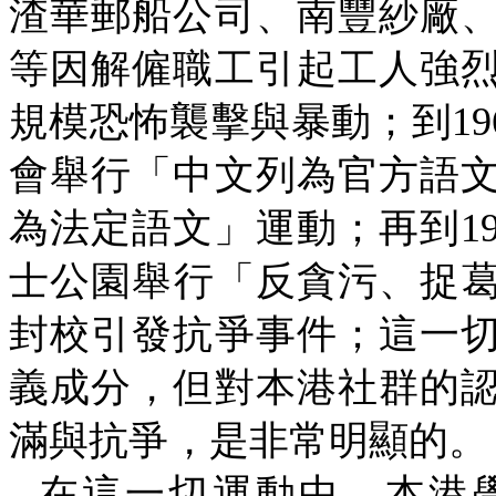
渣華郵船公司、南豐紗廠
等因解僱職工引起工人強
規模恐怖襲擊與暴動；到
19
會舉行「中文列為官方語
為法定語文」運動；再到
1
士公園舉行「反貪污、捉
封校引發抗爭事件；這一
義成分，但對本港社群的
滿與抗爭，是非常明顯的。
在這一切運動中，本港