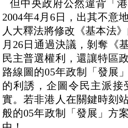
但中央政府公然違背「港
2004
年
4
月
6
日，出其不意
人大釋法將修改《基本法》
月
26
日通過決議，剝奪《
民主普選權利，還讓特區
路線圖的
05
年政制「發展
的利誘，企圖令民主派接
實。若非港人在關鍵時刻
般的
05
年政制「發展」方
中！